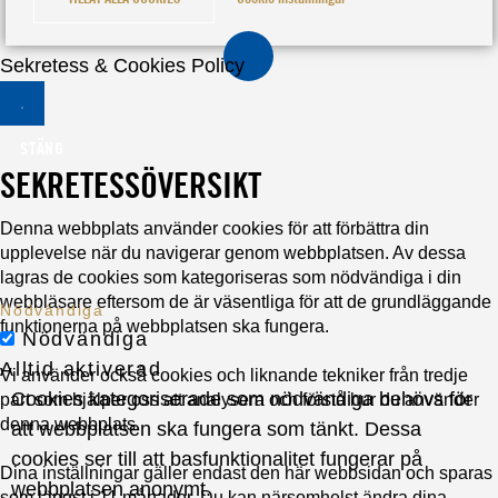
Sekretess & Cookies Policy
STÄNG
SEKRETESSÖVERSIKT
Denna webbplats använder cookies för att förbättra din
upplevelse när du navigerar genom webbplatsen. Av dessa
lagras de cookies som kategoriseras som nödvändiga i din
webbläsare eftersom de är väsentliga för att de grundläggande
Nödvändiga
funktionerna på webbplatsen ska fungera.
Nödvändiga
Alltid aktiverad
Vi använder också cookies och liknande tekniker från tredje
Cookies kategoriserade som nödvändiga behövs för
part som hjälper oss att analysera och förstå hur du använder
denna webbplats.
att webbplatsen ska fungera som tänkt. Dessa
cookies ser till att basfunktionalitet fungerar på
Dina inställningar gäller endast den här webbsidan och sparas
webbplatsen anonymt.
som längst i 11 månader. Du kan närsomhelst ändra dina