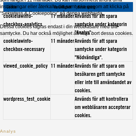
inställningar eller återkalla ditt samtycke genom att klicka på
Cookie
Varaktighet
Beskrivning
“Sekretess & Cookiepolicy” på denna webbsida.
cookielawinfo-
11 månader
Används för att spara
checkbox-analytics
samtycke under kategorin
Dessa cookies lagras endast i din webbläsare med ditt
"Analys".
samtycke. Du har också möjlighet att välja bort dessa cookies.
cookielawinfo-
11 månader
Används för att spara
checkbox-necessary
samtycke under kategorin
"Nödvändiga".
viewed_cookie_policy
11 månader
Används för att spara om
besökaren gett samtycke
eller inte till användandet av
cookies.
wordpress_test_cookie
Används för att kontrollera
om webbläsaren accepterar
cookies.
Analys