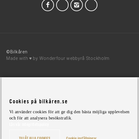
©Bilkåren
Made with ♥ by
Wonderfour webbyrå Stockholm
Cookies på bilkåren.se
Vi använder cookies för att ge dig den bästa möjliga upplevelsen
och för att analysera besökstrafik.
Läs vår integritetspolicy
TILLÅT ALLA COOKIES
Cookie inställningar