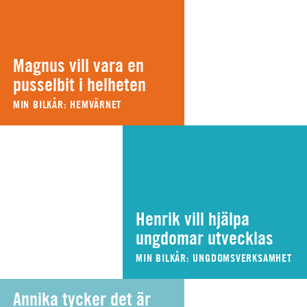
Magnus vill vara en
pusselbit i helheten
MIN BILKÅR: HEMVÄRNET
Henrik vill hjälpa
ungdomar utvecklas
MIN BILKÅR: UNGDOMSVERKSAMHET
Annika tycker det är