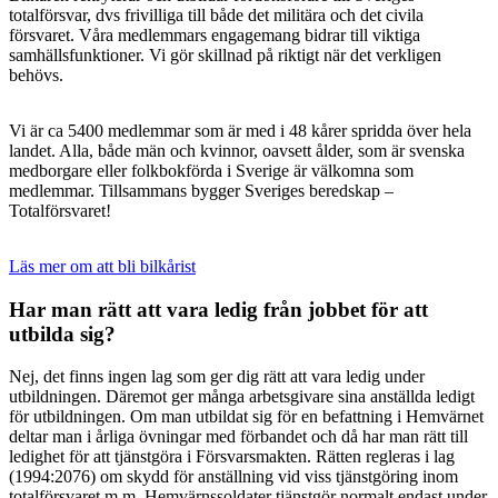
totalförsvar, dvs frivilliga till både det militära och det civila
försvaret. Våra medlemmars engagemang bidrar till viktiga
samhällsfunktioner. Vi gör skillnad på riktigt när det verkligen
behövs.
Vi är ca 5400 medlemmar som är med i 48 kårer spridda över hela
landet. Alla, både män och kvinnor, oavsett ålder, som är svenska
medborgare eller folkbokförda i Sverige är välkomna som
medlemmar. Tillsammans bygger Sveriges beredskap –
Totalförsvaret!
Läs mer om att bli bilkårist
Har man rätt att vara ledig från jobbet för att
utbilda sig?
Nej, det finns ingen lag som ger dig rätt att vara ledig under
utbildningen. Däremot ger många arbetsgivare sina anställda ledigt
för utbildningen. Om man utbildat sig för en befattning i Hemvärnet
deltar man i årliga övningar med förbandet och då har man rätt till
ledighet för att tjänstgöra i Försvarsmakten. Rätten regleras i lag
(1994:2076) om skydd för anställning vid viss tjänstgöring inom
totalförsvaret m.m. Hemvärnssoldater tjänstgör normalt endast under