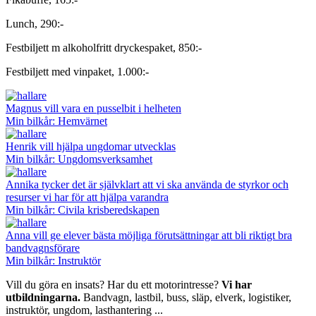
Lunch, 290:-
Festbiljett m alkoholfritt dryckespaket, 850:-
Festbiljett med vinpaket, 1.000:-
Magnus vill vara en pusselbit i helheten
Min bilkår: Hemvärnet
Henrik vill hjälpa ungdomar utvecklas
Min bilkår: Ungdomsverksamhet
Annika tycker det är självklart att vi ska använda de styrkor och
resurser vi har för att hjälpa varandra
Min bilkår: Civila krisberedskapen
Anna vill ge elever bästa möjliga förutsättningar att bli riktigt bra
bandvagnsförare
Min bilkår: Instruktör
Vill du göra en insats? Har du ett motorintresse?
Vi har
utbildningarna.
Bandvagn, lastbil, buss, släp, elverk, logistiker,
instruktör, ungdom, lasthantering ...