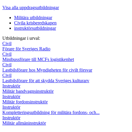
Visa alla uppdragsutbildningar
Militära utbildningar
Civila krisberedskapen
instruktörsutbildningar
Utbildningar i urval:
Civil
Förare för Sveriges Radio
Civil
Minibussförare till MCFs logistikenhet
Civil
Lastbilsförare hos Myndigheten för civilt försvar
Civil
Lastbilsförare för att skydda Sveriges kulturarv
Instruktör
Militär bandvagnsinstruktör
Instruktör
Militär fordonsinstruktör
Instruktör
Kompletteringsutbildning för militära fordons- och...
Instruktör
Militär allmäninstruktör