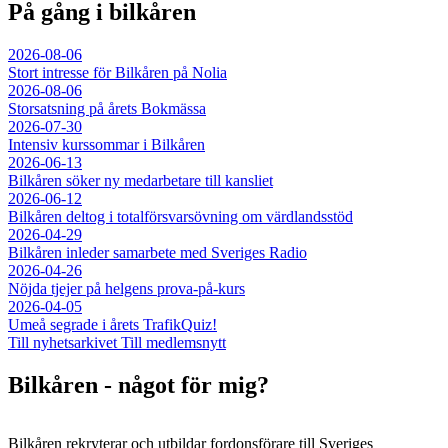
På gång i bilkåren
2026-08-06
Stort intresse för Bilkåren på Nolia
2026-08-06
Storsatsning på årets Bokmässa
2026-07-30
Intensiv kurssommar i Bilkåren
2026-06-13
Bilkåren söker ny medarbetare till kansliet
2026-06-12
Bilkåren deltog i totalförsvarsövning om värdlandsstöd
2026-04-29
Bilkåren inleder samarbete med Sveriges Radio
2026-04-26
Nöjda tjejer på helgens prova-på-kurs
2026-04-05
Umeå segrade i årets TrafikQuiz!
Till nyhetsarkivet
Till medlemsnytt
Bilkåren - något för mig?
Bilkåren rekryterar och utbildar fordonsförare till Sveriges