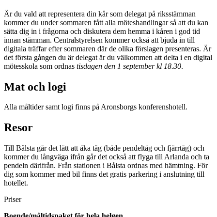
Är du vald att representera din kår som delegat på riksstämman
kommer du under sommaren fått alla möteshandlingar så att du kan
sätta dig in i frågorna och diskutera dem hemma i kåren i god tid
innan stämman. Centralstyrelsen kommer också att bjuda in till
digitala träffar efter sommaren där de olika förslagen presenteras. Är
det första gången du är delegat är du välkommen att delta i en digital
mötesskola som ordnas
tisdagen den 1 september kl 18.30
.
Mat och logi
Alla måltider samt logi finns på Aronsborgs konferenshotell.
Resor
Till Bålsta går det lätt att åka tåg (både pendeltåg och fjärrtåg) och
kommer du långväga ifrån går det också att flyga till Arlanda och ta
pendeln därifrån. Från stationen i Bålsta ordnas med hämtning. För
dig som kommer med bil finns det gratis parkering i anslutning till
hotellet.
Priser
Boende/måltidspaket för hela helgen