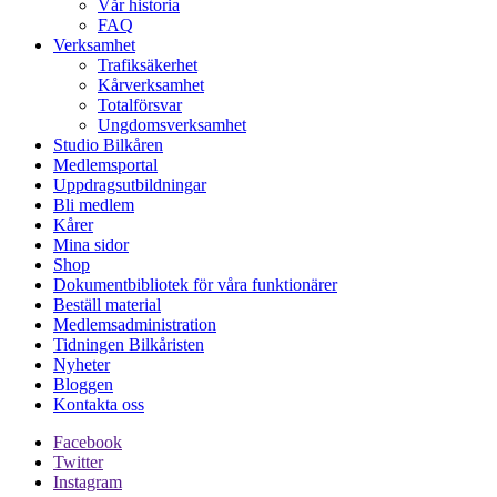
Vår historia
FAQ
Verksamhet
Trafiksäkerhet
Kårverksamhet
Totalförsvar
Ungdomsverksamhet
Studio Bilkåren
Medlemsportal
Uppdragsutbildningar
Bli medlem
Kårer
Mina sidor
Shop
Dokumentbibliotek för våra funktionärer
Beställ material
Medlemsadministration
Tidningen Bilkåristen
Nyheter
Bloggen
Kontakta oss
Facebook
Twitter
Instagram