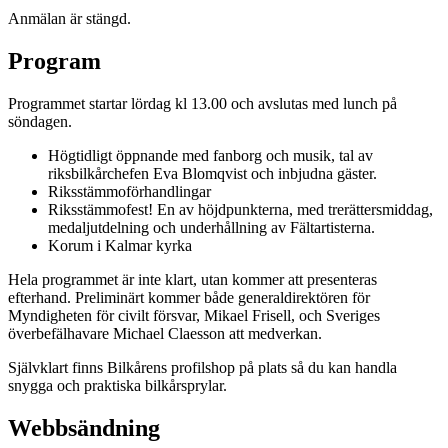
Anmälan är stängd.
Program
Programmet startar lördag kl 13.00 och avslutas med lunch på
söndagen.
Högtidligt öppnande med fanborg och musik, tal av
riksbilkårchefen Eva Blomqvist och inbjudna gäster.
Riksstämmoförhandlingar
Riksstämmofest! En av höjdpunkterna, med trerättersmiddag,
medaljutdelning och underhållning av Fältartisterna.
Korum i Kalmar kyrka
Hela programmet är inte klart, utan kommer att presenteras
efterhand. Preliminärt kommer både generaldirektören för
Myndigheten för civilt försvar, Mikael Frisell, och Sveriges
överbefälhavare Michael Claesson att medverkan.
Självklart finns Bilkårens profilshop på plats så du kan handla
snygga och praktiska bilkårsprylar.
Webbsändning