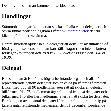
Delar av riksstämman kommer att webbsändas.
Handlingar
Stämmohandlingar kommer att skickas till alla valda delegater och
också finnas nedladdningsbara i vårt
dokumentbibliotek
där du
klickar på fliken riksstämma.
Centralstyrelsen bjuder in alla delegater att delta i ett av tillfällena då
förslagen presenteras och man kan ställa frågor (men inte diskutera
förslagen)
torsdagen den 20/8 kl 18.30 eller onsdagen den 26/8 kl
18.30.
Delegat
Riksstämman är Bilkårens högsta beslutande organ och alla kårer är
representerade genom delegater som är valda på kårernas årsmöten.
Bilkår med upp till 90 medlemmar äger rätt att skicka en delegat,
bilkår med 91-175 medlemmar äger rätt att skicka två delegater och
bilkår med 176 eller fler medlemmar äger rätt att skicka tre delegater.
Beräkningen av det antal delegater kåren har rätt till grundar sig på
kårens antal registrerade medlemmar den 31 december föregående
år.