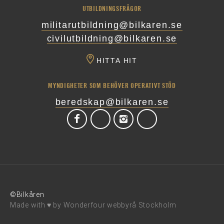
UTBILDNINGSFRÅGOR
militarutbildning@bilkaren.se
civilutbildning@bilkaren.se
HITTA HIT
MYNDIGHETER SOM BEHÖVER OPERATIVT STÖD
beredskap@bilkaren.se
©Bilkåren
Made with ♥ by
Wonderfour webbyrå Stockholm