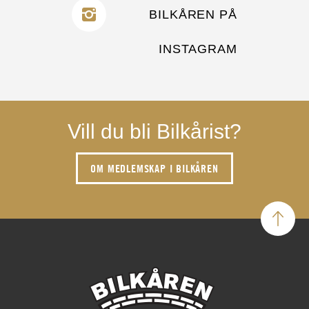
BILKÅREN PÅ
INSTAGRAM
Vill du bli Bilkårist?
OM MEDLEMSKAP I BILKÅREN