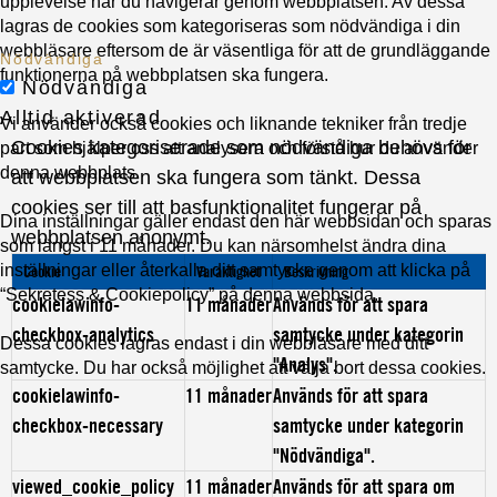
upplevelse när du navigerar genom webbplatsen. Av dessa
lagras de cookies som kategoriseras som nödvändiga i din
webbläsare eftersom de är väsentliga för att de grundläggande
Nödvändiga
funktionerna på webbplatsen ska fungera.
Nödvändiga
Alltid aktiverad
Vi använder också cookies och liknande tekniker från tredje
Cookies kategoriserade som nödvändiga behövs för
part som hjälper oss att analysera och förstå hur du använder
denna webbplats.
att webbplatsen ska fungera som tänkt. Dessa
cookies ser till att basfunktionalitet fungerar på
Dina inställningar gäller endast den här webbsidan och sparas
webbplatsen anonymt.
som längst i 11 månader. Du kan närsomhelst ändra dina
inställningar eller återkalla ditt samtycke genom att klicka på
Cookie
Varaktighet
Beskrivning
“Sekretess & Cookiepolicy” på denna webbsida.
cookielawinfo-
11 månader
Används för att spara
checkbox-analytics
samtycke under kategorin
Dessa cookies lagras endast i din webbläsare med ditt
"Analys".
samtycke. Du har också möjlighet att välja bort dessa cookies.
cookielawinfo-
11 månader
Används för att spara
checkbox-necessary
samtycke under kategorin
"Nödvändiga".
viewed_cookie_policy
11 månader
Används för att spara om