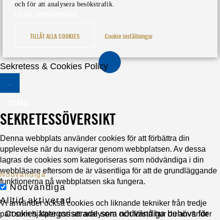
och för att analysera besökstrafik.
Läs vår integritetspolicy
TILLÅT ALLA COOKIES
Cookie inställningar
Sekretess & Cookies Policy
STÄNG
SEKRETESSÖVERSIKT
Denna webbplats använder cookies för att förbättra din
upplevelse när du navigerar genom webbplatsen. Av dessa
lagras de cookies som kategoriseras som nödvändiga i din
webbläsare eftersom de är väsentliga för att de grundläggande
Nödvändiga
funktionerna på webbplatsen ska fungera.
Nödvändiga
Alltid aktiverad
Vi använder också cookies och liknande tekniker från tredje
Cookies kategoriserade som nödvändiga behövs för
part som hjälper oss att analysera och förstå hur du använder