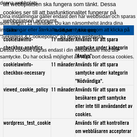
denna webbplats.
att webbplatsen ska fungera som tänkt. Dessa
cookies ser till att basfunktionalitet fungerar på
Dina inställningar gäller endast den här webbsidan och sparas
webbplatsen anonymt.
som längst i 11 månader. Du kan närsomhelst ändra dina
inställningar eller återkalla ditt samtycke genom att klicka på
Cookie
Varaktighet
Beskrivning
“Sekretess & Cookiepolicy” på denna webbsida.
cookielawinfo-
11 månader
Används för att spara
checkbox-analytics
samtycke under kategorin
Dessa cookies lagras endast i din webbläsare med ditt
"Analys".
samtycke. Du har också möjlighet att välja bort dessa cookies.
cookielawinfo-
11 månader
Används för att spara
checkbox-necessary
samtycke under kategorin
"Nödvändiga".
viewed_cookie_policy
11 månader
Används för att spara om
besökaren gett samtycke
eller inte till användandet av
cookies.
wordpress_test_cookie
Används för att kontrollera
om webbläsaren accepterar