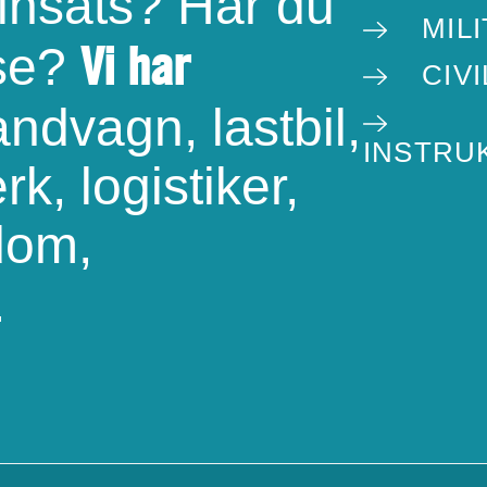
 insats? Har du
MILI
Vi har
sse?
CIV
ndvagn, lastbil,
INSTRU
rk, logistiker,
dom,
.