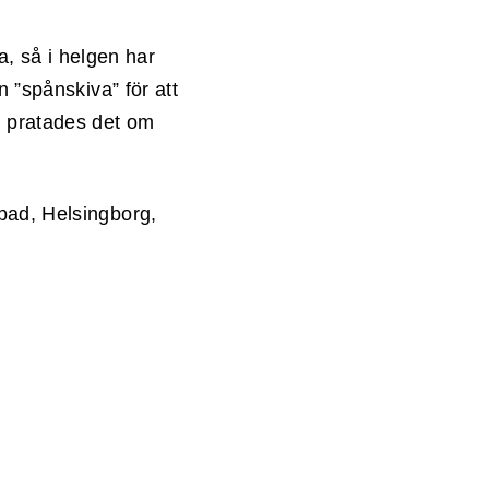
na, så i helgen har
n ”spånskiva” för att
r pratades det om
pad, Helsingborg,