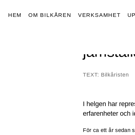
NYHET
HEM
OM BILKÅREN
VERKSAMHET
U
Nätverks
jämstäl
TEXT: Bilkåristen
I helgen har repre
erfarenheter och i
För ca ett år sedan 