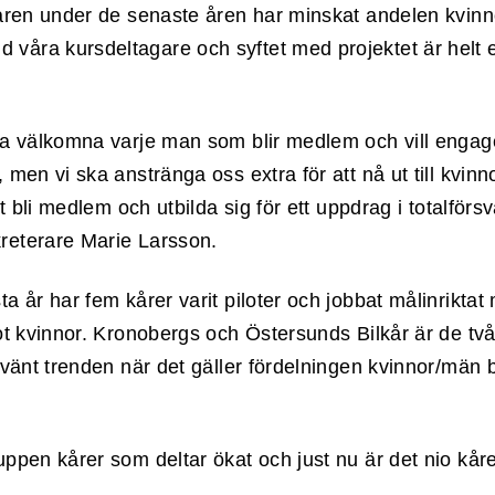
lkåren under de senaste åren har minskat andelen kvin
våra kursdeltagare och syftet med projektet är helt 
tta välkomna varje man som blir medlem och vill engage
 men vi ska anstränga oss extra för att nå ut till kvinno
att bli medlem och utbilda sig för ett uppdrag i totalförs
reterare Marie Larsson.
ta år har fem kårer varit piloter och jobbat målinrikta
mot kvinnor. Kronobergs och Östersunds Bilkår är de tv
t vänt trenden när det gäller fördelningen kvinnor/män 
uppen kårer som deltar ökat och just nu är det nio kår