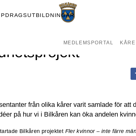
PPDRAGSUTBILDNINGAR
träff i Bilkårens
MEDLEMSPORTAL
KÅRE
ldhetsprojekt
sentanter från olika kårer varit samlade för att
déer på hur vi i Bilkåren kan öka andelen kvinn
startade Bilkåren projektet
Fler kvinnor – inte färre mä