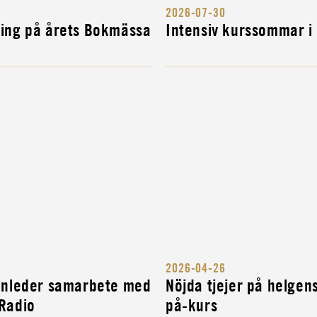
2026-07-30
ning på årets Bokmässa
Intensiv kurssommar i
2026-04-26
 inleder samarbete med
Nöjda tjejer på helgen
cker det är
 Radio
på-kurs