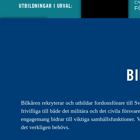
CI
UTBILDNINGAR I URVAL:
F
CIVIL
MINIBUSSFÖRARE TILL MCF
LOGISTIKENHET
CIVIL
LASTBILSFÖRARE HOS
MYNDIGHETEN FÖR CIVILT
FÖRSVAR
BI
CIVIL
LASTBILSFÖRARE FÖR ATT
SKYDDA SVERIGES KULTUR
Bilkåren rekryterar och utbildar fordonsförare till Sv
INSTRUKTÖR
MILITÄR BANDVAGNSINSTR
frivilliga till både det militära och det civila förs
engagemang bidrar till viktiga samhällsfunktioner. Vi
det verkligen behövs.
INSTRUKTÖR
MILITÄR FORDONSINSTRUK