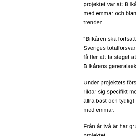
projektet var att Bi
medlemmar och bland 
trenden.
”Bilkåren ska fortsä
Sveriges totalförsvar,
få fler att ta steget 
Bilkårens generalsek
Under projektets förs
riktar sig specifikt 
allra bäst och tydlig
medlemmar.
Från år två är har gr
projektet.