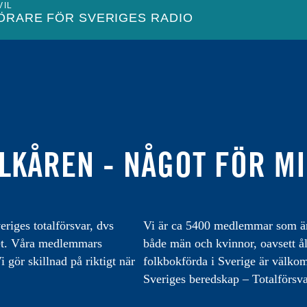
VIL
ÖRARE FÖR SVERIGES RADIO
S
LKÅREN - NÅGOT FÖR M
ARV
eriges totalförsvar, dvs
Vi är ca 5400 medlemmar som är 
UKTÖR
varet. Våra medlemmars
både män och kvinnor, oavsett å
 gör skillnad på riktigt när
folkbokförda i Sverige är välk
Sveriges beredskap – Totalförsva
TÖR