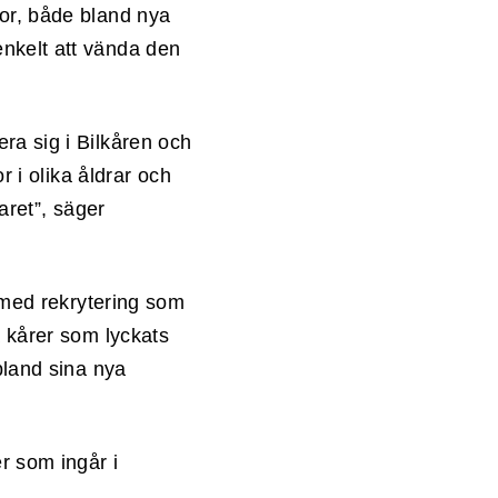
nor, både bland nya
enkelt att vända den
ra sig i Bilkåren och
r i olika åldrar och
varet”, säger
t med rekrytering som
å kårer som lyckats
bland sina nya
er som ingår i