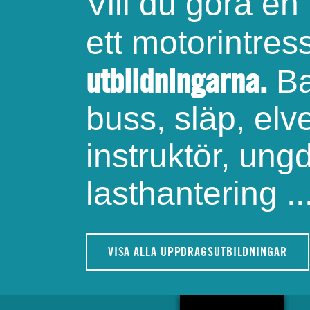
Vill du göra en
ett motorintre
utbildningarna.
Ba
buss, släp, elve
instruktör, ung
lasthantering ..
VISA ALLA UPPDRAGSUTBILDNINGAR