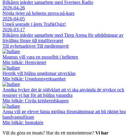
Bilkåren inleder samarbete med Sveriges Radio
2026-04-26
Nöjda tjejer på helgens prova-på-kurs
2026-04-05
Umeå segrade i årets TrafikQuiz!
2026-03-17
Bilkåren inleder samarbete med Tierp Arena för utbildningar av
frivilliga förare till totalförsvaret
Till nyhetsarkivet
Till medlemsnytt
Magnus vill vara en pusselbit i helheten
Min bilkår: Hemvärnet
Henrik vill hjälpa ungdomar utvecklas
Min bilkår: Ungdomsverksamhet
Annika tycker det är självklart att vi ska använda de styrkor och
resurser vi har för att hjälpa varandra
Min bilkår: Civila krisberedskapen
Anna vill ge elever bästa möjliga förutsättningar att bli riktigt bra
bandvagnsförare
Min bilkår: Instruktör
Vill du göra en insats? Har du ett motorintresse?
Vi har