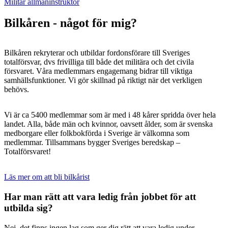
Militär allmäninstruktör
Bilkåren - något för mig?
Bilkåren rekryterar och utbildar fordonsförare till Sveriges
totalförsvar, dvs frivilliga till både det militära och det civila
försvaret. Våra medlemmars engagemang bidrar till viktiga
samhällsfunktioner. Vi gör skillnad på riktigt när det verkligen
behövs.
Vi är ca 5400 medlemmar som är med i 48 kårer spridda över hela
landet. Alla, både män och kvinnor, oavsett ålder, som är svenska
medborgare eller folkbokförda i Sverige är välkomna som
medlemmar. Tillsammans bygger Sveriges beredskap –
Totalförsvaret!
Läs mer om att bli bilkårist
Har man rätt att vara ledig från jobbet för att
utbilda sig?
Nej, det finns ingen lag som ger dig rätt att vara ledig under