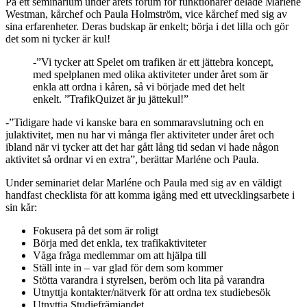
På ett seminarium under årets forum för funktionärer delade Marléne
Westman, kårchef och Paula Holmström, vice kårchef med sig av
sina erfarenheter. Deras budskap är enkelt; börja i det lilla och gör
det som ni tycker är kul!
-”Vi tycker att Spelet om trafiken är ett jättebra koncept,
med spelplanen med olika aktiviteter under året som är
enkla att ordna i kåren, så vi började med det helt
enkelt. ”TrafikQuizet är ju jättekul!”
-”Tidigare hade vi kanske bara en sommaravslutning och en
julaktivitet, men nu har vi många fler aktiviteter under året och
ibland när vi tycker att det har gått lång tid sedan vi hade någon
aktivitet så ordnar vi en extra”, berättar Marléne och Paula.
Under seminariet delar Marléne och Paula med sig av en väldigt
handfast checklista för att komma igång med ett utvecklingsarbete i
sin kår:
Fokusera på det som är roligt
Börja med det enkla, tex trafikaktiviteter
Våga fråga medlemmar om att hjälpa till
Ställ inte in – var glad för dem som kommer
Stötta varandra i styrelsen, beröm och lita på varandra
Utnyttja kontakter/nätverk för att ordna tex studiebesök
Utnyttja Studiefrämjandet