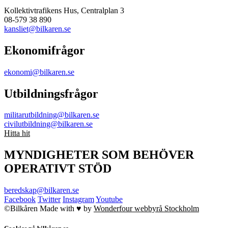
Kollektivtrafikens Hus, Centralplan 3
08-579 38 890
kansliet@bilkaren.se
Ekonomifrågor
ekonomi@bilkaren.se
Utbildningsfrågor
militarutbildning@bilkaren.se
civilutbildning@bilkaren.se
Hitta hit
MYNDIGHETER SOM BEHÖVER
OPERATIVT STÖD
beredskap@bilkaren.se
Facebook
Twitter
Instagram
Youtube
©Bilkåren
Made with ♥ by
Wonderfour webbyrå Stockholm