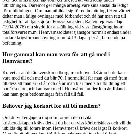
utbildningen. Däremot ger många arbetsgivare sina anställda ledigt
för utbildningen. Om man utbildat sig för en befattning i Hemvärnet
deltar man i årliga övningar med förbandet och då har man rätt till
ledighet för att tjänstgöra i Försvarsmakten. Rätten regleras i lag
(1994:2076) om skydd för anställning vid viss tjänstgöring inom
totalförsvaret m.m. Hemvärnssoldater tjänstgör normalt endast under
kortare krigsförbandsövningar om 4-13 dagar per år, beroende på
befattning.
Hur gammal kan man vara för att gå med i
Hemvärnet?
Kravet är att du är svensk medborgare och över 18 år och du kan
vara med till och med du blir 70. I normalfall får man gå med fram
till dess att man är 63 år och då är man klar med sin utbildning ett
par år senare och kan vara med i Hemvärnet under fem år. Ibland
kan man göra bedömningar från fall till fall.
Behöver jag körkort för att bli medlem?
Om du vill engagera dig som förare i den civila
krisberedskapen krävs det att du har en viss körkortsklass och vill du
utbilda dig till förare inom Hemvärnet så krävs det lägst B-körkort.
Men för att bli medlem i Bilkåren behöver du inte ha körkort.