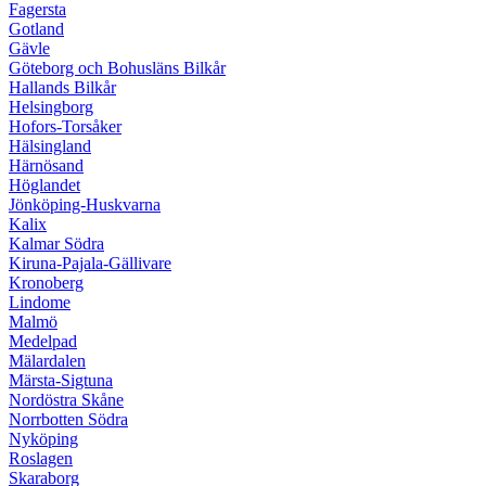
Fagersta
Gotland
Gävle
Göteborg och Bohusläns Bilkår
Hallands Bilkår
Helsingborg
Hofors-Torsåker
Hälsingland
Härnösand
Höglandet
Jönköping-Huskvarna
Kalix
Kalmar Södra
Kiruna-Pajala-Gällivare
Kronoberg
Lindome
Malmö
Medelpad
Mälardalen
Märsta-Sigtuna
Nordöstra Skåne
Norrbotten Södra
Nyköping
Roslagen
Skaraborg