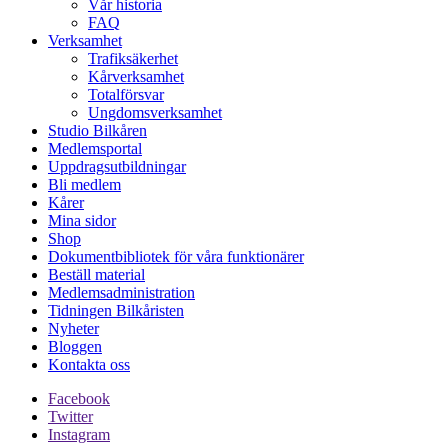
Vår historia
FAQ
Verksamhet
Trafiksäkerhet
Kårverksamhet
Totalförsvar
Ungdomsverksamhet
Studio Bilkåren
Medlemsportal
Uppdragsutbildningar
Bli medlem
Kårer
Mina sidor
Shop
Dokumentbibliotek för våra funktionärer
Beställ material
Medlemsadministration
Tidningen Bilkåristen
Nyheter
Bloggen
Kontakta oss
Facebook
Twitter
Instagram