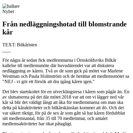
Nyhet
Från nedläggningshotad till blomstrande
kår
TEXT: Bilkåristen
För några år sedan fick medlemmarna i Örnsköldsviks Bilkår
kallelse till medlemsmöte där huvudärendet var att diskutera
nedläggning av kåren. Två av de som gick på mötet var Marlene
Westman och Paula Holmström och de berättar att medlemsmötet sa
"NEJ - vi gör ett försök att dra igång kåren igen."
Det blev startskottet för en utvecklingsresa i kåren som pågår än. En
av slutsatserna på det där mötet 2018 var att om vi lägger ned vår
kår så blir det väldigt långt att åka för medlemmarna om man ska
delta på kåraktiviteter och bilkårskänslan kommer att dö. Och det
var säkert riktigt, för på de sex år som gått så har kåren fördubblat
sitt medlemsantal, från 35 till 70 medlemmar, och antalet
medlemsaktiviteter har ökat påtagligt.