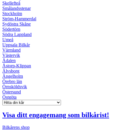
Skellefteå
Smålandsstenar
Stockholm
Ström-Hammerdal
Sydöstra Skåne
Södertörn
Södra Lappland
Umeå
Uppsala Bilkår
Värmland
Västervik
Ådalen
Åstorp-Klippan
Älvsborg
Ängelholm
Örebro län
Örnsköldsvik
Östersund
Östgöta
Visa ditt engagemang som bilkårist!
Bilkårens shop