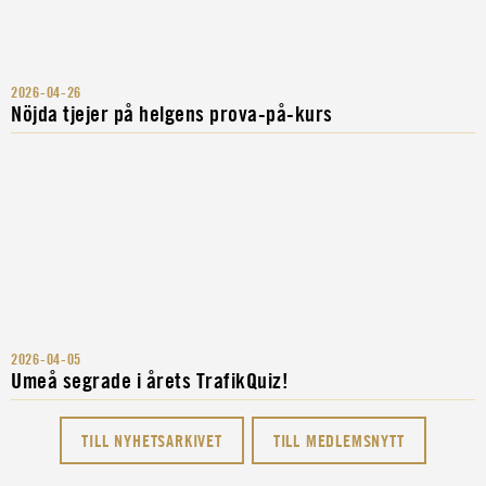
2026-04-26
Nöjda tjejer på helgens prova-på-kurs
2026-04-05
Umeå segrade i årets TrafikQuiz!
Annika tycker det är
självklart att vi ska
TILL NYHETSARKIVET
TILL MEDLEMSNYTT
Anna vill ge elever
Magnus vill vara en
använda de styrkor
bästa möjliga
Henrik vill hjälpa
pusselbit i helheten