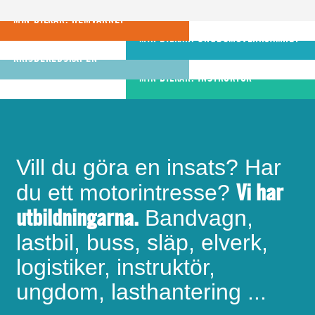
och resurser vi har för
förutsättningar att bli
ungdomar utvecklas
att hjälpa varandra
MIN BILKÅR: HEMVÄRNET
riktigt bra
MIN BILKÅR: UNGDOMSVERKSAMHET
MIN BILKÅR: CIVILA
bandvagnsförare
KRISBEREDSKAPEN
MIN BILKÅR: INSTRUKTÖR
Vill du göra en insats? Har
Vi har
du ett motorintresse?
utbildningarna.
Bandvagn,
lastbil, buss, släp, elverk,
logistiker, instruktör,
ungdom, lasthantering ...