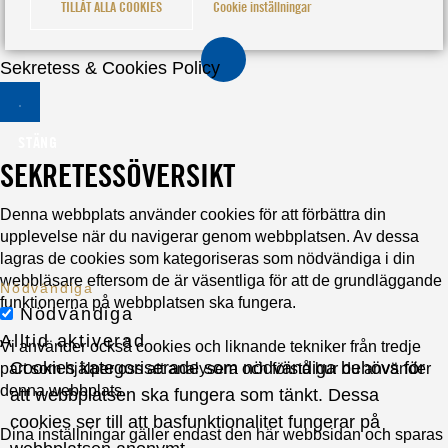
TILLÅT ALLA COOKIES
Cookie inställningar
Sekretess & Cookies Policy
STÄNG
SEKRETESSÖVERSIKT
Denna webbplats använder cookies för att förbättra din
upplevelse när du navigerar genom webbplatsen. Av dessa
lagras de cookies som kategoriseras som nödvändiga i din
webbläsare eftersom de är väsentliga för att de grundläggande
Nödvändiga
funktionerna på webbplatsen ska fungera.
Nödvändiga
Alltid aktiverad
Vi använder också cookies och liknande tekniker från tredje
Cookies kategoriserade som nödvändiga behövs för
part som hjälper oss att analysera och förstå hur du använder
denna webbplats.
att webbplatsen ska fungera som tänkt. Dessa
cookies ser till att basfunktionalitet fungerar på
Dina inställningar gäller endast den här webbsidan och sparas