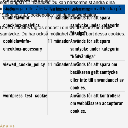
webbplatsen anonymt.
som längst i 11 månader. Du kan närsomhelst ändra dina
inställningar eller återkalla ditt samtycke genom att klicka på
Cookie
Varaktighet
Beskrivning
“Sekretess & Cookiepolicy” på denna webbsida.
cookielawinfo-
11 månader
Används för att spara
checkbox-analytics
samtycke under kategorin
Dessa cookies lagras endast i din webbläsare med ditt
"Analys".
samtycke. Du har också möjlighet att välja bort dessa cookies.
cookielawinfo-
11 månader
Används för att spara
checkbox-necessary
samtycke under kategorin
"Nödvändiga".
viewed_cookie_policy
11 månader
Används för att spara om
besökaren gett samtycke
eller inte till användandet av
cookies.
wordpress_test_cookie
Används för att kontrollera
om webbläsaren accepterar
cookies.
Analys