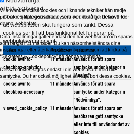
Nödvändiga
Alltid aktiverad
Vi använder också cookies och liknande tekniker från tredje
Cookies kategoriserade som nödvändiga behövs för
part som hjälper oss att analysera och förstå hur du använder
denna webbplats.
att webbplatsen ska fungera som tänkt. Dessa
cookies ser till att basfunktionalitet fungerar på
Dina inställningar gäller endast den här webbsidan och sparas
webbplatsen anonymt.
som längst i 11 månader. Du kan närsomhelst ändra dina
inställningar eller återkalla ditt samtycke genom att klicka på
Cookie
Varaktighet
Beskrivning
“Sekretess & Cookiepolicy” på denna webbsida.
cookielawinfo-
11 månader
Används för att spara
checkbox-analytics
samtycke under kategorin
Dessa cookies lagras endast i din webbläsare med ditt
"Analys".
samtycke. Du har också möjlighet att välja bort dessa cookies.
cookielawinfo-
11 månader
Används för att spara
checkbox-necessary
samtycke under kategorin
"Nödvändiga".
viewed_cookie_policy
11 månader
Används för att spara om
besökaren gett samtycke
eller inte till användandet av
cookies.