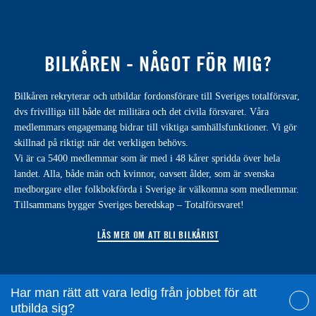
BILKÅREN - NÅGOT FÖR MIG?
Bilkåren rekryterar och utbildar fordonsförare till Sveriges totalförsvar,
dvs frivilliga till både det militära och det civila försvaret. Våra
medlemmars engagemang bidrar till viktiga samhällsfunktioner. Vi gör
skillnad på riktigt när det verkligen behövs.
Vi är ca 5400 medlemmar som är med i 48 kårer spridda över hela
landet. Alla, både män och kvinnor, oavsett ålder, som är svenska
medborgare eller folkbokförda i Sverige är välkomna som medlemmar.
Tillsammans bygger Sveriges beredskap – Totalförsvaret!
LÄS MER OM ATT BLI BILKÅRIST
Har man rätt att vara ledig från jobbet för att
utbilda sig?