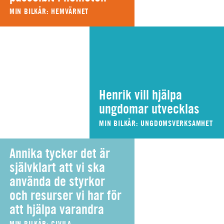
MIN BILKÅR: HEMVÄRNET
Henrik vill hjälpa
ungdomar utvecklas
MIN BILKÅR: UNGDOMSVERKSAMHET
Annika tycker det är
självklart att vi ska
använda de styrkor
och resurser vi har för
att hjälpa varandra
MIN BILKÅR: CIVILA