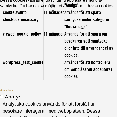
Dessa cookies lagras endast i din webbläsare med ditt
"Analys".
samtycke. Du har också möjlighet att välja bort dessa cookies.
cookielawinfo-
11 månader
Används för att spara
checkbox-necessary
samtycke under kategorin
"Nödvändiga".
viewed_cookie_policy
11 månader
Används för att spara om
besökaren gett samtycke
eller inte till användandet av
cookies.
wordpress_test_cookie
Används för att kontrollera
om webbläsaren accepterar
cookies.
Analys
Analys
Analytiska cookies används för att förstå hur
besökare interagerar med webbplatsen. Dessa