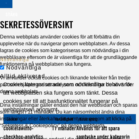
STÄNG
SEKRETESSÖVERSIKT
Denna webbplats använder cookies för att förbättra din
upplevelse när du navigerar genom webbplatsen. Av dessa
lagras de cookies som kategoriseras som nödvändiga i din
webbläsare eftersom de är väsentliga för att de grundläggande
Nödvändiga
funktionerna på webbplatsen ska fungera.
Nödvändiga
Alltid aktiverad
Vi använder också cookies och liknande tekniker från tredje
Cookies kategoriserade som nödvändiga behövs för
part som hjälper oss att analysera och förstå hur du använder
denna webbplats.
att webbplatsen ska fungera som tänkt. Dessa
cookies ser till att basfunktionalitet fungerar på
Dina inställningar gäller endast den här webbsidan och sparas
webbplatsen anonymt.
som längst i 11 månader. Du kan närsomhelst ändra dina
inställningar eller återkalla ditt samtycke genom att klicka på
Cookie
Varaktighet
Beskrivning
“Sekretess & Cookiepolicy” på denna webbsida.
cookielawinfo-
11 månader
Används för att spara
checkbox-analytics
samtycke under kategorin