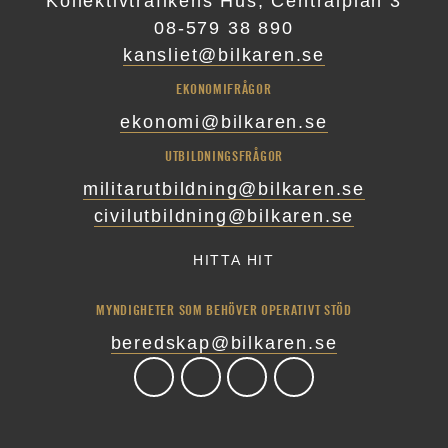
Kollektivtrafikens Hus, Centralplan 3
08-579 38 890
kansliet@bilkaren.se
EKONOMIFRÅGOR
ekonomi@bilkaren.se
UTBILDNINGSFRÅGOR
militarutbildning@bilkaren.se
civilutbildning@bilkaren.se
HITTA HIT
MYNDIGHETER SOM BEHÖVER OPERATIVT STÖD
beredskap@bilkaren.se