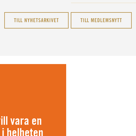
TILL NYHETSARKIVET
TILL MEDLEMSNYTT
ll vara en
 i helheten