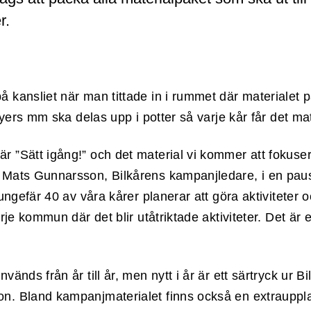
r.
å kansliet när man tittade in i rummet där materiale
 flyers mm ska delas upp i potter så varje kår får det m
r ”Sätt igång!” och det material vi kommer att fokuse
 Mats Gunnarsson, Bilkårens kampanjledare, i en paus
t ungefär 40 av våra kårer planerar att göra aktiviteter
varje kommun där det blir utåtriktade aktiviteter. Det är
vänds från år till år, men nytt i år är ett särtryck ur B
on. Bland kampanjmaterialet finns också en extraupp