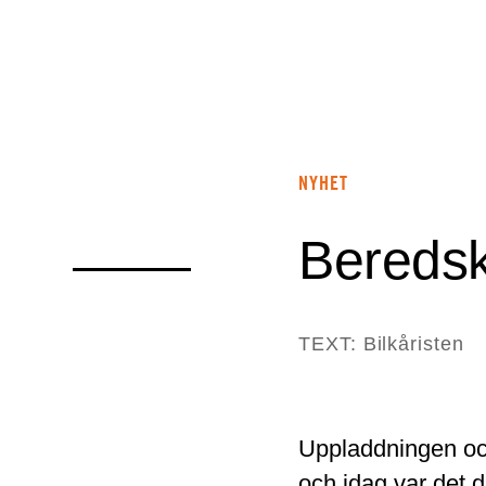
NYHET
Beredsk
TEXT: Bilkåristen
Uppladdningen och
och idag var det d