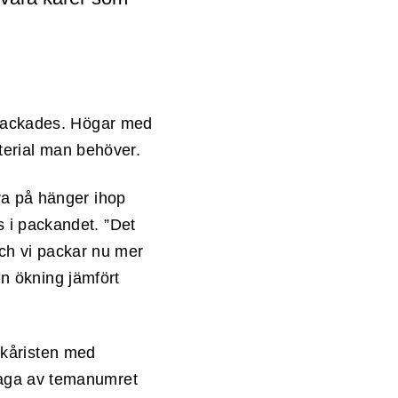
t packades. Högar med
aterial man behöver.
ra på hänger ihop
 i packandet. ”Det
 och vi packar nu mer
 en ökning jämfört
ilkåristen med
laga av temanumret