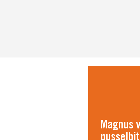
Magnus vi
pusselbit