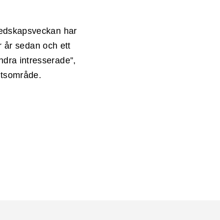
eredskapsveckan har
ar år sedan och ett
dra intresserade”,
etsområde.