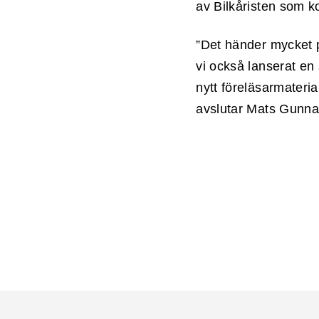
av Bilkåristen som k
”Det händer mycket p
vi också lanserat en 
nytt föreläsarmateri
avslutar Mats Gunna