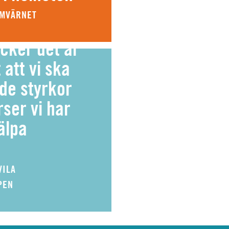
EMVÄRNET
cker det är
 att vi ska
de styrkor
ser vi har
jälpa
VILA
PEN