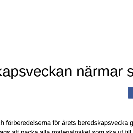
apsveckan närmar s
 förberedelserna för årets beredskapsvecka går
ags att packa alla materialpaket som ska ut til