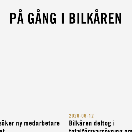
PÅ GÅNG I BILKÅREN
2026-06-12
 söker ny medarbetare
Bilkåren deltog i
iet
totalförsvarsövning o