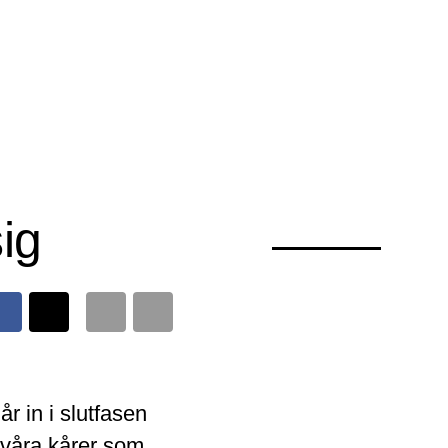
ig
 in i slutfasen
l våra kårer som