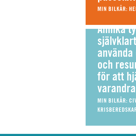
MIN BILKÅR: H
Annika ty
självklart
använda 
och resur
för att h
varandra
MIN BILKÅR: CI
KRISBEREDSKA