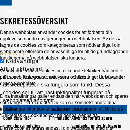
STÄNG
SEKRETESSÖVERSIKT
Denna webbplats använder cookies för att förbättra din
upplevelse när du navigerar genom webbplatsen. Av dessa
lagras de cookies som kategoriseras som nödvändiga i din
webbläsare eftersom de är väsentliga för att de grundläggande
Nödvändiga
funktionerna på webbplatsen ska fungera.
Nödvändiga
Alltid aktiverad
Vi använder också cookies och liknande tekniker från tredje
Cookies kategoriserade som nödvändiga behövs för
part som hjälper oss att analysera och förstå hur du använder
denna webbplats.
att webbplatsen ska fungera som tänkt. Dessa
cookies ser till att basfunktionalitet fungerar på
Dina inställningar gäller endast den här webbsidan och sparas
webbplatsen anonymt.
som längst i 11 månader. Du kan närsomhelst ändra dina
inställningar eller återkalla ditt samtycke genom att klicka på
Cookie
Varaktighet
Beskrivning
“Sekretess & Cookiepolicy” på denna webbsida.
cookielawinfo-
11 månader
Används för att spara
checkbox-analytics
samtycke under kategorin
Dessa cookies lagras endast i din webbläsare med ditt