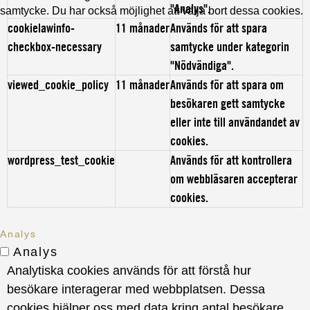
"Analys".
samtycke. Du har också möjlighet att välja bort dessa cookies.
cookielawinfo-
11 månader
Används för att spara
checkbox-necessary
samtycke under kategorin
"Nödvändiga".
viewed_cookie_policy
11 månader
Används för att spara om
besökaren gett samtycke
eller inte till användandet av
cookies.
wordpress_test_cookie
Används för att kontrollera
om webbläsaren accepterar
cookies.
Analys
Analys
Analytiska cookies används för att förstå hur
besökare interagerar med webbplatsen. Dessa
cookies hjälper oss med data kring antal besökare,