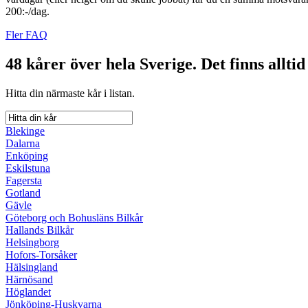
200:-/dag.
Fler FAQ
48 kårer över hela Sverige.
Det finns alltid
Hitta din närmaste kår i listan.
Blekinge
Dalarna
Enköping
Eskilstuna
Fagersta
Gotland
Gävle
Göteborg och Bohusläns Bilkår
Hallands Bilkår
Helsingborg
Hofors-Torsåker
Hälsingland
Härnösand
Höglandet
Jönköping-Huskvarna