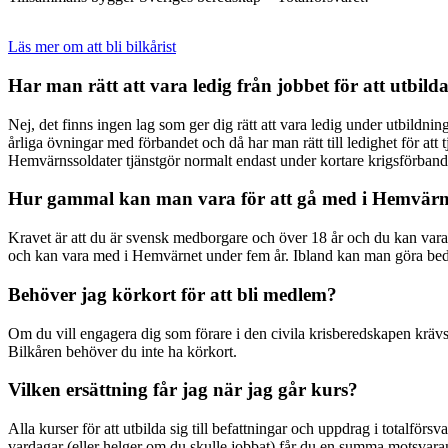
Läs mer om att bli bilkårist
Har man rätt att vara ledig från jobbet för att utbilda
Nej, det finns ingen lag som ger dig rätt att vara ledig under utbildn
årliga övningar med förbandet och då har man rätt till ledighet för att
Hemvärnssoldater tjänstgör normalt endast under kortare krigsförband
Hur gammal kan man vara för att gå med i Hemvärn
Kravet är att du är svensk medborgare och över 18 år och du kan vara m
och kan vara med i Hemvärnet under fem år. Ibland kan man göra bedömn
Behöver jag körkort för att bli medlem?
Om du vill engagera dig som förare i den civila krisberedskapen krävs d
Bilkåren behöver du inte ha körkort.
Vilken ersättning får jag när jag går kurs?
Alla kurser för att utbilda sig till befattningar och uppdrag i totalförs
vardagar (eller helger om du skulle jobbat) får du en summa motsva