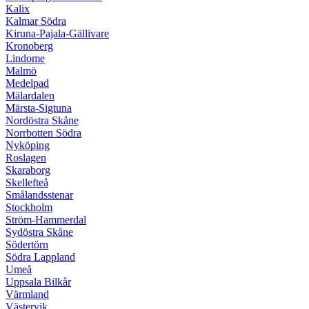
Kalix
Kalmar Södra
Kiruna-Pajala-Gällivare
Kronoberg
Lindome
Malmö
Medelpad
Mälardalen
Märsta-Sigtuna
Nordöstra Skåne
Norrbotten Södra
Nyköping
Roslagen
Skaraborg
Skellefteå
Smålandsstenar
Stockholm
Ström-Hammerdal
Sydöstra Skåne
Södertörn
Södra Lappland
Umeå
Uppsala Bilkår
Värmland
Västervik