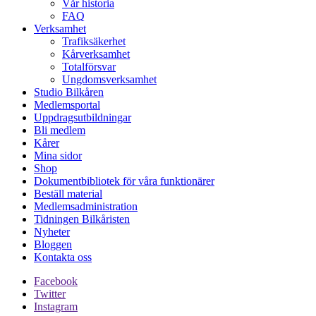
Vår historia
FAQ
Verksamhet
Trafiksäkerhet
Kårverksamhet
Totalförsvar
Ungdomsverksamhet
Studio Bilkåren
Medlemsportal
Uppdragsutbildningar
Bli medlem
Kårer
Mina sidor
Shop
Dokumentbibliotek för våra funktionärer
Beställ material
Medlemsadministration
Tidningen Bilkåristen
Nyheter
Bloggen
Kontakta oss
Facebook
Twitter
Instagram