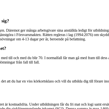
 sig?
ingen. Däremot ger många arbetsgivare sina anställda ledigt för utbildni
 tjänstgöra i Försvarsmakten. Rätten regleras i lag (1994:2076) om skydd 
sövningar om 4-13 dagar per år, beroende på befattning.
et?
ed till och med du blir 70. I normalfall får man gå med fram till dess a
ingar från fall till fall.
et att du har en viss körkortsklass och vill du utbilda dig till förare 
varet är kostnadsfria. Under utbildningen får du fri mat och logi samt ersä
rande din sjuklönegrundande inkomst (SGI). Denna summa är max 1460:-