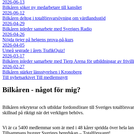
2026-06-13
Bilkåren söker ny medarbetare till kansliet
2026-06-12
Bilkåren deltog i totalförsvarsövning om värdlandsstöd
2026-04-29
Bilkåren inleder samarbete med Sveriges Radio
2026-04-26
Nöjda tjejer på helgens prova-på-kurs
2026-04-05
Umeå segrade i årets TrafikQuiz!
2026-03-17
Bilkåren inleder samarbete med Tierp Arena för utbildningar av frivillig
2026-02-27
Bilkåren stärker länsstyrelsen i Kronoberg
Till nyhetsarkivet
Till medlemsnytt
Bilkåren - något för mig?
Bilkåren rekryterar och utbildar fordonsförare till Sveriges totalförsva
skillnad på riktigt när det verkligen behövs.
Vi är ca 5400 medlemmar som är med i 48 kårer spridda över hela lan
Tillsammans bygger Sveriges beredskap – Totalförsvaret!