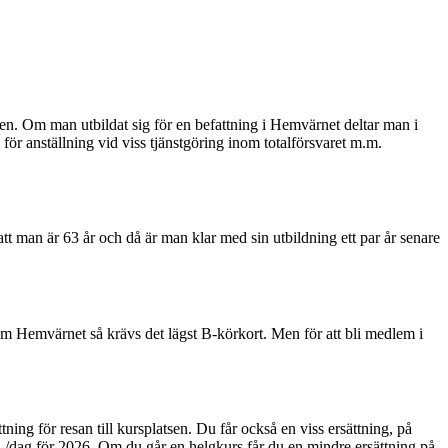
ngen. Om man utbildat sig för en befattning i Hemvärnet deltar man i
för anställning vid viss tjänstgöring inom totalförsvaret m.m.
tt man är 63 år och då är man klar med sin utbildning ett par år senare
inom Hemvärnet så krävs det lägst B-körkort. Men för att bli medlem i
ttning för resan till kursplatsen. Du får också en viss ersättning, på
/dag för 2026. Om du går en helgkurs får du en mindre ersättning på