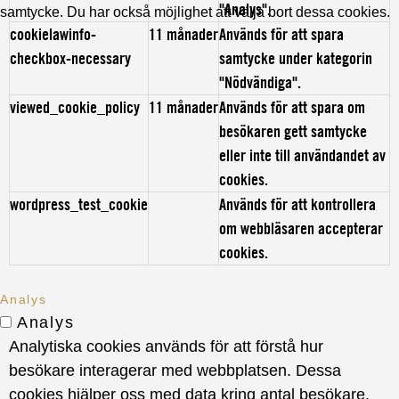
"Analys".
samtycke. Du har också möjlighet att välja bort dessa cookies.
cookielawinfo-
11 månader
Används för att spara
checkbox-necessary
samtycke under kategorin
"Nödvändiga".
viewed_cookie_policy
11 månader
Används för att spara om
besökaren gett samtycke
eller inte till användandet av
cookies.
wordpress_test_cookie
Används för att kontrollera
om webbläsaren accepterar
cookies.
Analys
Analys
Analytiska cookies används för att förstå hur
besökare interagerar med webbplatsen. Dessa
cookies hjälper oss med data kring antal besökare,