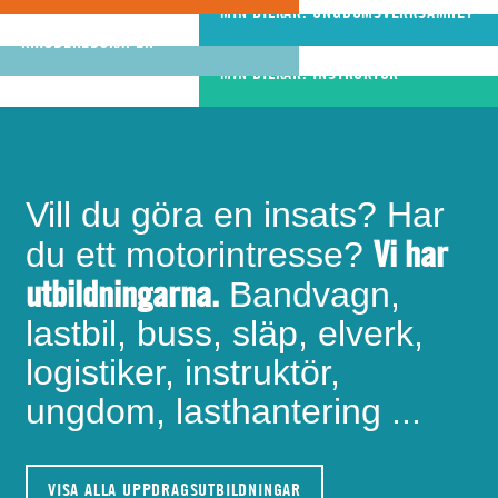
riktigt bra
MIN BILKÅR: UNGDOMSVERKSAMHET
MIN BILKÅR: CIVILA
bandvagnsförare
KRISBEREDSKAPEN
MIN BILKÅR: INSTRUKTÖR
Vill du göra en insats? Har
Vi har
du ett motorintresse?
utbildningarna.
Bandvagn,
lastbil, buss, släp, elverk,
logistiker, instruktör,
ungdom, lasthantering ...
VISA ALLA UPPDRAGSUTBILDNINGAR