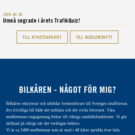
2026-04-05
Umeå segrade i årets TrafikQuiz!
TILL NYHETSARKIVET
TILL MEDLEMSNYTT
BILKÅREN - NÅGOT FÖR MIG?
Bilkåren rekryterar och utbildar fordonsförare till Sveriges totalförsvar,
dvs frivilliga till både det militära och det civila försvaret. Våra
medlemmars engagemang bidrar till viktiga samhällsfunktioner. Vi gör
skillnad på riktigt när det verkligen behövs.
Vi är ca 5400 medlemmar som är med i 48 kårer spridda över hela