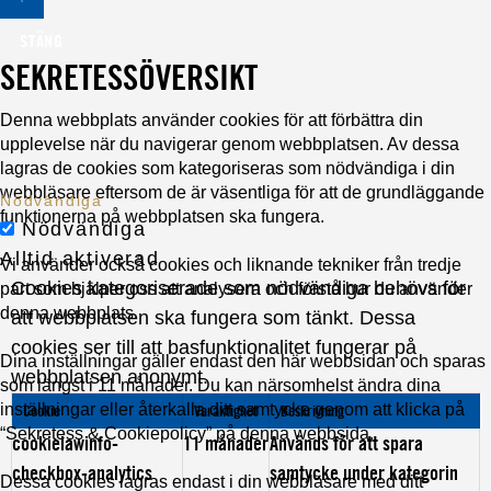
STÄNG
SEKRETESSÖVERSIKT
Denna webbplats använder cookies för att förbättra din
upplevelse när du navigerar genom webbplatsen. Av dessa
lagras de cookies som kategoriseras som nödvändiga i din
webbläsare eftersom de är väsentliga för att de grundläggande
Nödvändiga
funktionerna på webbplatsen ska fungera.
Nödvändiga
Alltid aktiverad
Vi använder också cookies och liknande tekniker från tredje
Cookies kategoriserade som nödvändiga behövs för
part som hjälper oss att analysera och förstå hur du använder
denna webbplats.
att webbplatsen ska fungera som tänkt. Dessa
cookies ser till att basfunktionalitet fungerar på
Dina inställningar gäller endast den här webbsidan och sparas
webbplatsen anonymt.
som längst i 11 månader. Du kan närsomhelst ändra dina
inställningar eller återkalla ditt samtycke genom att klicka på
Cookie
Varaktighet
Beskrivning
“Sekretess & Cookiepolicy” på denna webbsida.
cookielawinfo-
11 månader
Används för att spara
checkbox-analytics
samtycke under kategorin
Dessa cookies lagras endast i din webbläsare med ditt