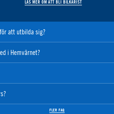
LÄS MER OM ATT BLI BILKÅRIST
för att utbilda sig?
ed i Hemvärnet?
rs?
FLER FAQ