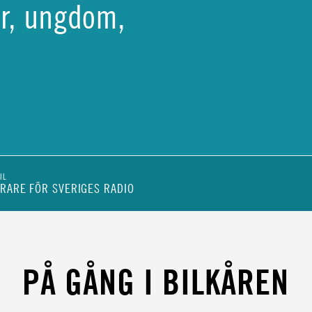
tör, ungdom,
IL
RARE FÖR SVERIGES RADIO
ENHET
PÅ GÅNG I BILKÅREN
ÖR