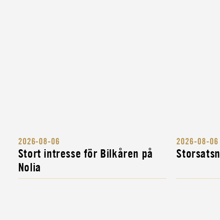
CIVIL
LASTBILSFÖRARE FÖR ATT SKYDDA SVE
KULTURARV
INSTRUKTÖR
MILITÄR BANDVAGNSINSTRUKTÖR
INSTRUKTÖR
MILITÄR FORDONSINSTRUKTÖR
INSTRUKTÖR
2026-08-06
2026-08-06
KOMPLETTERINGSUTBILDNING FÖR MIL
Stort intresse för Bilkåren på
Storsats
FORDONS- OCH...
Nolia
INSTRUKTÖR
MILITÄR ALLMÄNINSTRUKTÖR