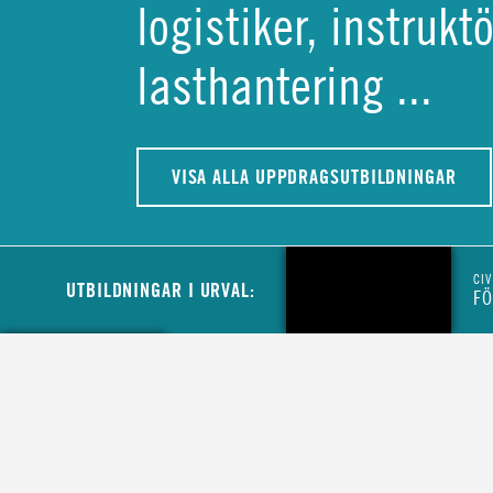
logistiker, instruk
lasthantering ...
VISA ALLA UPPDRAGSUTBILDNINGAR
CIV
UTBILDNINGAR I URVAL:
FÖ
CIVIL
MINIBUSSFÖRARE TILL MCFS LOGISTIK
CIVIL
LASTBILSFÖRARE HOS MYNDIGHETEN F
CIVILT FÖRSVAR