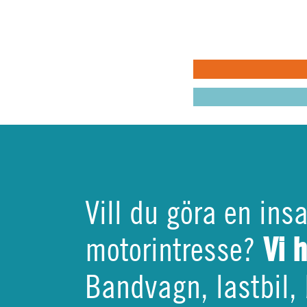
pusselbit
varandra
MIN BILKÅR: H
MIN BILKÅR: CI
KRISBEREDSKA
Vill du göra en ins
Vi 
motorintresse?
Bandvagn, lastbil, 