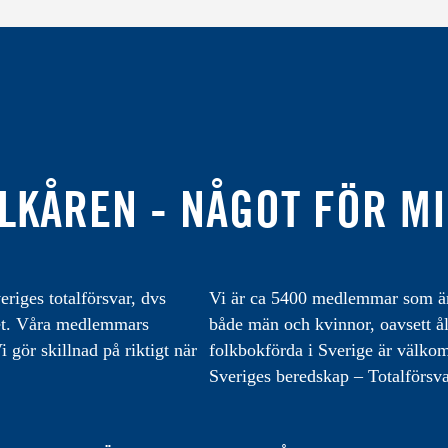
LKÅREN - NÅGOT FÖR M
eriges totalförsvar, dvs
Vi är ca 5400 medlemmar som är 
varet. Våra medlemmars
både män och kvinnor, oavsett å
 gör skillnad på riktigt när
folkbokförda i Sverige är välk
Sveriges beredskap – Totalförsva