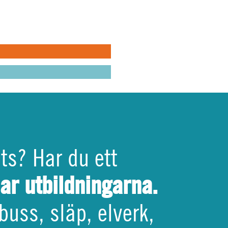
 i helheten
EMVÄRNET
VILA
PEN
ats? Har du ett
har utbildningarna.
buss, släp, elverk,