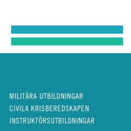
ungdomar utvecklas
riktigt bra
bandvagnsförare
MIN BILKÅR: UNGDOMSVERKSAMHET
MIN BILKÅR: INSTRUKTÖR
MILITÄRA UTBILDNINGAR
CIVILA KRISBEREDSKAPEN
INSTRUKTÖRSUTBILDNINGAR