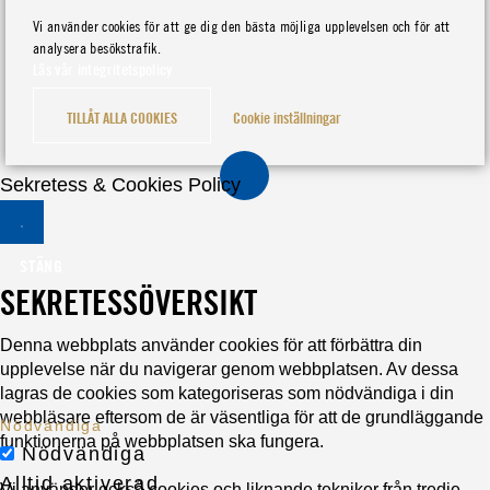
Vi använder cookies för att ge dig den bästa möjliga upplevelsen och för att
analysera besökstrafik.
Läs vår integritetspolicy
TILLÅT ALLA COOKIES
Cookie inställningar
Sekretess & Cookies Policy
STÄNG
SEKRETESSÖVERSIKT
Denna webbplats använder cookies för att förbättra din
upplevelse när du navigerar genom webbplatsen. Av dessa
lagras de cookies som kategoriseras som nödvändiga i din
webbläsare eftersom de är väsentliga för att de grundläggande
Nödvändiga
funktionerna på webbplatsen ska fungera.
Nödvändiga
Alltid aktiverad
Vi använder också cookies och liknande tekniker från tredje