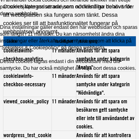
Cookies kategoriserade som nödvändiga behövs för
part som hjälper oss att analysera och förstå hur du använder
denna webbplats.
att webbplatsen ska fungera som tänkt. Dessa
cookies ser till att basfunktionalitet fungerar på
Dina inställningar gäller endast den här webbsidan och sparas
webbplatsen anonymt.
som längst i 11 månader. Du kan närsomhelst ändra dina
inställningar eller återkalla ditt samtycke genom att klicka på
Cookie
Varaktighet
Beskrivning
“Sekretess & Cookiepolicy” på denna webbsida.
cookielawinfo-
11 månader
Används för att spara
checkbox-analytics
samtycke under kategorin
Dessa cookies lagras endast i din webbläsare med ditt
"Analys".
samtycke. Du har också möjlighet att välja bort dessa cookies.
cookielawinfo-
11 månader
Används för att spara
checkbox-necessary
samtycke under kategorin
"Nödvändiga".
viewed_cookie_policy
11 månader
Används för att spara om
besökaren gett samtycke
eller inte till användandet av
cookies.
wordpress_test_cookie
Används för att kontrollera