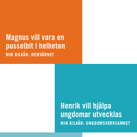
Magnus vill vara en
pusselbit i helheten
MIN BILKÅR: HEMVÄRNET
Henrik vill hjälpa
ungdomar utvecklas
MIN BILKÅR: UNGDOMSVERKSAMHET