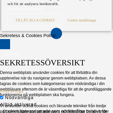
och för att analysera besökstrafik.
Läs vår integritetspolicy
TILLÅT ALLA COOKIES
Cookie inställningar
Sekretess & Cookies Policy
STÄNG
SEKRETESSÖVERSIKT
Denna webbplats använder cookies för att förbättra din
upplevelse när du navigerar genom webbplatsen. Av dessa
lagras de cookies som kategoriseras som nödvändiga i din
webbläsare eftersom de är väsentliga för att de grundläggande
Nödvändiga
funktionerna på webbplatsen ska fungera.
Nödvändiga
Alltid aktiverad
Vi använder också cookies och liknande tekniker från tredje
Cookies kategoriserade som nödvändiga behövs för
part som hjälper oss att analysera och förstå hur du använder