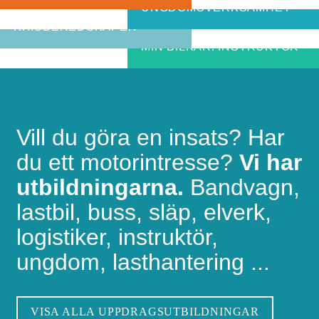
bli riktigt bra
UNGDOMSVERKSAMHET
MIN BILKÅR: CIVILA
bandvagnsförare
KRISBEREDSKAPEN
MIN BILKÅR: INSTRUKTÖR
Vill du göra en insats? Har
du ett motorintresse?
Vi har
utbildningarna.
Bandvagn,
lastbil, buss, släp, elverk,
logistiker, instruktör,
ungdom, lasthantering ...
VISA ALLA UPPDRAGSUTBILDNINGAR