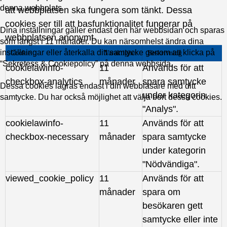
denna webbplats.
att webbplatsen ska fungera som tänkt. Dessa
cookies ser till att basfunktionalitet fungerar på
Dina inställningar gäller endast den här webbsidan och sparas
webbplatsen anonymt.
som längst i 11 månader. Du kan närsomhelst ändra dina
inställningar eller återkalla ditt samtycke genom att klicka på
Cookie
Varaktighet
Beskrivning
“Sekretess & Cookiepolicy” på denna webbsida.
cookielawinfo-
11
Används för att
checkbox-analytics
månader
spara samtycke
Dessa cookies lagras endast i din webbläsare med ditt
under kategorin
samtycke. Du har också möjlighet att välja bort dessa cookies.
"Analys".
cookielawinfo-
11
Används för att
checkbox-necessary
månader
spara samtycke
under kategorin
"Nödvändiga".
viewed_cookie_policy
11
Används för att
månader
spara om
besökaren gett
samtycke eller inte