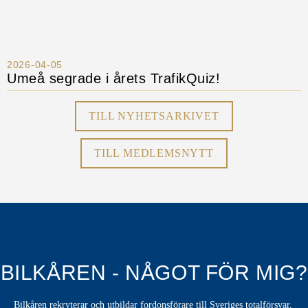
2026-04-05
Umeå segrade i årets TrafikQuiz!
TILL NYHETSARKIVET
TILL MEDLEMSNYTT
BILKÅREN - NÅGOT FÖR MIG?
Bilkåren rekryterar och utbildar fordonsförare till Sveriges totalförsvar,