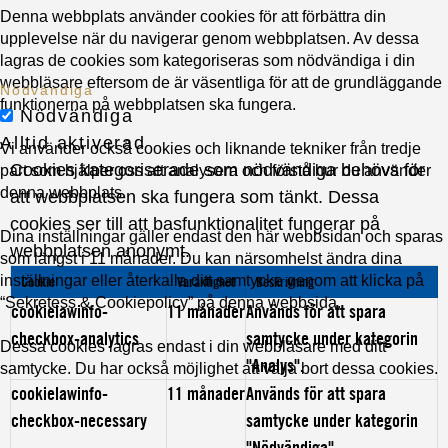
Denna webbplats använder cookies för att förbättra din
upplevelse när du navigerar genom webbplatsen. Av dessa
lagras de cookies som kategoriseras som nödvändiga i din
webbläsare eftersom de är väsentliga för att de grundläggande
Nödvändiga
funktionerna på webbplatsen ska fungera.
Nödvändiga
Alltid aktiverad
Vi använder också cookies och liknande tekniker från tredje
Cookies kategoriserade som nödvändiga behövs för
part som hjälper oss att analysera och förstå hur du använder
denna webbplats.
att webbplatsen ska fungera som tänkt. Dessa
cookies ser till att basfunktionalitet fungerar på
Dina inställningar gäller endast den här webbsidan och sparas
webbplatsen anonymt.
som längst i 11 månader. Du kan närsomhelst ändra dina
inställningar eller återkalla ditt samtycke genom att klicka på
Cookie
Varaktighet
Beskrivning
“Sekretess & Cookiepolicy” på denna webbsida.
cookielawinfo-
11 månader
Används för att spara
checkbox-analytics
samtycke under kategorin
Dessa cookies lagras endast i din webbläsare med ditt
"Analys".
samtycke. Du har också möjlighet att välja bort dessa cookies.
cookielawinfo-
11 månader
Används för att spara
checkbox-necessary
samtycke under kategorin
"Nödvändiga".