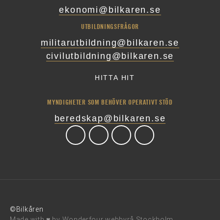
ekonomi@bilkaren.se
UTBILDNINGSFRÅGOR
militarutbildning@bilkaren.se
civilutbildning@bilkaren.se
HITTA HIT
MYNDIGHETER SOM BEHÖVER OPERATIVT STÖD
beredskap@bilkaren.se
©Bilkåren
Made with ♥ by
Wonderfour webbyrå Stockholm