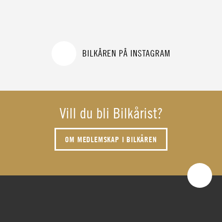
BILKÅREN PÅ INSTAGRAM
Vill du bli Bilkårist?
OM MEDLEMSKAP I BILKÅREN