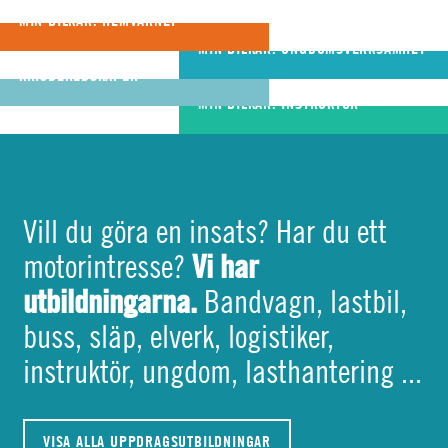
förutsättningar att bli
ungdomar utvecklas
att hjälpa varandra
MIN BILKÅR: HEMVÄRNET
riktigt bra
MIN BILKÅR: UNGDOMSVERKSAMHET
MIN BILKÅR: CIVILA
bandvagnsförare
KRISBEREDSKAPEN
MIN BILKÅR: INSTRUKTÖR
Vill du göra en insats? Har du ett
Vi har
motorintresse?
utbildningarna.
Bandvagn, lastbil,
buss, släp, elverk, logistiker,
instruktör, ungdom, lasthantering ...
VISA ALLA UPPDRAGSUTBILDNINGAR