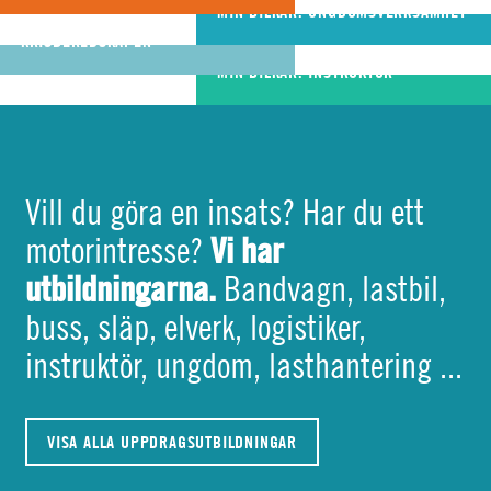
riktigt bra
MIN BILKÅR: UNGDOMSVERKSAMHET
MIN BILKÅR: CIVILA
bandvagnsförare
KRISBEREDSKAPEN
MIN BILKÅR: INSTRUKTÖR
Vill du göra en insats? Har du ett
Vi har
motorintresse?
utbildningarna.
Bandvagn, lastbil,
buss, släp, elverk, logistiker,
instruktör, ungdom, lasthantering ...
VISA ALLA UPPDRAGSUTBILDNINGAR