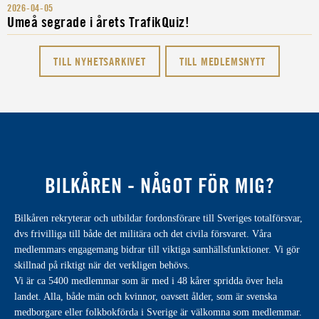
2026-04-05
Umeå segrade i årets TrafikQuiz!
TILL NYHETSARKIVET
TILL MEDLEMSNYTT
BILKÅREN - NÅGOT FÖR MIG?
Bilkåren rekryterar och utbildar fordonsförare till Sveriges totalförsvar,
dvs frivilliga till både det militära och det civila försvaret. Våra
medlemmars engagemang bidrar till viktiga samhällsfunktioner. Vi gör
skillnad på riktigt när det verkligen behövs.
Vi är ca 5400 medlemmar som är med i 48 kårer spridda över hela
landet. Alla, både män och kvinnor, oavsett ålder, som är svenska
medborgare eller folkbokförda i Sverige är välkomna som medlemmar.