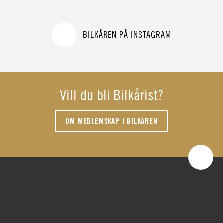
BILKÅREN PÅ INSTAGRAM
Vill du bli Bilkårist?
OM MEDLEMSKAP I BILKÅREN