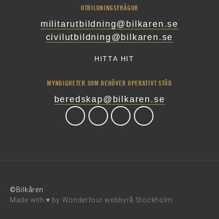
UTBILDNINGSFRÅGOR
militarutbildning@bilkaren.se
civilutbildning@bilkaren.se
HITTA HIT
MYNDIGHETER SOM BEHÖVER OPERATIVT STÖD
beredskap@bilkaren.se
©Bilkåren
Made with ♥ by
Wonderfour webbyrå Stockholm