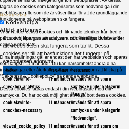
upplevelse när du navigerar genom webbplatsen. Av dessa
lagras de cookies som kategoriseras som nödvändiga i din
webbläsare eftersom de är väsentliga för att de grundläggande
Nödvändiga
funktionerna på webbplatsen ska fungera.
Nödvändiga
Alltid aktiverad
Vi använder också cookies och liknande tekniker från tredje
Cookies kategoriserade som nödvändiga behövs för
part som hjälper oss att analysera och förstå hur du använder
denna webbplats.
att webbplatsen ska fungera som tänkt. Dessa
cookies ser till att basfunktionalitet fungerar på
Dina inställningar gäller endast den här webbsidan och sparas
webbplatsen anonymt.
som längst i 11 månader. Du kan närsomhelst ändra dina
inställningar eller återkalla ditt samtycke genom att klicka på
Cookie
Varaktighet
Beskrivning
“Sekretess & Cookiepolicy” på denna webbsida.
cookielawinfo-
11 månader
Används för att spara
checkbox-analytics
samtycke under kategorin
Dessa cookies lagras endast i din webbläsare med ditt
"Analys".
samtycke. Du har också möjlighet att välja bort dessa cookies.
cookielawinfo-
11 månader
Används för att spara
checkbox-necessary
samtycke under kategorin
"Nödvändiga".
viewed_cookie_policy
11 månader
Används för att spara om