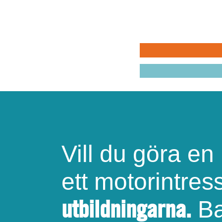
pusselbit
varandra
MIN BILKÅR: H
MIN BILKÅR: CI
KRISBEREDSKA
Vill du göra en
ett motorintre
utbildningarna.
Ba