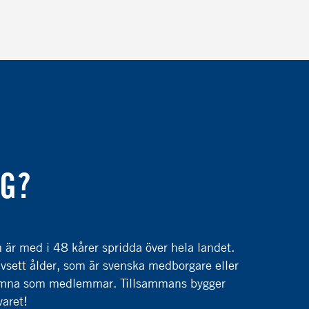
IG?
r med i 48 kårer spridda över hela landet.
vsett ålder, som är svenska medborgare eller
lkomna som medlemmar. Tillsammans bygger
varet!