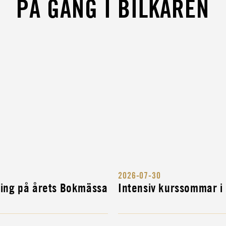
PÅ GÅNG I BILKÅREN
ARV
UKTÖR
TÖR
2026-07-30
NG
ning på årets Bokmässa
Intensiv kurssommar i
H...
R