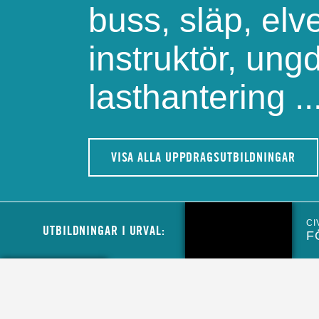
buss, släp, elve
instruktör, ung
lasthantering ..
VISA ALLA UPPDRAGSUTBILDNINGAR
CI
UTBILDNINGAR I URVAL:
F
CIVIL
MINIBUSSFÖRARE TILL MCF
LOGISTIKENHET