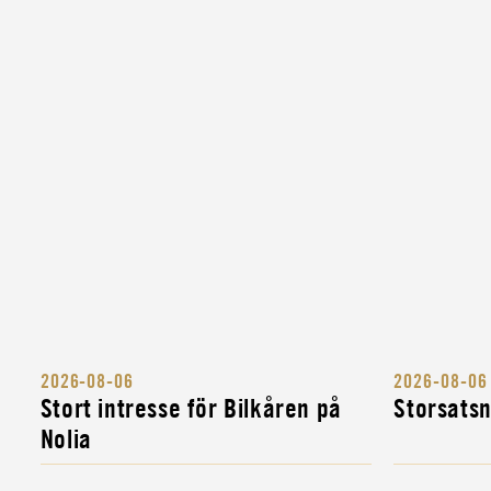
CIVIL
LASTBILSFÖRARE HOS
MYNDIGHETEN FÖR CIVILT
FÖRSVAR
CIVIL
LASTBILSFÖRARE FÖR ATT
SKYDDA SVERIGES KULTUR
INSTRUKTÖR
MILITÄR BANDVAGNSINSTR
INSTRUKTÖR
MILITÄR FORDONSINSTRUK
INSTRUKTÖR
2026-08-06
2026-08-06
KOMPLETTERINGSUTBILDNI
Stort intresse för Bilkåren på
Storsats
FÖR MILITÄRA FORDONS- OC
Nolia
INSTRUKTÖR
MILITÄR ALLMÄNINSTRUKTÖ