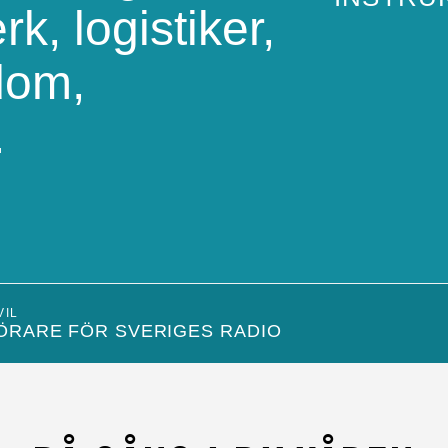
rk, logistiker,
dom,
.
VIL
ÖRARE FÖR SVERIGES RADIO
S