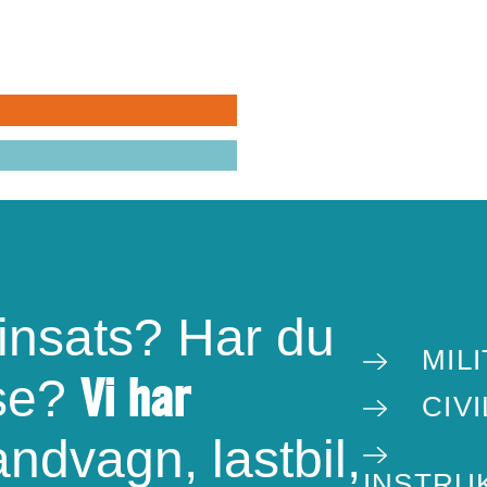
 i helheten
EMVÄRNET
VILA
PEN
 insats? Har du
MILI
Vi har
sse?
CIV
ndvagn, lastbil,
INSTRU