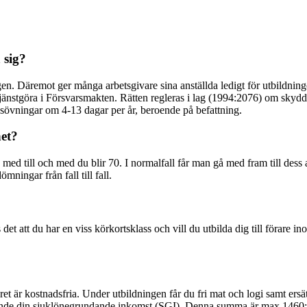
 sig?
ingen. Däremot ger många arbetsgivare sina anställda ledigt för utbildni
 tjänstgöra i Försvarsmakten. Rätten regleras i lag (1994:2076) om skydd 
sövningar om 4-13 dagar per år, beroende på befattning.
et?
ed till och med du blir 70. I normalfall får man gå med fram till dess a
ingar från fall till fall.
et att du har en viss körkortsklass och vill du utbilda dig till förare 
varet är kostnadsfria. Under utbildningen får du fri mat och logi samt ersä
rande din sjuklönegrundande inkomst (SGI). Denna summa är max 1460:-