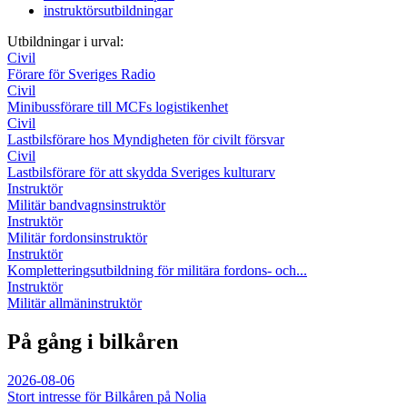
instruktörsutbildningar
Utbildningar i urval:
Civil
Förare för Sveriges Radio
Civil
Minibussförare till MCFs logistikenhet
Civil
Lastbilsförare hos Myndigheten för civilt försvar
Civil
Lastbilsförare för att skydda Sveriges kulturarv
Instruktör
Militär bandvagnsinstruktör
Instruktör
Militär fordonsinstruktör
Instruktör
Kompletteringsutbildning för militära fordons- och...
Instruktör
Militär allmäninstruktör
På gång i bilkåren
2026-08-06
Stort intresse för Bilkåren på Nolia