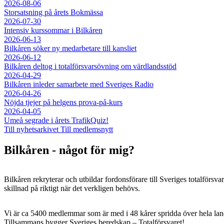
2026-08-06
Storsatsning på årets Bokmässa
2026-07-30
Intensiv kurssommar i Bilkåren
2026-06-13
Bilkåren söker ny medarbetare till kansliet
2026-06-12
Bilkåren deltog i totalförsvarsövning om värdlandsstöd
2026-04-29
Bilkåren inleder samarbete med Sveriges Radio
2026-04-26
Nöjda tjejer på helgens prova-på-kurs
2026-04-05
Umeå segrade i årets TrafikQuiz!
Till nyhetsarkivet
Till medlemsnytt
Bilkåren - något för mig?
Bilkåren rekryterar och utbildar fordonsförare till Sveriges totalförsva
skillnad på riktigt när det verkligen behövs.
Vi är ca 5400 medlemmar som är med i 48 kårer spridda över hela lan
Tillsammans bygger Sveriges beredskap – Totalförsvaret!