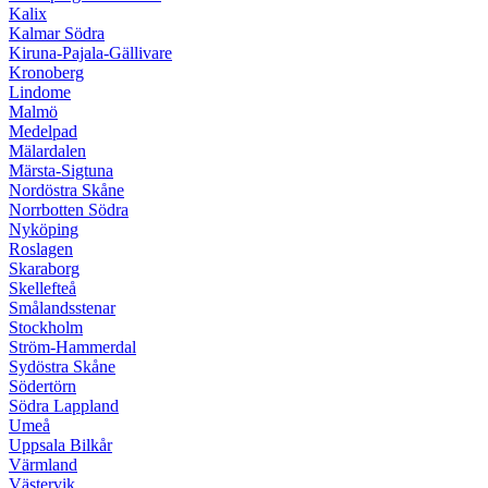
Kalix
Kalmar Södra
Kiruna-Pajala-Gällivare
Kronoberg
Lindome
Malmö
Medelpad
Mälardalen
Märsta-Sigtuna
Nordöstra Skåne
Norrbotten Södra
Nyköping
Roslagen
Skaraborg
Skellefteå
Smålandsstenar
Stockholm
Ström-Hammerdal
Sydöstra Skåne
Södertörn
Södra Lappland
Umeå
Uppsala Bilkår
Värmland
Västervik