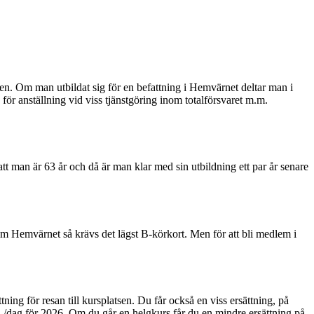
ngen. Om man utbildat sig för en befattning i Hemvärnet deltar man i
för anställning vid viss tjänstgöring inom totalförsvaret m.m.
tt man är 63 år och då är man klar med sin utbildning ett par år senare
inom Hemvärnet så krävs det lägst B-körkort. Men för att bli medlem i
ttning för resan till kursplatsen. Du får också en viss ersättning, på
/dag för 2026. Om du går en helgkurs får du en mindre ersättning på