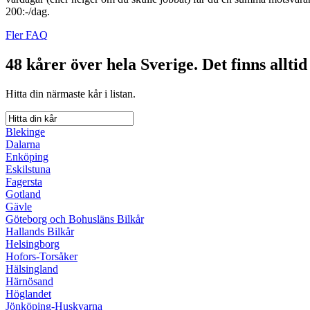
200:-/dag.
Fler FAQ
48 kårer över hela Sverige.
Det finns alltid
Hitta din närmaste kår i listan.
Blekinge
Dalarna
Enköping
Eskilstuna
Fagersta
Gotland
Gävle
Göteborg och Bohusläns Bilkår
Hallands Bilkår
Helsingborg
Hofors-Torsåker
Hälsingland
Härnösand
Höglandet
Jönköping-Huskvarna