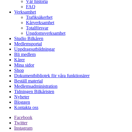
Vår historia
FAQ
Verksamhet
Trafiksäkerhet
Kårverksamhet
Totalförsvar
Ungdomsverksamhet
Studio Bilkåren
Medlemsportal
Uppdragsutbildningar
Bli medlem
Kårer
Mina sidor
Shop
Dokumentbibliotek för våra funktionärer
Beställ material
Medlemsadministration
Tidningen Bilkåristen
Nyheter
Bloggen
Kontakta oss
Facebook
Twitter
Instagram