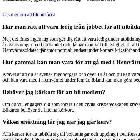
Läs mer om att bli bilkårist
Har man rätt att vara ledig från jobbet för att utbilda
Nej, det finns ingen lag som ger dig rätt att vara ledig under utbildn
årliga övningar med förbandet och då har man rätt till ledighet för att
Hemvärnssoldater tjänstgör normalt endast under kortare krigsförband
Hur gammal kan man vara för att gå med i Hemvärn
Kravet är att du är svensk medborgare och över 18 år och du kan vara m
och kan vara med i Hemvärnet under fem år. Ibland kan man göra bedömn
Behöver jag körkort för att bli medlem?
Om du vill engagera dig som förare i den civila krisberedskapen krävs d
Bilkåren behöver du inte ha körkort.
Vilken ersättning får jag när jag går kurs?
Alla kurser för att utbilda sig till befattningar och uppdrag i totalförs
vardagar (eller helger om du skulle jobbat) får du en summa motsva