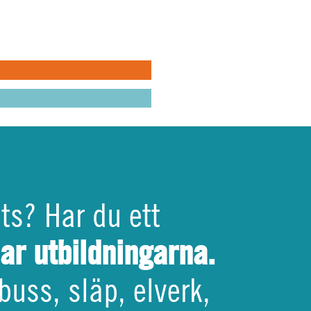
 i helheten
EMVÄRNET
VILA
PEN
ats? Har du ett
har utbildningarna.
buss, släp, elverk,