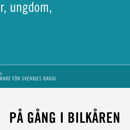
tör, ungdom,
IL
RARE FÖR SVERIGES RADIO
ENHET
PÅ GÅNG I BILKÅREN
ÖR