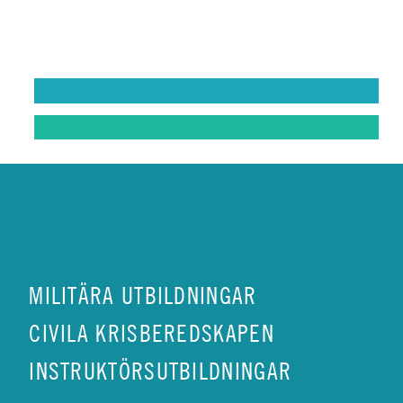
ungdomar utvecklas
riktigt bra
bandvagnsförare
MIN BILKÅR: UNGDOMSVERKSAMHET
MIN BILKÅR: INSTRUKTÖR
MILITÄRA UTBILDNINGAR
CIVILA KRISBEREDSKAPEN
INSTRUKTÖRSUTBILDNINGAR