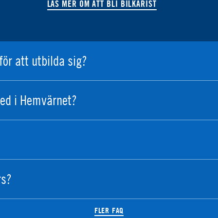
LÄS MER OM ATT BLI BILKÅRIST
för att utbilda sig?
ed i Hemvärnet?
rs?
FLER FAQ