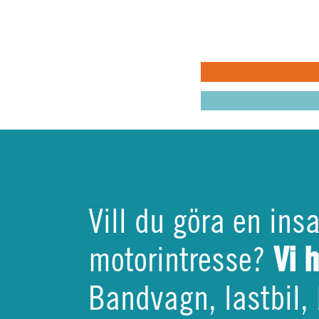
pusselbit
varandra
MIN BILKÅR: H
MIN BILKÅR: CI
KRISBEREDSKA
Vill du göra en ins
Vi 
motorintresse?
Bandvagn, lastbil, 