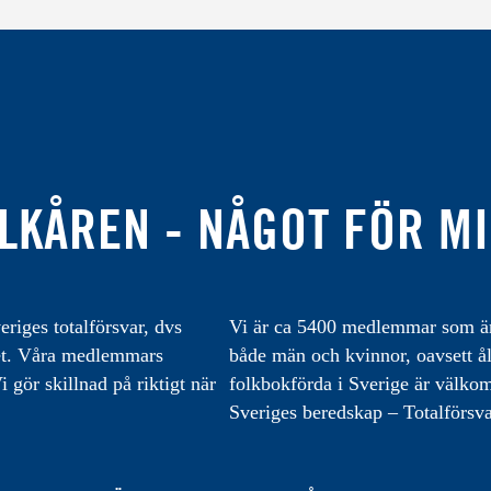
LKÅREN - NÅGOT FÖR M
eriges totalförsvar, dvs
Vi är ca 5400 medlemmar som är 
varet. Våra medlemmars
både män och kvinnor, oavsett å
 gör skillnad på riktigt när
folkbokförda i Sverige är välk
Sveriges beredskap – Totalförsva