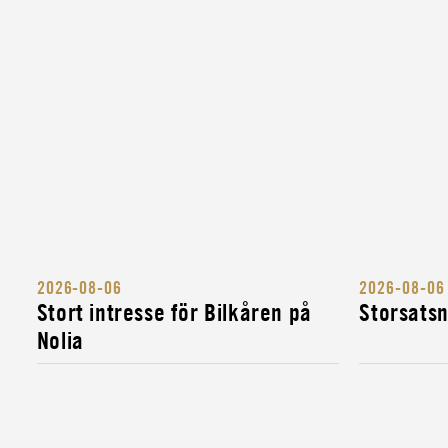
CIVIL
LASTBILSFÖRARE FÖR ATT SKYDDA SVE
KULTURARV
INSTRUKTÖR
MILITÄR BANDVAGNSINSTRUKTÖR
INSTRUKTÖR
MILITÄR FORDONSINSTRUKTÖR
INSTRUKTÖR
2026-08-06
2026-08-06
KOMPLETTERINGSUTBILDNING FÖR MIL
Stort intresse för Bilkåren på
Storsats
FORDONS- OCH...
Nolia
INSTRUKTÖR
MILITÄR ALLMÄNINSTRUKTÖR