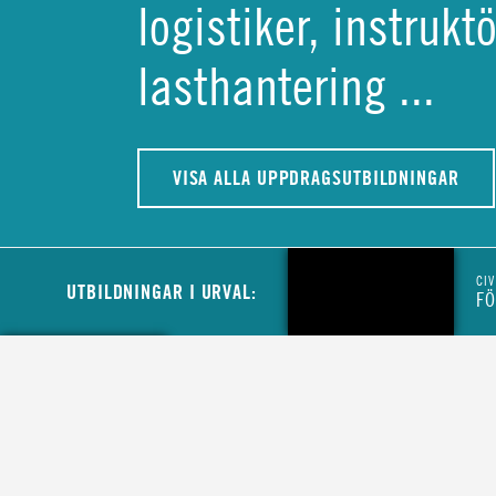
logistiker, instruk
lasthantering ...
VISA ALLA UPPDRAGSUTBILDNINGAR
CIV
UTBILDNINGAR I URVAL:
FÖ
CIVIL
MINIBUSSFÖRARE TILL MCFS LOGISTIK
CIVIL
LASTBILSFÖRARE HOS MYNDIGHETEN F
CIVILT FÖRSVAR