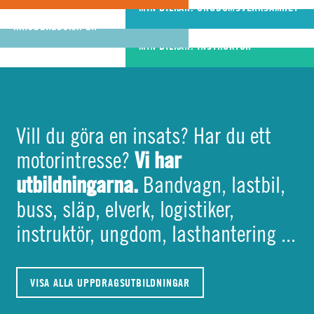
riktigt bra
MIN BILKÅR: UNGDOMSVERKSAMHET
MIN BILKÅR: CIVILA
bandvagnsförare
KRISBEREDSKAPEN
MIN BILKÅR: INSTRUKTÖR
Vill du göra en insats? Har du ett
Vi har
motorintresse?
utbildningarna.
Bandvagn, lastbil,
buss, släp, elverk, logistiker,
instruktör, ungdom, lasthantering ...
VISA ALLA UPPDRAGSUTBILDNINGAR