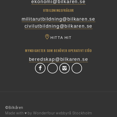
ekonomi@bilkaren.se
UTBILDNINGSFRÅGOR
militarutbildning@bilkaren.se
civilutbildning@bilkaren.se
HITTA HIT
MYNDIGHETER SOM BEHÖVER OPERATIVT STÖD
beredskap@bilkaren.se
©Bilkåren
Made with ♥ by
Wonderfour webbyrå Stockholm