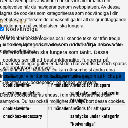
Denna webbplats använder cookies för att förbättra din
upplevelse när du navigerar genom webbplatsen. Av dessa
lagras de cookies som kategoriseras som nödvändiga i din
webbläsare eftersom de är väsentliga för att de grundläggande
Nödvändiga
funktionerna på webbplatsen ska fungera.
Nödvändiga
Alltid aktiverad
Vi använder också cookies och liknande tekniker från tredje
Cookies kategoriserade som nödvändiga behövs för
part som hjälper oss att analysera och förstå hur du använder
denna webbplats.
att webbplatsen ska fungera som tänkt. Dessa
cookies ser till att basfunktionalitet fungerar på
Dina inställningar gäller endast den här webbsidan och sparas
webbplatsen anonymt.
som längst i 11 månader. Du kan närsomhelst ändra dina
inställningar eller återkalla ditt samtycke genom att klicka på
Cookie
Varaktighet
Beskrivning
“Sekretess & Cookiepolicy” på denna webbsida.
cookielawinfo-
11 månader
Används för att spara
checkbox-analytics
samtycke under kategorin
Dessa cookies lagras endast i din webbläsare med ditt
"Analys".
samtycke. Du har också möjlighet att välja bort dessa cookies.
cookielawinfo-
11 månader
Används för att spara
checkbox-necessary
samtycke under kategorin
"Nödvändiga".