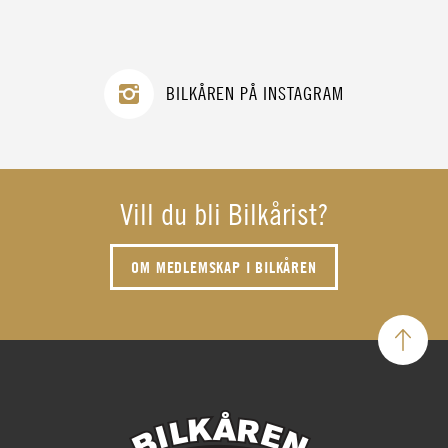
BILKÅREN PÅ INSTAGRAM
Vill du bli Bilkårist?
OM MEDLEMSKAP I BILKÅREN