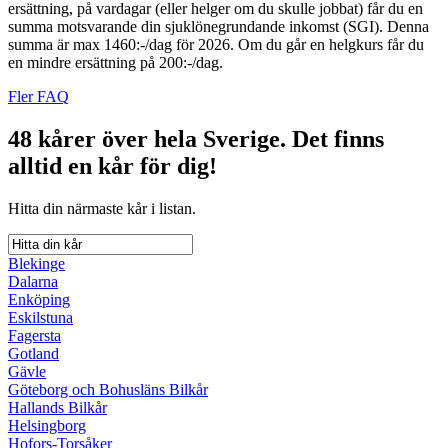
ersättning, på vardagar (eller helger om du skulle jobbat) får du en
summa motsvarande din sjuklönegrundande inkomst (SGI). Denna
summa är max 1460:-/dag för 2026. Om du går en helgkurs får du
en mindre ersättning på 200:-/dag.
Fler FAQ
48 kårer över hela Sverige.
Det finns
alltid en kår för dig!
Hitta din närmaste kår i listan.
Blekinge
Dalarna
Enköping
Eskilstuna
Fagersta
Gotland
Gävle
Göteborg och Bohusläns Bilkår
Hallands Bilkår
Helsingborg
Hofors-Torsåker