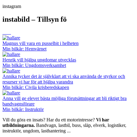
instagram
instabild – Tillsyn fö
Magnus vill vara en pusselbit i helheten
Min bilkår: Hemvärnet
Henrik vill hjälpa ungdomar utvecklas
Min bilkår: Ungdomsverksamhet
Annika tycker det är självklart att vi ska använda de styrkor och
resurser vi har för att hjälpa varandra
Min bilkår: Civila krisberedskapen
Anna vill ge elever bästa möjliga förutsättningar att bli riktigt bra
bandvagnsförare
Min bilkår: Instruktör
Vill du göra en insats? Har du ett motorintresse?
Vi har
utbildningarna.
Bandvagn, lastbil, buss, släp, elverk, logistiker,
instruktör, ungdom, lasthantering ...