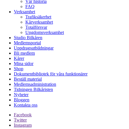
Vår historia
FAQ
Verksamhet
Trafiksäkerhet
Kårverksamhet
Totalförsvar
Ungdomsverksamhet
Studio Bilkåren
Medlemsportal
Uppdragsutbildningar
Bli medlem
Kårer
Mina sidor
Shop
Dokumentbibliotek för våra funktionärer
Beställ material
Medlemsadministration
Tidningen Bilkåristen
Nyheter
Bloggen
Kontakta oss
Facebook
Twitter
Instagram