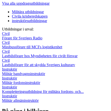
Visa alla uppdragsutbildningar
Militära utbildningar
Civila krisberedskapen
instruktörsutbildningar
Utbildningar i urval:
Civil
Förare för Sveriges Radio
Civil
Minibussförare till MCFs logistikenhet
Civil
Lastbilsförare hos Myndigheten för civilt försvar
Civil
Lastbilsförare för att skydda Sveriges kulturarv
Instruktör
Militär bandvagnsinstruktör
Instruktör
Militär fordonsinstruktör
Instruktör
Kompletteringsutbildning för militära fordons- och...
Instruktör
Militär allmäninstruktör
På gång i bilkåren