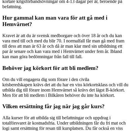
kortare krigsförbandsövningar om 4-13 dagar per år, beroende på
befattning.
Hur gammal kan man vara för att gå med i
Hemvärnet?
Kravet är att du är svensk medborgare och över 18 år och du kan
vara med till och med du blir 70. I normalfall får man gå med fram
till dess att man är 63 år och då är man klar med sin utbildning ett
par år senare och kan vara med i Hemvärnet under fem år. Ibland
kan man göra bedömningar från fall till fall.
Behöver jag körkort för att bli medlem?
Om du vill engagera dig som förare i den civila
krisberedskapen krävs det att du har en viss körkortsklass och vill du
utbilda dig till förare inom Hemvärnet så krävs det lägst B-körkort.
Men för att bli medlem i Bilkåren behöver du inte ha körkort.
Vilken ersättning får jag när jag går kurs?
Alla kurser för att utbilda sig till befattningar och uppdrag i
totalförsvaret är kostnadsfria. Under utbildningen får du fri mat och
logi samt ersättning för resan till kursplatsen. Du får också en viss