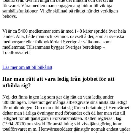
totalförsvar, dvs frivilliga till både det militära och det civila
försvaret. Våra medlemmars engagemang bidrar till viktiga
samhällsfunktioner. Vi gör skillnad på riktigt när det verkligen
behövs.
Vi är ca 5400 medlemmar som är med i 48 kårer spridda över hela
landet. Alla, både män och kvinnor, oavsett ålder, som är svenska
medborgare eller folkbokförda i Sverige är välkomna som
medlemmar. Tillsammans bygger Sveriges beredskap –
Totalförsvaret!
Läs mer om att bli bilkårist
Har man rätt att vara ledig från jobbet för att
utbilda sig?
Nej, det finns ingen lag som ger dig rätt att vara ledig under
utbildningen. Däremot ger många arbetsgivare sina anställda ledigt
för utbildningen. Om man utbildat sig för en befattning i Hemvärnet
deltar man i årliga övningar med förbandet och då har man rätt till
ledighet för att tjänstgöra i Försvarsmakten. Rätten regleras i lag
(1994:2076) om skydd för anställning vid viss tjänstgöring inom
totalförsvaret m.m. Hemvärnssoldater tjänstgör normalt endast under