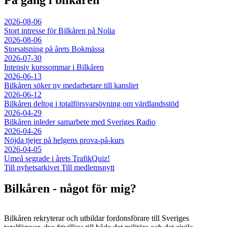
2026-08-06
Stort intresse för Bilkåren på Nolia
2026-08-06
Storsatsning på årets Bokmässa
2026-07-30
Intensiv kurssommar i Bilkåren
2026-06-13
Bilkåren söker ny medarbetare till kansliet
2026-06-12
Bilkåren deltog i totalförsvarsövning om värdlandsstöd
2026-04-29
Bilkåren inleder samarbete med Sveriges Radio
2026-04-26
Nöjda tjejer på helgens prova-på-kurs
2026-04-05
Umeå segrade i årets TrafikQuiz!
Till nyhetsarkivet
Till medlemsnytt
Bilkåren - något för mig?
Bilkåren rekryterar och utbildar fordonsförare till Sveriges