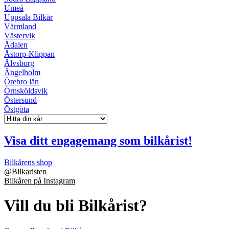
Umeå
Uppsala Bilkår
Värmland
Västervik
Ådalen
Åstorp-Klippan
Älvsborg
Ängelholm
Örebro län
Örnsköldsvik
Östersund
Östgöta
Visa ditt engagemang som bilkårist!
Bilkårens shop
@
Bilkaristen
Bilkåren på Instagram
Vill du bli Bilkårist?