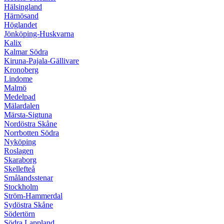
Hälsingland
Härnösand
Höglandet
Jönköping-Huskvarna
Kalix
Kalmar Södra
Kiruna-Pajala-Gällivare
Kronoberg
Lindome
Malmö
Medelpad
Mälardalen
Märsta-Sigtuna
Nordöstra Skåne
Norrbotten Södra
Nyköping
Roslagen
Skaraborg
Skellefteå
Smålandsstenar
Stockholm
Ström-Hammerdal
Sydöstra Skåne
Södertörn
Södra Lappland