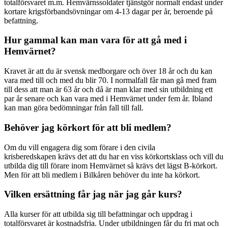
totalförsvaret m.m. Hemvärnssoldater tjänstgör normalt endast under
kortare krigsförbandsövningar om 4-13 dagar per år, beroende på
befattning.
Hur gammal kan man vara för att gå med i
Hemvärnet?
Kravet är att du är svensk medborgare och över 18 år och du kan
vara med till och med du blir 70. I normalfall får man gå med fram
till dess att man är 63 år och då är man klar med sin utbildning ett
par år senare och kan vara med i Hemvärnet under fem år. Ibland
kan man göra bedömningar från fall till fall.
Behöver jag körkort för att bli medlem?
Om du vill engagera dig som förare i den civila
krisberedskapen krävs det att du har en viss körkortsklass och vill du
utbilda dig till förare inom Hemvärnet så krävs det lägst B-körkort.
Men för att bli medlem i Bilkåren behöver du inte ha körkort.
Vilken ersättning får jag när jag går kurs?
Alla kurser för att utbilda sig till befattningar och uppdrag i
totalförsvaret är kostnadsfria. Under utbildningen får du fri mat och