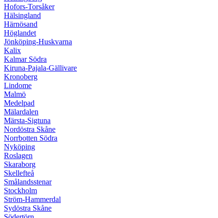
Hofors-Torsåker
Hälsingland
Härnösand
Höglandet
Jönköping-Huskvarna
Kalix
Kalmar Södra
Kiruna-Pajala-Gällivare
Kronoberg
Lindome
Malmö
Medelpad
Mälardalen
Märsta-Sigtuna
Nordöstra Skåne
Norrbotten Södra
Nyköping
Roslagen
Skaraborg
Skellefteå
Smålandsstenar
Stockholm
Ström-Hammerdal
Sydöstra Skåne
Södertörn