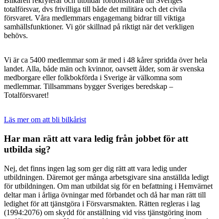
Bilkåren rekryterar och utbildar fordonsförare till Sveriges
totalförsvar, dvs frivilliga till både det militära och det civila
försvaret. Våra medlemmars engagemang bidrar till viktiga
samhällsfunktioner. Vi gör skillnad på riktigt när det verkligen
behövs.
Vi är ca 5400 medlemmar som är med i 48 kårer spridda över hela
landet. Alla, både män och kvinnor, oavsett ålder, som är svenska
medborgare eller folkbokförda i Sverige är välkomna som
medlemmar. Tillsammans bygger Sveriges beredskap –
Totalförsvaret!
Läs mer om att bli bilkårist
Har man rätt att vara ledig från jobbet för att
utbilda sig?
Nej, det finns ingen lag som ger dig rätt att vara ledig under
utbildningen. Däremot ger många arbetsgivare sina anställda ledigt
för utbildningen. Om man utbildat sig för en befattning i Hemvärnet
deltar man i årliga övningar med förbandet och då har man rätt till
ledighet för att tjänstgöra i Försvarsmakten. Rätten regleras i lag
(1994:2076) om skydd för anställning vid viss tjänstgöring inom