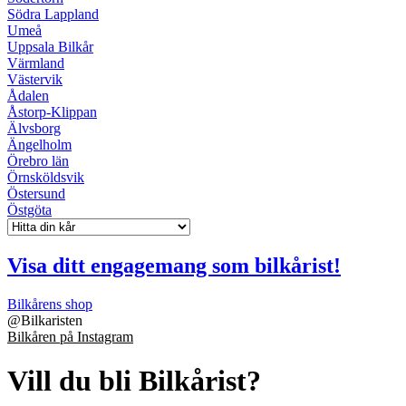
Södra Lappland
Umeå
Uppsala Bilkår
Värmland
Västervik
Ådalen
Åstorp-Klippan
Älvsborg
Ängelholm
Örebro län
Örnsköldsvik
Östersund
Östgöta
Visa ditt engagemang som bilkårist!
Bilkårens shop
@
Bilkaristen
Bilkåren på Instagram
Vill du bli Bilkårist?