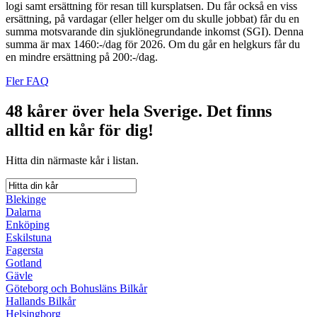
logi samt ersättning för resan till kursplatsen. Du får också en viss
ersättning, på vardagar (eller helger om du skulle jobbat) får du en
summa motsvarande din sjuklönegrundande inkomst (SGI). Denna
summa är max 1460:-/dag för 2026. Om du går en helgkurs får du
en mindre ersättning på 200:-/dag.
Fler FAQ
48 kårer över hela Sverige.
Det finns
alltid en kår för dig!
Hitta din närmaste kår i listan.
Blekinge
Dalarna
Enköping
Eskilstuna
Fagersta
Gotland
Gävle
Göteborg och Bohusläns Bilkår
Hallands Bilkår
Helsingborg