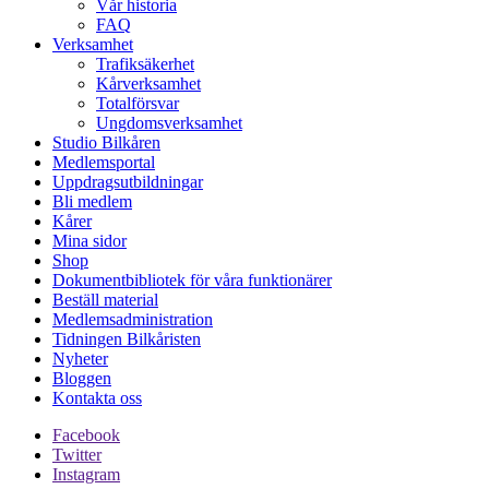
Vår historia
FAQ
Verksamhet
Trafiksäkerhet
Kårverksamhet
Totalförsvar
Ungdomsverksamhet
Studio Bilkåren
Medlemsportal
Uppdragsutbildningar
Bli medlem
Kårer
Mina sidor
Shop
Dokumentbibliotek för våra funktionärer
Beställ material
Medlemsadministration
Tidningen Bilkåristen
Nyheter
Bloggen
Kontakta oss
Facebook
Twitter
Instagram