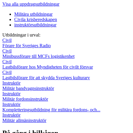
Visa alla uppdragsutbildningar
Militära utbildningar
Civila krisberedskapen
instruktörsutbildningar
Utbildningar i urval:
Civil
Förare för Sveriges Radio
Civil
Minibussförare till MCFs logistikenhet
Civil
Lastbilsförare hos Myndigheten för civilt försvar
Civil
Lastbilsförare för att skydda Sveriges kulturarv
Instruktör
Militär bandvagnsinstruktör
Instruktör
Militär fordonsinstruktör
Instruktör
Kompletteringsutbildning för militära fordons- och...
Instruktör
Militär allmäninstruktör
På gång i bilkåren