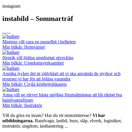
instagram
instabild – Sommarträf
Magnus vill vara en pusselbit i helheten
Min bilkår: Hemvärnet
Henrik vill hjälpa ungdomar utvecklas
Min bilkår: Ungdomsverksamhet
Annika tycker det är självklart att vi ska använda de styrkor och
resurser vi har för att hjälpa varandra
Min bilkår: Civila krisberedskapen
Anna vill ge elever bästa möjliga förutsättningar att bli riktigt bra
bandvagnsförare
Min bilkår: Instruktör
Vill du göra en insats? Har du ett motorintresse?
Vi har
utbildningarna.
Bandvagn, lastbil, buss, släp, elverk, logistiker,
instruktör, ungdom, lasthantering ...