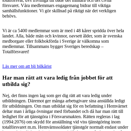
totalförsvar, dvs frivilliga till både det militära och det civila
försvaret. Våra medlemmars engagemang bidrar till viktiga
samhällsfunktioner. Vi gör skillnad på riktigt när det verkligen
behövs.
Vi är ca 5400 medlemmar som är med i 48 kårer spridda över hela
landet. Alla, både män och kvinnor, oavsett ålder, som är svenska
medborgare eller folkbokförda i Sverige är välkomna som
medlemmar. Tillsammans bygger Sveriges beredskap –
Totalförsvaret!
Läs mer om att bli bilkårist
Har man rätt att vara ledig från jobbet för att
utbilda sig?
Nej, det finns ingen lag som ger dig rätt att vara ledig under
utbildningen. Däremot ger många arbetsgivare sina anställda ledigt
för utbildningen. Om man utbildat sig för en befattning i Hemvärnet
deltar man i årliga övningar med förbandet och då har man rätt till
ledighet för att tjänstgöra i Försvarsmakten. Rätten regleras i lag
(1994:2076) om skydd för anställning vid viss tjänstgöring inom
totalförsvaret m.m. Hemvärnssoldater tjänstgör normalt endast under