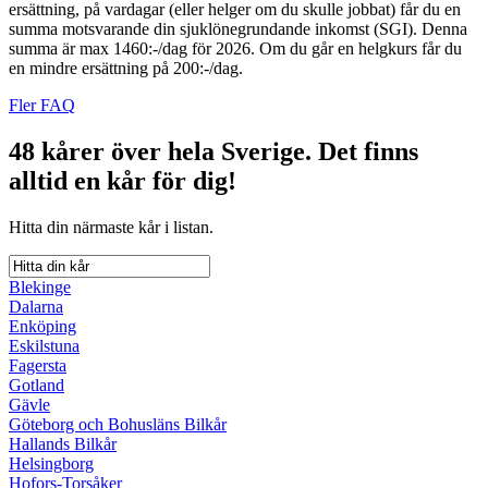
ersättning, på vardagar (eller helger om du skulle jobbat) får du en
summa motsvarande din sjuklönegrundande inkomst (SGI). Denna
summa är max 1460:-/dag för 2026. Om du går en helgkurs får du
en mindre ersättning på 200:-/dag.
Fler FAQ
48 kårer över hela Sverige.
Det finns
alltid en kår för dig!
Hitta din närmaste kår i listan.
Blekinge
Dalarna
Enköping
Eskilstuna
Fagersta
Gotland
Gävle
Göteborg och Bohusläns Bilkår
Hallands Bilkår
Helsingborg
Hofors-Torsåker