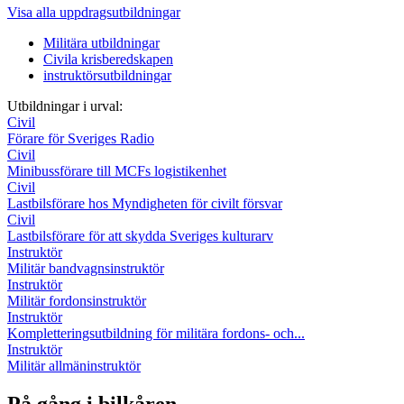
Visa alla uppdragsutbildningar
Militära utbildningar
Civila krisberedskapen
instruktörsutbildningar
Utbildningar i urval:
Civil
Förare för Sveriges Radio
Civil
Minibussförare till MCFs logistikenhet
Civil
Lastbilsförare hos Myndigheten för civilt försvar
Civil
Lastbilsförare för att skydda Sveriges kulturarv
Instruktör
Militär bandvagnsinstruktör
Instruktör
Militär fordonsinstruktör
Instruktör
Kompletteringsutbildning för militära fordons- och...
Instruktör
Militär allmäninstruktör
På gång i bilkåren