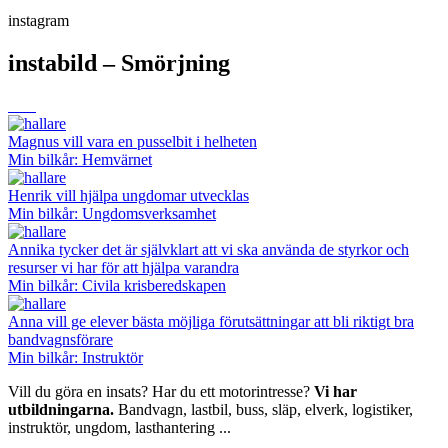
instagram
instabild – Smörjning
Magnus vill vara en pusselbit i helheten
Min bilkår: Hemvärnet
Henrik vill hjälpa ungdomar utvecklas
Min bilkår: Ungdomsverksamhet
Annika tycker det är självklart att vi ska använda de styrkor och
resurser vi har för att hjälpa varandra
Min bilkår: Civila krisberedskapen
Anna vill ge elever bästa möjliga förutsättningar att bli riktigt bra
bandvagnsförare
Min bilkår: Instruktör
Vill du göra en insats? Har du ett motorintresse?
Vi har
utbildningarna.
Bandvagn, lastbil, buss, släp, elverk, logistiker,
instruktör, ungdom, lasthantering ...