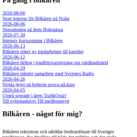
2026-08-06
Stort intresse för Bilkåren på Nolia
2026-08-06
Storsatsning på årets Bokmässa
2026-07-30
Intensiv kurssommar i Bilkåren
2026-06-13
Bilkåren söker ny medarbetare till kansliet
2026-06-12
Bilkåren deltog i totalförsvarsövning om värdlandsstöd
2026-04-29
Bilkåren inleder samarbete med Sveriges Radio
2026-04-26
Nöjda tjejer på helgens prova-på-kurs
2026-04-05
Umeå segrade i årets TrafikQuiz!
Till nyhetsarkivet
Till medlemsnytt
Bilkåren - något för mig?
Bilkåren rekryterar och utbildar fordonsförare till Sveriges