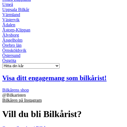
Umeå
Uppsala Bilkår
Värmland
Västervik
Ådalen
Åstorp-Klippan
Älvsborg
Ängelholm
Örebro län
Örnsköldsvik
Östersund
Östgöta
Visa ditt engagemang som bilkårist!
Bilkårens shop
@
Bilkaristen
Bilkåren på Instagram
Vill du bli Bilkårist?