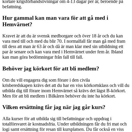
kortare krigsförbandsövningar om 4-13 dagar per år, beroende på
befattning.
Hur gammal kan man vara för att gå med i
Hemvärnet?
Kravet är att du är svensk medborgare och över 18 år och du kan
vara med till och med du blir 70. I normalfall får man gå med fram
till dess att man är 63 år och då är man klar med sin utbildning ett
par år senare och kan vara med i Hemvärnet under fem år. Ibland
kan man göra bedömningar från fall till fall.
Behöver jag körkort för att bli medlem?
Om du vill engagera dig som förare i den civila
krisberedskapen krävs det att du har en viss körkortsklass och vill du
utbilda dig till förare inom Hemvärnet så krävs det lägst B-körkort.
Men för att bli medlem i Bilkåren behöver du inte ha körkort.
Vilken ersättning får jag när jag går kurs?
Alla kurser för att utbilda sig till befattningar och uppdrag i
totalförsvaret är kostnadsfria. Under utbildningen får du fri mat och
logi samt ersättning för resan till kursplatsen. Du får också en viss