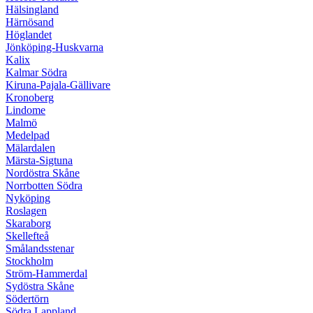
Hälsingland
Härnösand
Höglandet
Jönköping-Huskvarna
Kalix
Kalmar Södra
Kiruna-Pajala-Gällivare
Kronoberg
Lindome
Malmö
Medelpad
Mälardalen
Märsta-Sigtuna
Nordöstra Skåne
Norrbotten Södra
Nyköping
Roslagen
Skaraborg
Skellefteå
Smålandsstenar
Stockholm
Ström-Hammerdal
Sydöstra Skåne
Södertörn
Södra Lappland