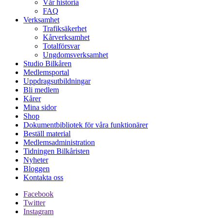
Vår historia
FAQ
Verksamhet
Trafiksäkerhet
Kårverksamhet
Totalförsvar
Ungdomsverksamhet
Studio Bilkåren
Medlemsportal
Uppdragsutbildningar
Bli medlem
Kårer
Mina sidor
Shop
Dokumentbibliotek för våra funktionärer
Beställ material
Medlemsadministration
Tidningen Bilkåristen
Nyheter
Bloggen
Kontakta oss
Facebook
Twitter
Instagram