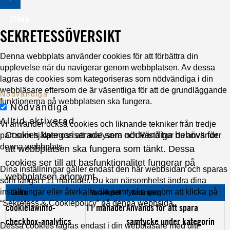
STÄNG
SEKRETESSÖVERSIKT
Denna webbplats använder cookies för att förbättra din
upplevelse när du navigerar genom webbplatsen. Av dessa
lagras de cookies som kategoriseras som nödvändiga i din
webbläsare eftersom de är väsentliga för att de grundläggande
Nödvändiga
funktionerna på webbplatsen ska fungera.
Nödvändiga
Alltid aktiverad
Vi använder också cookies och liknande tekniker från tredje
Cookies kategoriserade som nödvändiga behövs för
part som hjälper oss att analysera och förstå hur du använder
denna webbplats.
att webbplatsen ska fungera som tänkt. Dessa
cookies ser till att basfunktionalitet fungerar på
Dina inställningar gäller endast den här webbsidan och sparas
webbplatsen anonymt.
som längst i 11 månader. Du kan närsomhelst ändra dina
inställningar eller återkalla ditt samtycke genom att klicka på
Cookie
Varaktighet
Beskrivning
“Sekretess & Cookiepolicy” på denna webbsida.
cookielawinfo-
11 månader
Används för att spara
checkbox-analytics
samtycke under kategorin
Dessa cookies lagras endast i din webbläsare med ditt