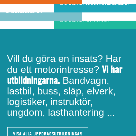
riktigt bra
MIN BILKÅR: UNGDOMSVERKSAMHET
MIN BILKÅR: CIVILA
bandvagnsförare
KRISBEREDSKAPEN
MIN BILKÅR: INSTRUKTÖR
Vill du göra en insats? Har
Vi har
du ett motorintresse?
utbildningarna.
Bandvagn,
lastbil, buss, släp, elverk,
logistiker, instruktör,
ungdom, lasthantering ...
VISA ALLA UPPDRAGSUTBILDNINGAR