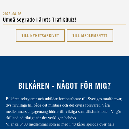
2026-04-05
Umeå segrade i årets TrafikQuiz!
TILL NYHETSARKIVET
TILL MEDLEMSNYTT
BILKÅREN - NÅGOT FÖR MIG?
Bilkåren rekryterar och utbildar fordonsförare till Sveriges totalförsvar,
dvs frivilliga till både det militära och det civila försvaret. Våra
medlemmars engagemang bidrar till viktiga samhällsfunktioner. Vi gör
skillnad på riktigt när det verkligen behövs.
Vi är ca 5400 medlemmar som är med i 48 kårer spridda över hela