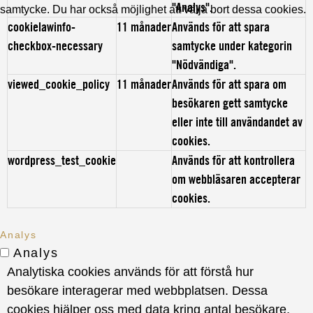
"Analys".
samtycke. Du har också möjlighet att välja bort dessa cookies.
cookielawinfo-
11 månader
Används för att spara
checkbox-necessary
samtycke under kategorin
"Nödvändiga".
viewed_cookie_policy
11 månader
Används för att spara om
besökaren gett samtycke
eller inte till användandet av
cookies.
wordpress_test_cookie
Används för att kontrollera
om webbläsaren accepterar
cookies.
Analys
Analys
Analytiska cookies används för att förstå hur
besökare interagerar med webbplatsen. Dessa
cookies hjälper oss med data kring antal besökare,