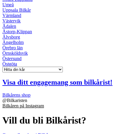
Umeå
Uppsala Bilkår
Värmland
Västervik
Ådalen
Åstorp-Klippan
Älvsborg
Ängelholm
Örebro län
Örnsköldsvik
Östersund
Östgöta
Visa ditt engagemang som bilkårist!
Bilkårens shop
@
Bilkaristen
Bilkåren på Instagram
Vill du bli Bilkårist?