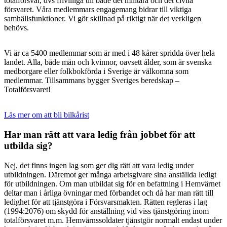
totalförsvar, dvs frivilliga till både det militära och det civila
försvaret. Våra medlemmars engagemang bidrar till viktiga
samhällsfunktioner. Vi gör skillnad på riktigt när det verkligen
behövs.
Vi är ca 5400 medlemmar som är med i 48 kårer spridda över hela
landet. Alla, både män och kvinnor, oavsett ålder, som är svenska
medborgare eller folkbokförda i Sverige är välkomna som
medlemmar. Tillsammans bygger Sveriges beredskap –
Totalförsvaret!
Läs mer om att bli bilkårist
Har man rätt att vara ledig från jobbet för att
utbilda sig?
Nej, det finns ingen lag som ger dig rätt att vara ledig under
utbildningen. Däremot ger många arbetsgivare sina anställda ledigt
för utbildningen. Om man utbildat sig för en befattning i Hemvärnet
deltar man i årliga övningar med förbandet och då har man rätt till
ledighet för att tjänstgöra i Försvarsmakten. Rätten regleras i lag
(1994:2076) om skydd för anställning vid viss tjänstgöring inom
totalförsvaret m.m. Hemvärnssoldater tjänstgör normalt endast under