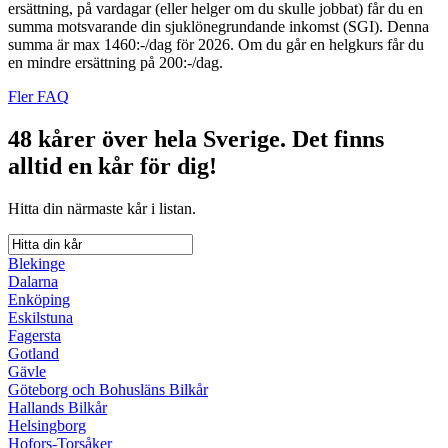
ersättning, på vardagar (eller helger om du skulle jobbat) får du en
summa motsvarande din sjuklönegrundande inkomst (SGI). Denna
summa är max 1460:-/dag för 2026. Om du går en helgkurs får du
en mindre ersättning på 200:-/dag.
Fler FAQ
48 kårer över hela Sverige.
Det finns
alltid en kår för dig!
Hitta din närmaste kår i listan.
Blekinge
Dalarna
Enköping
Eskilstuna
Fagersta
Gotland
Gävle
Göteborg och Bohusläns Bilkår
Hallands Bilkår
Helsingborg
Hofors-Torsåker