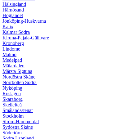
Hälsingland
Härnösand
Höglandet
Jönköping-Huskvarna
Kalix
Kalmar Södra
Kiruna-Pajala-Gällivare
Kronoberg
Lindome
Malmö
Medelpad
Mälardalen
Märsta-Sigtuna
Nordöstra Skåne
Norrbotten Södra
Nyköping
Roslagen
Skaraborg
Skellefteå
Smålandsstenar
Stockholm
Ström-Hammerdal
Sydöstra Skåne
Södertörn
Södra Lappland