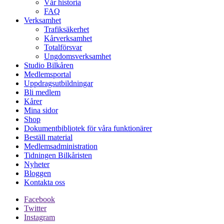
Vår historia
FAQ
Verksamhet
Trafiksäkerhet
Kårverksamhet
Totalförsvar
Ungdomsverksamhet
Studio Bilkåren
Medlemsportal
Uppdragsutbildningar
Bli medlem
Kårer
Mina sidor
Shop
Dokumentbibliotek för våra funktionärer
Beställ material
Medlemsadministration
Tidningen Bilkåristen
Nyheter
Bloggen
Kontakta oss
Facebook
Twitter
Instagram