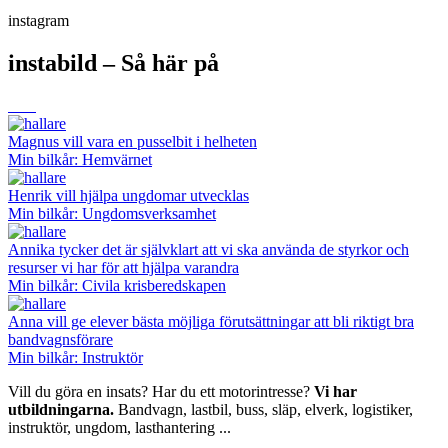
instagram
instabild – Så här på
Magnus vill vara en pusselbit i helheten
Min bilkår: Hemvärnet
Henrik vill hjälpa ungdomar utvecklas
Min bilkår: Ungdomsverksamhet
Annika tycker det är självklart att vi ska använda de styrkor och
resurser vi har för att hjälpa varandra
Min bilkår: Civila krisberedskapen
Anna vill ge elever bästa möjliga förutsättningar att bli riktigt bra
bandvagnsförare
Min bilkår: Instruktör
Vill du göra en insats? Har du ett motorintresse?
Vi har
utbildningarna.
Bandvagn, lastbil, buss, släp, elverk, logistiker,
instruktör, ungdom, lasthantering ...