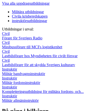
Visa alla uppdragsutbildningar
Militära utbildningar
Civila krisberedskapen
instruktörsutbildningar
Utbildningar i urval:
Civil
Förare för Sveriges Radio
Civil
Minibussförare till MCFs logistikenhet
Civil
Lastbilsförare hos Myndigheten för civilt försvar
Civil
Lastbilsförare för att skydda Sveriges kulturarv
Instruktör
Militär bandvagnsinstruktör
Instruktör
Militär fordonsinstruktör
Instruktör
Kompletteringsutbildning för militära fordons- och...
Instruktör
Militär allmäninstruktör
På gång i bilkåren