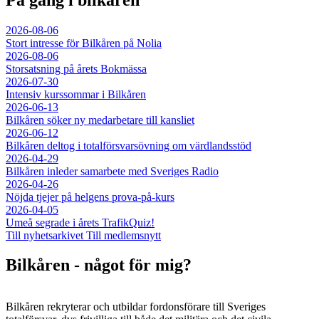
2026-08-06
Stort intresse för Bilkåren på Nolia
2026-08-06
Storsatsning på årets Bokmässa
2026-07-30
Intensiv kurssommar i Bilkåren
2026-06-13
Bilkåren söker ny medarbetare till kansliet
2026-06-12
Bilkåren deltog i totalförsvarsövning om värdlandsstöd
2026-04-29
Bilkåren inleder samarbete med Sveriges Radio
2026-04-26
Nöjda tjejer på helgens prova-på-kurs
2026-04-05
Umeå segrade i årets TrafikQuiz!
Till nyhetsarkivet
Till medlemsnytt
Bilkåren - något för mig?
Bilkåren rekryterar och utbildar fordonsförare till Sveriges