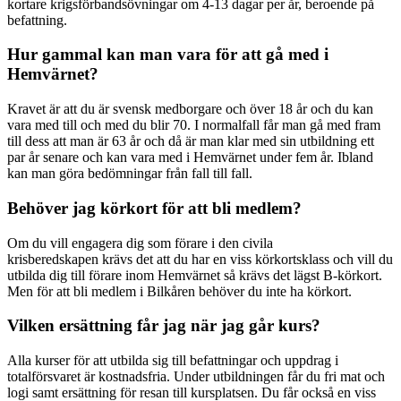
kortare krigsförbandsövningar om 4-13 dagar per år, beroende på
befattning.
Hur gammal kan man vara för att gå med i
Hemvärnet?
Kravet är att du är svensk medborgare och över 18 år och du kan
vara med till och med du blir 70. I normalfall får man gå med fram
till dess att man är 63 år och då är man klar med sin utbildning ett
par år senare och kan vara med i Hemvärnet under fem år. Ibland
kan man göra bedömningar från fall till fall.
Behöver jag körkort för att bli medlem?
Om du vill engagera dig som förare i den civila
krisberedskapen krävs det att du har en viss körkortsklass och vill du
utbilda dig till förare inom Hemvärnet så krävs det lägst B-körkort.
Men för att bli medlem i Bilkåren behöver du inte ha körkort.
Vilken ersättning får jag när jag går kurs?
Alla kurser för att utbilda sig till befattningar och uppdrag i
totalförsvaret är kostnadsfria. Under utbildningen får du fri mat och
logi samt ersättning för resan till kursplatsen. Du får också en viss