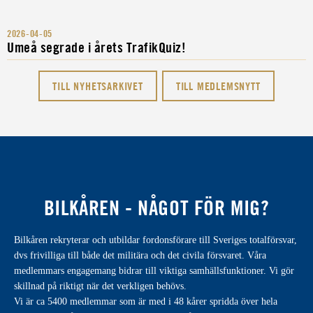
2026-04-05
Umeå segrade i årets TrafikQuiz!
TILL NYHETSARKIVET
TILL MEDLEMSNYTT
BILKÅREN - NÅGOT FÖR MIG?
Bilkåren rekryterar och utbildar fordonsförare till Sveriges totalförsvar,
dvs frivilliga till både det militära och det civila försvaret. Våra
medlemmars engagemang bidrar till viktiga samhällsfunktioner. Vi gör
skillnad på riktigt när det verkligen behövs.
Vi är ca 5400 medlemmar som är med i 48 kårer spridda över hela