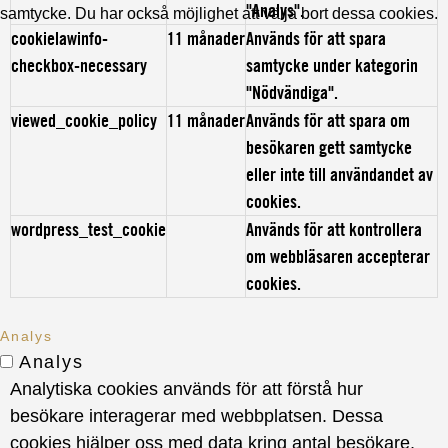
"Analys".
samtycke. Du har också möjlighet att välja bort dessa cookies.
cookielawinfo-
11 månader
Används för att spara
checkbox-necessary
samtycke under kategorin
"Nödvändiga".
viewed_cookie_policy
11 månader
Används för att spara om
besökaren gett samtycke
eller inte till användandet av
cookies.
wordpress_test_cookie
Används för att kontrollera
om webbläsaren accepterar
cookies.
Analys
Analys
Analytiska cookies används för att förstå hur
besökare interagerar med webbplatsen. Dessa
cookies hjälper oss med data kring antal besökare,