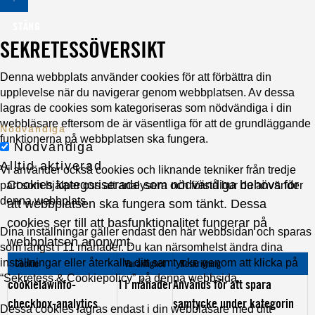
STÄNG
SEKRETESSÖVERSIKT
Denna webbplats använder cookies för att förbättra din
upplevelse när du navigerar genom webbplatsen. Av dessa
lagras de cookies som kategoriseras som nödvändiga i din
webbläsare eftersom de är väsentliga för att de grundläggande
Nödvändiga
funktionerna på webbplatsen ska fungera.
Nödvändiga
Alltid aktiverad
Vi använder också cookies och liknande tekniker från tredje
Cookies kategoriserade som nödvändiga behövs för
part som hjälper oss att analysera och förstå hur du använder
denna webbplats.
att webbplatsen ska fungera som tänkt. Dessa
cookies ser till att basfunktionalitet fungerar på
Dina inställningar gäller endast den här webbsidan och sparas
webbplatsen anonymt.
som längst i 11 månader. Du kan närsomhelst ändra dina
inställningar eller återkalla ditt samtycke genom att klicka på
Cookie
Varaktighet
Beskrivning
“Sekretess & Cookiepolicy” på denna webbsida.
cookielawinfo-
11 månader
Används för att spara
checkbox-analytics
samtycke under kategorin
Dessa cookies lagras endast i din webbläsare med ditt