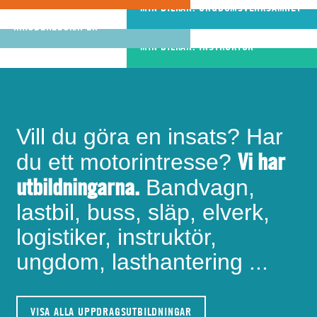
riktigt bra
MIN BILKÅR: UNGDOMSVERKSAMHET
MIN BILKÅR: CIVILA
bandvagnsförare
KRISBEREDSKAPEN
MIN BILKÅR: INSTRUKTÖR
Vill du göra en insats? Har
Vi har
du ett motorintresse?
utbildningarna.
Bandvagn,
lastbil, buss, släp, elverk,
logistiker, instruktör,
ungdom, lasthantering ...
VISA ALLA UPPDRAGSUTBILDNINGAR