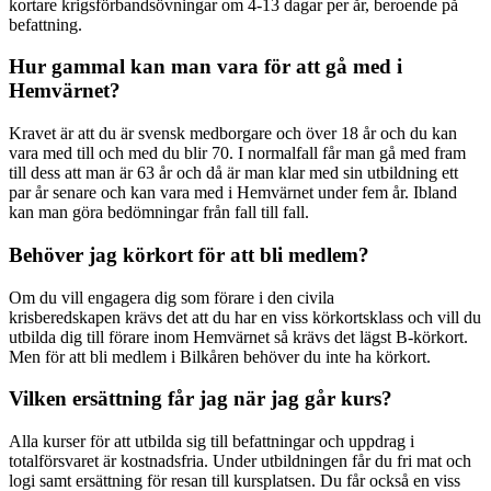
kortare krigsförbandsövningar om 4-13 dagar per år, beroende på
befattning.
Hur gammal kan man vara för att gå med i
Hemvärnet?
Kravet är att du är svensk medborgare och över 18 år och du kan
vara med till och med du blir 70. I normalfall får man gå med fram
till dess att man är 63 år och då är man klar med sin utbildning ett
par år senare och kan vara med i Hemvärnet under fem år. Ibland
kan man göra bedömningar från fall till fall.
Behöver jag körkort för att bli medlem?
Om du vill engagera dig som förare i den civila
krisberedskapen krävs det att du har en viss körkortsklass och vill du
utbilda dig till förare inom Hemvärnet så krävs det lägst B-körkort.
Men för att bli medlem i Bilkåren behöver du inte ha körkort.
Vilken ersättning får jag när jag går kurs?
Alla kurser för att utbilda sig till befattningar och uppdrag i
totalförsvaret är kostnadsfria. Under utbildningen får du fri mat och
logi samt ersättning för resan till kursplatsen. Du får också en viss