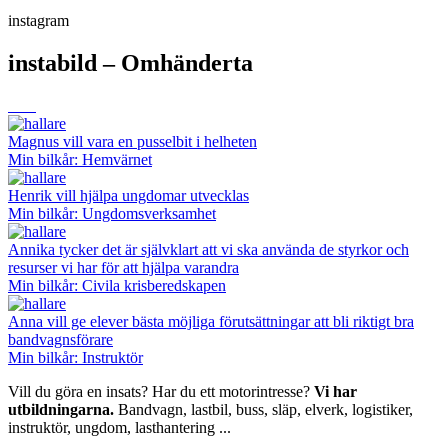
instagram
instabild – Omhänderta
Magnus vill vara en pusselbit i helheten
Min bilkår: Hemvärnet
Henrik vill hjälpa ungdomar utvecklas
Min bilkår: Ungdomsverksamhet
Annika tycker det är självklart att vi ska använda de styrkor och
resurser vi har för att hjälpa varandra
Min bilkår: Civila krisberedskapen
Anna vill ge elever bästa möjliga förutsättningar att bli riktigt bra
bandvagnsförare
Min bilkår: Instruktör
Vill du göra en insats? Har du ett motorintresse?
Vi har
utbildningarna.
Bandvagn, lastbil, buss, släp, elverk, logistiker,
instruktör, ungdom, lasthantering ...