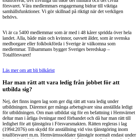
totalförsvar, dvs frivilliga till både det militära och det civila
försvaret. Våra medlemmars engagemang bidrar till viktiga
samhällsfunktioner. Vi gör skillnad på riktigt när det verkligen
behövs.
Vi är ca 5400 medlemmar som är med i 48 kårer spridda över hela
landet. Alla, både män och kvinnor, oavsett ålder, som är svenska
medborgare eller folkbokförda i Sverige är välkomna som
medlemmar. Tillsammans bygger Sveriges beredskap –
Totalförsvaret!
Läs mer om att bli bilkårist
Har man rätt att vara ledig från jobbet för att
utbilda sig?
Nej, det finns ingen lag som ger dig rätt att vara ledig under
utbildningen. Däremot ger många arbetsgivare sina anställda ledigt
för utbildningen. Om man utbildat sig för en befattning i Hemvärnet
deltar man i årliga övningar med förbandet och då har man rätt till
ledighet för att tjänstgöra i Försvarsmakten. Rätten regleras i lag
(1994:2076) om skydd för anställning vid viss tjänstgöring inom
totalförsvaret m.m. Hemvärnssoldater tjänstgör normalt endast under