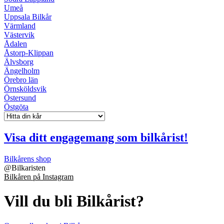
Umeå
Uppsala Bilkår
Värmland
Västervik
Ådalen
Åstorp-Klippan
Älvsborg
Ängelholm
Örebro län
Örnsköldsvik
Östersund
Östgöta
Visa ditt engagemang som bilkårist!
Bilkårens shop
@
Bilkaristen
Bilkåren på Instagram
Vill du bli Bilkårist?