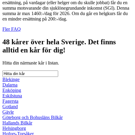
ersättning, på vardagar (eller helger om du skulle jobbat) får du en
summa motsvarande din sjuklönegrundande inkomst (SGI). Denna
summa är max 1460:-/dag för 2026. Om du går en helgkurs får du
en mindre ersättning på 200:-/dag.
Fler FAQ
48 kårer över hela Sverige.
Det finns
alltid en kår för dig!
Hitta din närmaste kår i listan.
Blekinge
Dalarna
Enköping
Eskilstuna
Fagersta
Gotland
Gävle
Göteborg och Bohusläns Bilkår
Hallands Bilkår
Helsingborg
Hofors-Torsåker