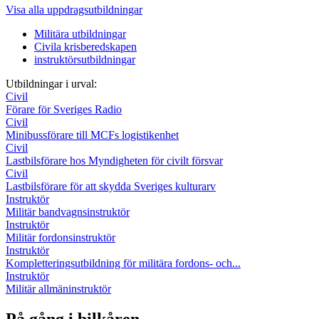
Visa alla uppdragsutbildningar
Militära utbildningar
Civila krisberedskapen
instruktörsutbildningar
Utbildningar i urval:
Civil
Förare för Sveriges Radio
Civil
Minibussförare till MCFs logistikenhet
Civil
Lastbilsförare hos Myndigheten för civilt försvar
Civil
Lastbilsförare för att skydda Sveriges kulturarv
Instruktör
Militär bandvagnsinstruktör
Instruktör
Militär fordonsinstruktör
Instruktör
Kompletteringsutbildning för militära fordons- och...
Instruktör
Militär allmäninstruktör
På gång i bilkåren