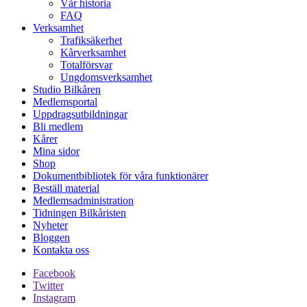
Vår historia
FAQ
Verksamhet
Trafiksäkerhet
Kårverksamhet
Totalförsvar
Ungdomsverksamhet
Studio Bilkåren
Medlemsportal
Uppdragsutbildningar
Bli medlem
Kårer
Mina sidor
Shop
Dokumentbibliotek för våra funktionärer
Beställ material
Medlemsadministration
Tidningen Bilkåristen
Nyheter
Bloggen
Kontakta oss
Facebook
Twitter
Instagram