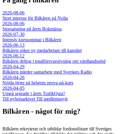
2026-08-06
Stort intresse för Bilkåren på Nolia
2026-08-06
Storsatsning på årets Bokmässa
2026-07-30
Intensiv kurssommar i Bilkåren
2026-06-13
Bilkåren söker ny medarbetare till kansliet
2026-06-12
Bilkåren deltog i totalförsvarsövning om värdlandsstöd
2026-04-29
Bilkåren inleder samarbete med Sveriges Radio
2026-04-26
Nöjda tjejer på helgens prova-på-kurs
2026-04-05
Umeå segrade i årets TrafikQuiz!
Till nyhetsarkivet
Till medlemsnytt
Bilkåren - något för mig?
Bilkåren rekryterar och utbildar fordonsförare till Sveriges