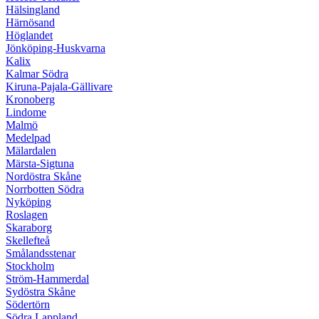
Hälsingland
Härnösand
Höglandet
Jönköping-Huskvarna
Kalix
Kalmar Södra
Kiruna-Pajala-Gällivare
Kronoberg
Lindome
Malmö
Medelpad
Mälardalen
Märsta-Sigtuna
Nordöstra Skåne
Norrbotten Södra
Nyköping
Roslagen
Skaraborg
Skellefteå
Smålandsstenar
Stockholm
Ström-Hammerdal
Sydöstra Skåne
Södertörn
Södra Lappland