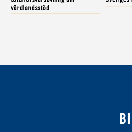
värdlandsstöd
BI