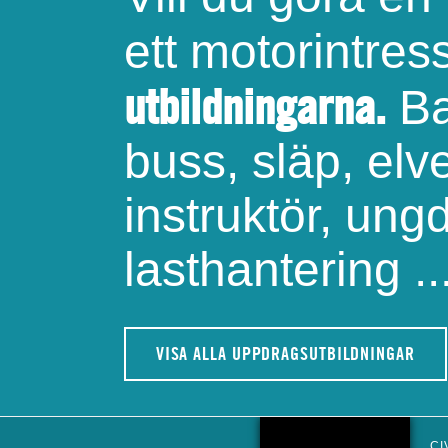
ett motorintre
utbildningarna.
Ba
buss, släp, elve
instruktör, ung
lasthantering ..
VISA ALLA UPPDRAGSUTBILDNINGAR
CI