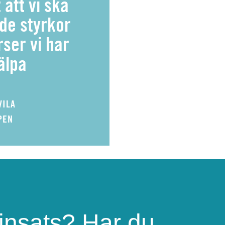
 att vi ska
de styrkor
ser vi har
jälpa
VILA
PEN
 insats? Har du