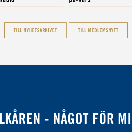
TILL NYHETSARKIVET
TILL MEDLEMSNYTT
LKÅREN - NÅGOT FÖR M