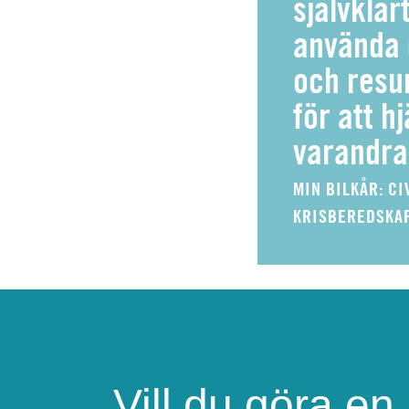
självklart
använda 
och resur
för att h
varandra
MIN BILKÅR: CI
KRISBEREDSKA
Vill du göra en