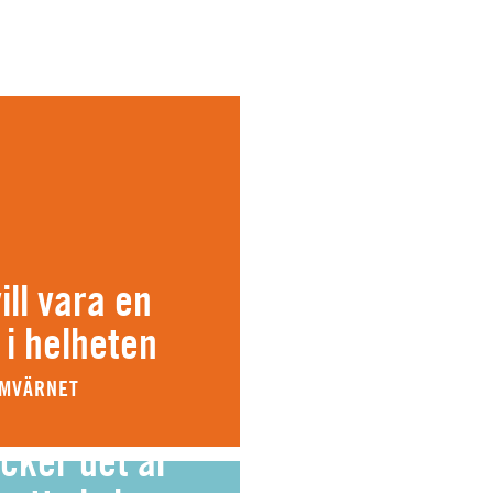
ll vara en
 i helheten
EMVÄRNET
cker det är