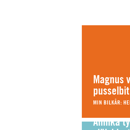
Magnus vi
pusselbit
MIN BILKÅR: H
Annika ty