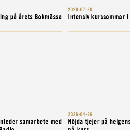
2026-07-30
NG
ning på årets Bokmässa
Intensiv kurssommar i
H...
R
2026-04-26
 inleder samarbete med
Nöjda tjejer på helgen
 Radio
på-kurs