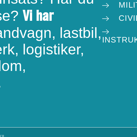
MILI
Vi har
sse?
CIV
ndvagn, lastbil,
INSTRU
rk, logistiker,
dom,
.
VIL