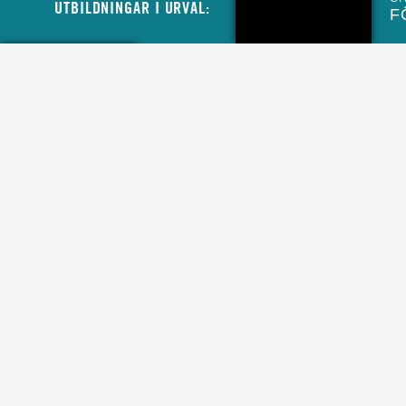
UTBILDNINGAR I URVAL:
F
CIVIL
MINIBUSSFÖRARE TILL MCF
LOGISTIKENHET
CIVIL
LASTBILSFÖRARE HOS
MYNDIGHETEN FÖR CIVILT
FÖRSVAR
CIVIL
LASTBILSFÖRARE FÖR ATT
SKYDDA SVERIGES KULTUR
INSTRUKTÖR
MILITÄR BANDVAGNSINSTR
INSTRUKTÖR
MILITÄR FORDONSINSTRUK