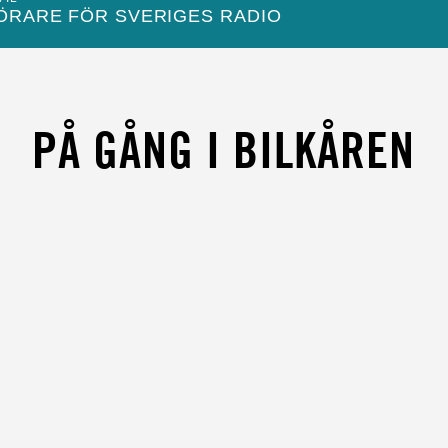
ÖRARE FÖR SVERIGES RADIO
S
PÅ GÅNG I BILKÅREN
ARV
UKTÖR
TÖR