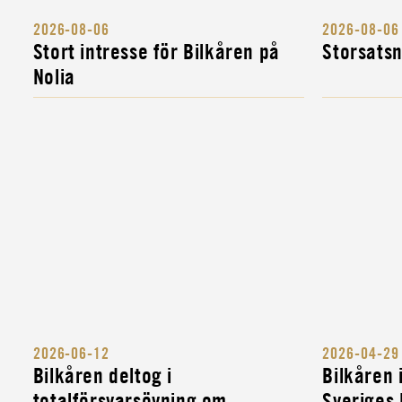
INSTRUKTÖR
2026-08-06
2026-08-06
KOMPLETTERINGSUTBILDNI
Stort intresse för Bilkåren på
Storsats
FÖR MILITÄRA FORDONS- OC
Nolia
INSTRUKTÖR
MILITÄR ALLMÄNINSTRUKTÖ
2026-06-12
2026-04-29
Bilkåren deltog i
Bilkåren
totalförsvarsövning om
Sveriges