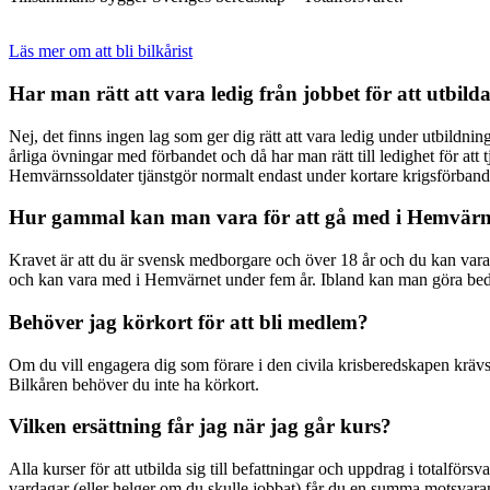
Läs mer om att bli bilkårist
Har man rätt att vara ledig från jobbet för att utbilda
Nej, det finns ingen lag som ger dig rätt att vara ledig under utbildn
årliga övningar med förbandet och då har man rätt till ledighet för att
Hemvärnssoldater tjänstgör normalt endast under kortare krigsförband
Hur gammal kan man vara för att gå med i Hemvärn
Kravet är att du är svensk medborgare och över 18 år och du kan vara m
och kan vara med i Hemvärnet under fem år. Ibland kan man göra bedömn
Behöver jag körkort för att bli medlem?
Om du vill engagera dig som förare i den civila krisberedskapen krävs d
Bilkåren behöver du inte ha körkort.
Vilken ersättning får jag när jag går kurs?
Alla kurser för att utbilda sig till befattningar och uppdrag i totalförs
vardagar (eller helger om du skulle jobbat) får du en summa motsva