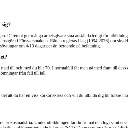
 sig?
ingen. Däremot ger många arbetsgivare sina anställda ledigt för utbildni
 tjänstgöra i Försvarsmakten. Rätten regleras i lag (1994:2076) om skydd 
sövningar om 4-13 dagar per år, beroende på befattning.
et?
ed till och med du blir 70. I normalfall får man gå med fram till dess a
ingar från fall till fall.
et att du har en viss körkortsklass och vill du utbilda dig till förare 
varet är kostnadsfria. Under utbildningen får du fri mat och logi samt ersä
rande din sjuklönegrundande inkomst (SGI). Denna summa är max 1460:-