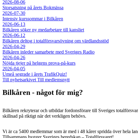
2026-08-06
Storsatsning på årets Bokmässa
2026-07-30
Intensiv kurssommar i Bilkåren
2026-06-13
Bilkåren söker ny medarbetare till kansliet
2026-06-12
Bilkåren deltog i totalförsvarsövning om värdlandsstöd
2026-04-29
Bilkåren inleder samarbete med Sveriges Radio
2026-04-26
Nöjda tjejer på helgens prova-på-kurs
2026-04-05
Umeå segrade i årets TrafikQuiz!
Till nyhetsarkivet
Till medlemsnytt
Bilkåren - något för mig?
Bilkåren rekryterar och utbildar fordonsförare till Sveriges totalförsva
skillnad på riktigt när det verkligen behövs.
Vi är ca 5400 medlemmar som är med i 48 kårer spridda över hela lan
Tillsammans bygger Sveriges beredskap – Totalförsvaret!