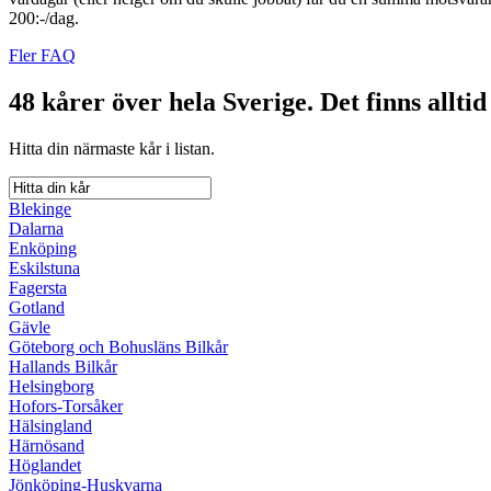
200:-/dag.
Fler FAQ
48 kårer över hela Sverige.
Det finns alltid
Hitta din närmaste kår i listan.
Blekinge
Dalarna
Enköping
Eskilstuna
Fagersta
Gotland
Gävle
Göteborg och Bohusläns Bilkår
Hallands Bilkår
Helsingborg
Hofors-Torsåker
Hälsingland
Härnösand
Höglandet
Jönköping-Huskvarna