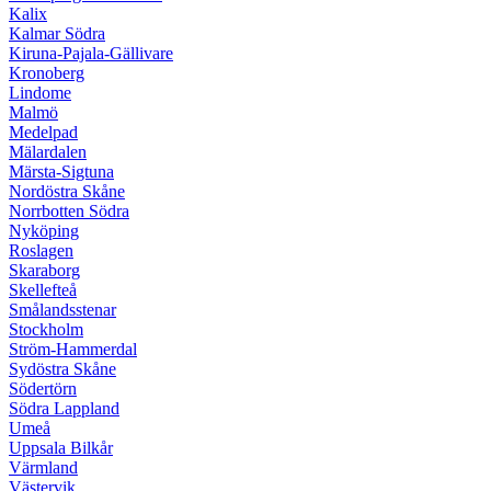
Kalix
Kalmar Södra
Kiruna-Pajala-Gällivare
Kronoberg
Lindome
Malmö
Medelpad
Mälardalen
Märsta-Sigtuna
Nordöstra Skåne
Norrbotten Södra
Nyköping
Roslagen
Skaraborg
Skellefteå
Smålandsstenar
Stockholm
Ström-Hammerdal
Sydöstra Skåne
Södertörn
Södra Lappland
Umeå
Uppsala Bilkår
Värmland
Västervik