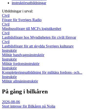
instruktörsutbildningar
Utbildningar i urval:
Civil
Förare för Sveriges Radio
Civil
Minibussförare till MCFs logistikenhet
Civil
Lastbilsförare hos Myndigheten för civilt försvar
Civil
Lastbilsförare för att skydda Sveriges kulturarv
Instruktör
Militär bandvagnsinstruktör
Instruktör
Militär fordonsinstruktör
Instruktör
Kompletteringsutbildning för militära fordons- och...
Instruktör
Militär allmäninstruktör
På gång i bilkåren
2026-08-06
Stort intresse för Bilkåren på Nolia