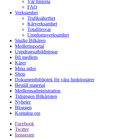
Vår historia
FAQ
Verksamhet
Trafiksäkerhet
Kårverksamhet
Totalförsvar
Ungdomsverksamhet
Studio Bilkåren
Medlemsportal
Uppdragsutbildningar
Bli medlem
Kårer
Mina sidor
Shop
Dokumentbibliotek för våra funktionärer
Beställ material
Medlemsadministration
Tidningen Bilkåristen
Nyheter
Bloggen
Kontakta oss
Facebook
Twitter
Instagram