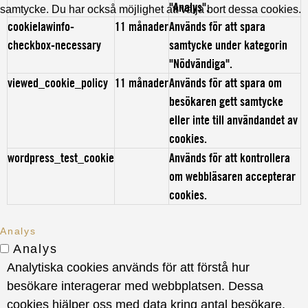
"Analys".
samtycke. Du har också möjlighet att välja bort dessa cookies.
cookielawinfo-
11 månader
Används för att spara
checkbox-necessary
samtycke under kategorin
"Nödvändiga".
viewed_cookie_policy
11 månader
Används för att spara om
besökaren gett samtycke
eller inte till användandet av
cookies.
wordpress_test_cookie
Används för att kontrollera
om webbläsaren accepterar
cookies.
Analys
Analys
Analytiska cookies används för att förstå hur
besökare interagerar med webbplatsen. Dessa
cookies hjälper oss med data kring antal besökare,