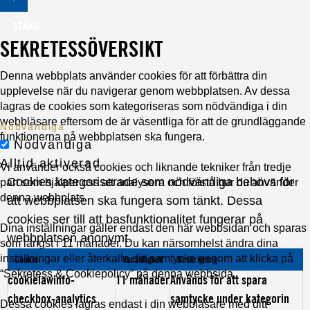
STÄNG
SEKRETESSÖVERSIKT
Denna webbplats använder cookies för att förbättra din
upplevelse när du navigerar genom webbplatsen. Av dessa
lagras de cookies som kategoriseras som nödvändiga i din
webbläsare eftersom de är väsentliga för att de grundläggande
Nödvändiga
funktionerna på webbplatsen ska fungera.
Nödvändiga
Alltid aktiverad
Vi använder också cookies och liknande tekniker från tredje
Cookies kategoriserade som nödvändiga behövs för
part som hjälper oss att analysera och förstå hur du använder
denna webbplats.
att webbplatsen ska fungera som tänkt. Dessa
cookies ser till att basfunktionalitet fungerar på
Dina inställningar gäller endast den här webbsidan och sparas
webbplatsen anonymt.
som längst i 11 månader. Du kan närsomhelst ändra dina
inställningar eller återkalla ditt samtycke genom att klicka på
Cookie
Varaktighet
Beskrivning
“Sekretess & Cookiepolicy” på denna webbsida.
cookielawinfo-
11 månader
Används för att spara
checkbox-analytics
samtycke under kategorin
Dessa cookies lagras endast i din webbläsare med ditt