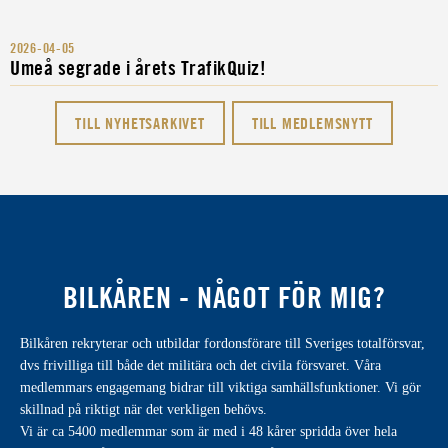
2026-04-05
Umeå segrade i årets TrafikQuiz!
TILL NYHETSARKIVET
TILL MEDLEMSNYTT
BILKÅREN - NÅGOT FÖR MIG?
Bilkåren rekryterar och utbildar fordonsförare till Sveriges totalförsvar,
dvs frivilliga till både det militära och det civila försvaret. Våra
medlemmars engagemang bidrar till viktiga samhällsfunktioner. Vi gör
skillnad på riktigt när det verkligen behövs.
Vi är ca 5400 medlemmar som är med i 48 kårer spridda över hela