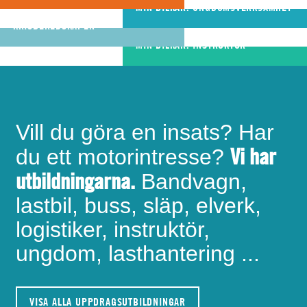
riktigt bra
MIN BILKÅR: UNGDOMSVERKSAMHET
MIN BILKÅR: CIVILA
bandvagnsförare
KRISBEREDSKAPEN
MIN BILKÅR: INSTRUKTÖR
Vill du göra en insats? Har
Vi har
du ett motorintresse?
utbildningarna.
Bandvagn,
lastbil, buss, släp, elverk,
logistiker, instruktör,
ungdom, lasthantering ...
VISA ALLA UPPDRAGSUTBILDNINGAR