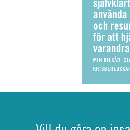
självklart
använda 
och resur
för att h
varandra
MIN BILKÅR: CI
KRISBEREDSKA
Vill du göra en ins