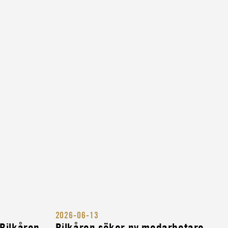
2026-06-13
 Bilkåren
Bilkåren söker ny medarbetare