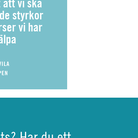
 att vi ska
de styrkor
ser vi har
jälpa
VILA
PEN
ats? Har du ett