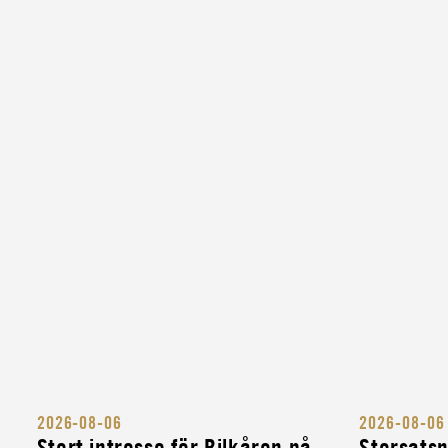
CIVIL
MINIBUSSFÖRARE TILL MCFS LOGISTIK
CIVIL
LASTBILSFÖRARE HOS MYNDIGHETEN F
CIVILT FÖRSVAR
CIVIL
LASTBILSFÖRARE FÖR ATT SKYDDA SVE
KULTURARV
INSTRUKTÖR
MILITÄR BANDVAGNSINSTRUKTÖR
INSTRUKTÖR
MILITÄR FORDONSINSTRUKTÖR
INSTRUKTÖR
2026-08-06
2026-08-06
KOMPLETTERINGSUTBILDNING FÖR MIL
Stort intresse för Bilkåren på
Storsats