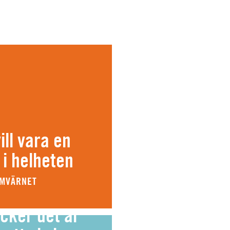
ll vara en
 i helheten
EMVÄRNET
cker det är