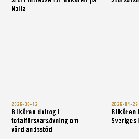
FORDONS- OCH...
Nolia
INSTRUKTÖR
MILITÄR ALLMÄNINSTRUKTÖR
2026-06-12
2026-04-29
Bilkåren deltog i
Bilkåren
totalförsvarsövning om
Sveriges
värdlandsstöd