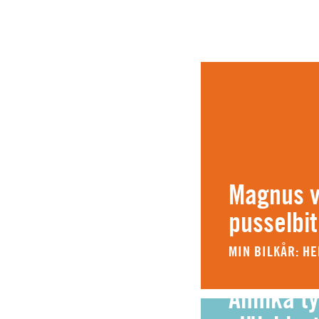
Magnus vi
pusselbit
MIN BILKÅR: H
Annika ty