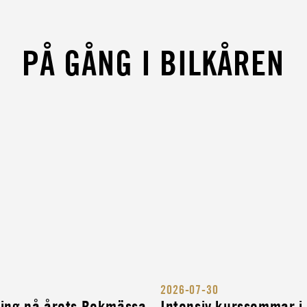
ENHET
PÅ GÅNG I BILKÅREN
ÖR
RIGES
2026-07-30
ITÄRA
ning på årets Bokmässa
Intensiv kurssommar i