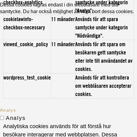
checkbox-analytics
samtycke under kategorin
Dessa cookies lagras endast i din webbläsare med ditt
"Analys".
samtycke. Du har också möjlighet att välja bort dessa cookies.
cookielawinfo-
11 månader
Används för att spara
checkbox-necessary
samtycke under kategorin
"Nödvändiga".
viewed_cookie_policy
11 månader
Används för att spara om
besökaren gett samtycke
eller inte till användandet av
cookies.
wordpress_test_cookie
Används för att kontrollera
om webbläsaren accepterar
cookies.
Analys
Analys
Analytiska cookies används för att förstå hur
besökare interagerar med webbplatsen. Dessa