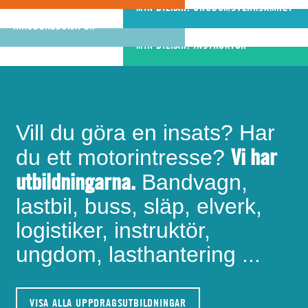
riktigt bra
MIN BILKÅR: UNGDOMSVERKSAMHET
MIN BILKÅR: CIVILA
bandvagnsförare
KRISBEREDSKAPEN
MIN BILKÅR: INSTRUKTÖR
Vill du göra en insats? Har
Vi har
du ett motorintresse?
utbildningarna.
Bandvagn,
lastbil, buss, släp, elverk,
logistiker, instruktör,
ungdom, lasthantering ...
VISA ALLA UPPDRAGSUTBILDNINGAR