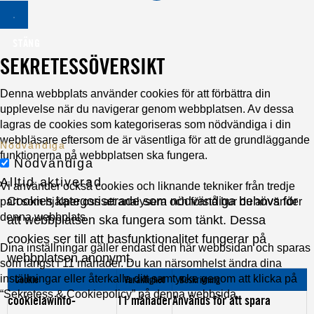
STÄNG
SEKRETESSÖVERSIKT
Denna webbplats använder cookies för att förbättra din
upplevelse när du navigerar genom webbplatsen. Av dessa
lagras de cookies som kategoriseras som nödvändiga i din
webbläsare eftersom de är väsentliga för att de grundläggande
Nödvändiga
funktionerna på webbplatsen ska fungera.
Nödvändiga
Alltid aktiverad
Vi använder också cookies och liknande tekniker från tredje
Cookies kategoriserade som nödvändiga behövs för
part som hjälper oss att analysera och förstå hur du använder
denna webbplats.
att webbplatsen ska fungera som tänkt. Dessa
cookies ser till att basfunktionalitet fungerar på
Dina inställningar gäller endast den här webbsidan och sparas
webbplatsen anonymt.
som längst i 11 månader. Du kan närsomhelst ändra dina
inställningar eller återkalla ditt samtycke genom att klicka på
Cookie
Varaktighet
Beskrivning
“Sekretess & Cookiepolicy” på denna webbsida.
cookielawinfo-
11 månader
Används för att spara