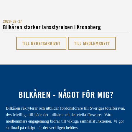
2026-02-27
Bilkåren stärker länsstyrelsen i Kronoberg
TILL NYHETSARKIVET
TILL MEDLEMSNYTT
BILKÅREN - NÅGOT FÖR MIG?
Bilkåren rekryterar och utbildar fordonsförare till Sveriges totalförsvar,
dvs frivilliga till både det militära och det civila försvaret. Våra
medlemmars engagemang bidrar till viktiga samhällsfunktioner. Vi gör
skillnad på riktigt när det verkligen behövs.