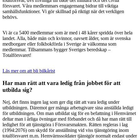
totalförsvar, dvs frivilliga till både det militära och det civila
försvaret. Våra medlemmars engagemang bidrar till viktiga
samhällsfunktioner. Vi gör skillnad på riktigt när det verkligen
behövs.
Vi är ca 5400 medlemmar som är med i 48 kårer spridda över hela
landet. Alla, både män och kvinnor, oavsett ålder, som är svenska
medborgare eller folkbokförda i Sverige är välkomna som
medlemmar. Tillsammans bygger Sveriges beredskap –
Totalförsvaret!
Läs mer om att bli bilkårist
Har man rätt att vara ledig från jobbet för att
utbilda sig?
Nej, det finns ingen lag som ger dig rätt att vara ledig under
utbildningen. Däremot ger många arbetsgivare sina anställda ledigt
för utbildningen. Om man utbildat sig för en befattning i Hemvärnet
deltar man i årliga övningar med förbandet och då har man rätt till
ledighet för att tjänstgöra i Försvarsmakten. Rätten regleras i lag
(1994:2076) om skydd för anställning vid viss tjänstgöring inom
totalförsvaret m.m. Hemvärnssoldater tjänstgör normalt endast under