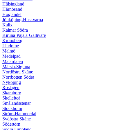
Hälsingland
Härnösand
Höglandet
Jönköping-Huskvarna
Kalix
Kalmar Södra
Kiruna-Pajala-Gällivare
Kronoberg
Lindome
Malmö
Medelpad
Mälardalen
Märsta-Sigtuna
Nordöstra Skåne
Norrbotten Södra
Nyköping
Roslagen
Skaraborg
Skellefteå
Smålandsstenar
Stockholm
Ström-Hammerdal
Sydöstra Skåne
Södertörn
Södra Lappland