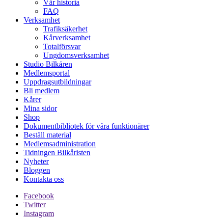
Vår historia
FAQ
Verksamhet
Trafiksäkerhet
Kårverksamhet
Totalförsvar
Ungdomsverksamhet
Studio Bilkåren
Medlemsportal
Uppdragsutbildningar
Bli medlem
Kårer
Mina sidor
Shop
Dokumentbibliotek för våra funktionärer
Beställ material
Medlemsadministration
Tidningen Bilkåristen
Nyheter
Bloggen
Kontakta oss
Facebook
Twitter
Instagram