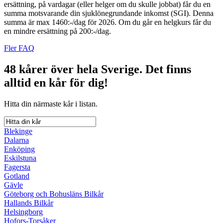
ersättning, på vardagar (eller helger om du skulle jobbat) får du en
summa motsvarande din sjuklönegrundande inkomst (SGI). Denna
summa är max 1460:-/dag för 2026. Om du går en helgkurs får du
en mindre ersättning på 200:-/dag.
Fler FAQ
48 kårer över hela Sverige.
Det finns
alltid en kår för dig!
Hitta din närmaste kår i listan.
Blekinge
Dalarna
Enköping
Eskilstuna
Fagersta
Gotland
Gävle
Göteborg och Bohusläns Bilkår
Hallands Bilkår
Helsingborg
Hofors-Torsåker