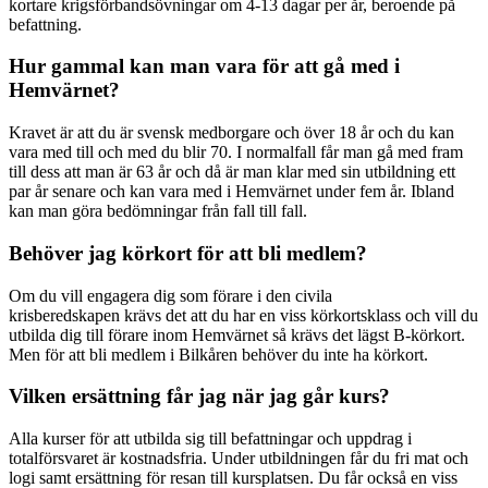
kortare krigsförbandsövningar om 4-13 dagar per år, beroende på
befattning.
Hur gammal kan man vara för att gå med i
Hemvärnet?
Kravet är att du är svensk medborgare och över 18 år och du kan
vara med till och med du blir 70. I normalfall får man gå med fram
till dess att man är 63 år och då är man klar med sin utbildning ett
par år senare och kan vara med i Hemvärnet under fem år. Ibland
kan man göra bedömningar från fall till fall.
Behöver jag körkort för att bli medlem?
Om du vill engagera dig som förare i den civila
krisberedskapen krävs det att du har en viss körkortsklass och vill du
utbilda dig till förare inom Hemvärnet så krävs det lägst B-körkort.
Men för att bli medlem i Bilkåren behöver du inte ha körkort.
Vilken ersättning får jag när jag går kurs?
Alla kurser för att utbilda sig till befattningar och uppdrag i
totalförsvaret är kostnadsfria. Under utbildningen får du fri mat och
logi samt ersättning för resan till kursplatsen. Du får också en viss