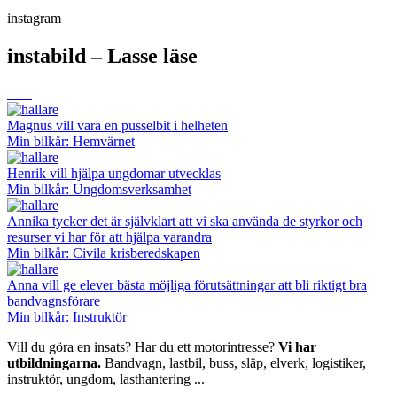
instagram
instabild – Lasse läse
Magnus vill vara en pusselbit i helheten
Min bilkår: Hemvärnet
Henrik vill hjälpa ungdomar utvecklas
Min bilkår: Ungdomsverksamhet
Annika tycker det är självklart att vi ska använda de styrkor och
resurser vi har för att hjälpa varandra
Min bilkår: Civila krisberedskapen
Anna vill ge elever bästa möjliga förutsättningar att bli riktigt bra
bandvagnsförare
Min bilkår: Instruktör
Vill du göra en insats? Har du ett motorintresse?
Vi har
utbildningarna.
Bandvagn, lastbil, buss, släp, elverk, logistiker,
instruktör, ungdom, lasthantering ...