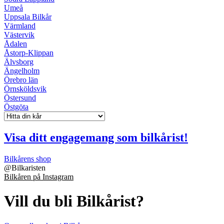
Umeå
Uppsala Bilkår
Värmland
Västervik
Ådalen
Åstorp-Klippan
Älvsborg
Ängelholm
Örebro län
Örnsköldsvik
Östersund
Östgöta
Visa ditt engagemang som bilkårist!
Bilkårens shop
@
Bilkaristen
Bilkåren på Instagram
Vill du bli Bilkårist?