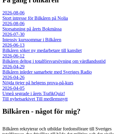
2026-08-06
Stort intresse för Bilkåren på Nolia
2026-08-06
Storsatsning på årets Bokmässa
2026-07-30
Intensiv kurssommar i Bilkåren
2026-06-13
Bilkåren söker ny medarbetare till kansliet
2026-06-12
Bilkåren deltog i totalförsvarsövning om värdlandsstöd
2026-04-29
Bilkåren inleder samarbete med Sveriges Radio
2026-04-26
Nöjda tjejer på helgens prova-på-kurs
2026-04-05
Umeå segrade i årets TrafikQuiz!
Till nyhetsarkivet
Till medlemsnytt
Bilkåren - något för mig?
Bilkåren rekryterar och utbildar fordonsförare till Sveriges