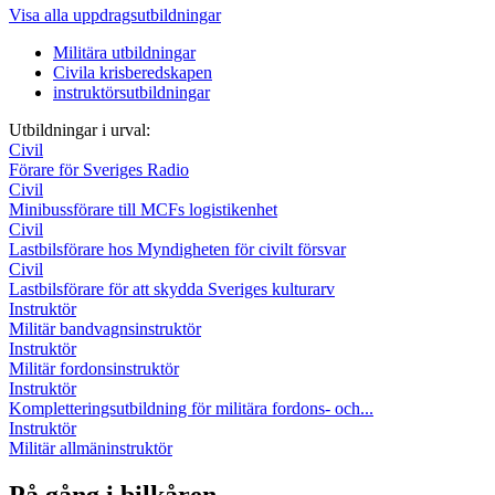
Visa alla uppdragsutbildningar
Militära utbildningar
Civila krisberedskapen
instruktörsutbildningar
Utbildningar i urval:
Civil
Förare för Sveriges Radio
Civil
Minibussförare till MCFs logistikenhet
Civil
Lastbilsförare hos Myndigheten för civilt försvar
Civil
Lastbilsförare för att skydda Sveriges kulturarv
Instruktör
Militär bandvagnsinstruktör
Instruktör
Militär fordonsinstruktör
Instruktör
Kompletteringsutbildning för militära fordons- och...
Instruktör
Militär allmäninstruktör
På gång i bilkåren