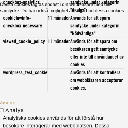
checkbox-analytics
samtycke under kategorin
Dessa cookies lagras endast i din webbläsare med ditt
"Analys".
samtycke. Du har också möjlighet att välja bort dessa cookies.
cookielawinfo-
11 månader
Används för att spara
checkbox-necessary
samtycke under kategorin
"Nödvändiga".
viewed_cookie_policy
11 månader
Används för att spara om
besökaren gett samtycke
eller inte till användandet av
cookies.
wordpress_test_cookie
Används för att kontrollera
om webbläsaren accepterar
cookies.
Analys
Analys
Analytiska cookies används för att förstå hur
besökare interagerar med webbplatsen. Dessa