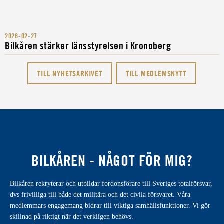
2026-02-27
Bilkåren stärker länsstyrelsen i Kronoberg
TILL NYHETSARKIVET
TILL MEDLEMSNYTT
BILKÅREN - NÅGOT FÖR MIG?
Bilkåren rekryterar och utbildar fordonsförare till Sveriges totalförsvar,
dvs frivilliga till både det militära och det civila försvaret. Våra
medlemmars engagemang bidrar till viktiga samhällsfunktioner. Vi gör
skillnad på riktigt när det verkligen behövs.