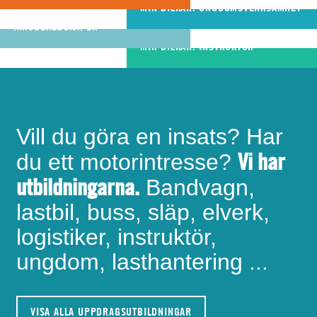
riktigt bra
MIN BILKÅR: UNGDOMSVERKSAMHET
MIN BILKÅR: CIVILA
bandvagnsförare
KRISBEREDSKAPEN
MIN BILKÅR: INSTRUKTÖR
Vill du göra en insats? Har
Vi har
du ett motorintresse?
utbildningarna.
Bandvagn,
lastbil, buss, släp, elverk,
logistiker, instruktör,
ungdom, lasthantering ...
VISA ALLA UPPDRAGSUTBILDNINGAR