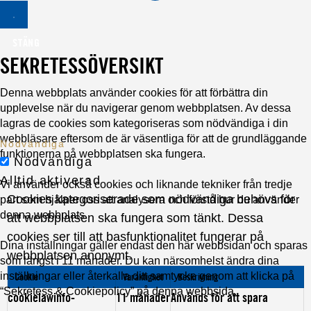
STÄNG
SEKRETESSÖVERSIKT
Denna webbplats använder cookies för att förbättra din
upplevelse när du navigerar genom webbplatsen. Av dessa
lagras de cookies som kategoriseras som nödvändiga i din
webbläsare eftersom de är väsentliga för att de grundläggande
Nödvändiga
funktionerna på webbplatsen ska fungera.
Nödvändiga
Alltid aktiverad
Vi använder också cookies och liknande tekniker från tredje
Cookies kategoriserade som nödvändiga behövs för
part som hjälper oss att analysera och förstå hur du använder
denna webbplats.
att webbplatsen ska fungera som tänkt. Dessa
cookies ser till att basfunktionalitet fungerar på
Dina inställningar gäller endast den här webbsidan och sparas
webbplatsen anonymt.
som längst i 11 månader. Du kan närsomhelst ändra dina
inställningar eller återkalla ditt samtycke genom att klicka på
Cookie
Varaktighet
Beskrivning
“Sekretess & Cookiepolicy” på denna webbsida.
cookielawinfo-
11 månader
Används för att spara