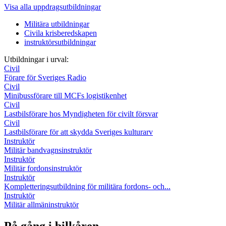
Visa alla uppdragsutbildningar
Militära utbildningar
Civila krisberedskapen
instruktörsutbildningar
Utbildningar i urval:
Civil
Förare för Sveriges Radio
Civil
Minibussförare till MCFs logistikenhet
Civil
Lastbilsförare hos Myndigheten för civilt försvar
Civil
Lastbilsförare för att skydda Sveriges kulturarv
Instruktör
Militär bandvagnsinstruktör
Instruktör
Militär fordonsinstruktör
Instruktör
Kompletteringsutbildning för militära fordons- och...
Instruktör
Militär allmäninstruktör
På gång i bilkåren