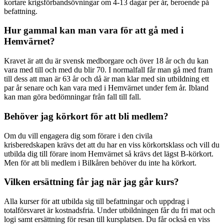
kortare krigsförbandsövningar om 4-13 dagar per år, beroende på
befattning.
Hur gammal kan man vara för att gå med i
Hemvärnet?
Kravet är att du är svensk medborgare och över 18 år och du kan
vara med till och med du blir 70. I normalfall får man gå med fram
till dess att man är 63 år och då är man klar med sin utbildning ett
par år senare och kan vara med i Hemvärnet under fem år. Ibland
kan man göra bedömningar från fall till fall.
Behöver jag körkort för att bli medlem?
Om du vill engagera dig som förare i den civila
krisberedskapen krävs det att du har en viss körkortsklass och vill du
utbilda dig till förare inom Hemvärnet så krävs det lägst B-körkort.
Men för att bli medlem i Bilkåren behöver du inte ha körkort.
Vilken ersättning får jag när jag går kurs?
Alla kurser för att utbilda sig till befattningar och uppdrag i
totalförsvaret är kostnadsfria. Under utbildningen får du fri mat och
logi samt ersättning för resan till kursplatsen. Du får också en viss