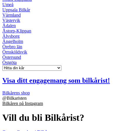
Umeå
Uppsala Bilkår
Värmland
Västervik
Ådalen
Åstorp-Klippan
Älvsborg
Ängelholm
Örebro län
Örnsköldsvik
Östersund
Östgöta
Visa ditt engagemang som bilkårist!
Bilkårens shop
@
Bilkaristen
Bilkåren på Instagram
Vill du bli Bilkårist?