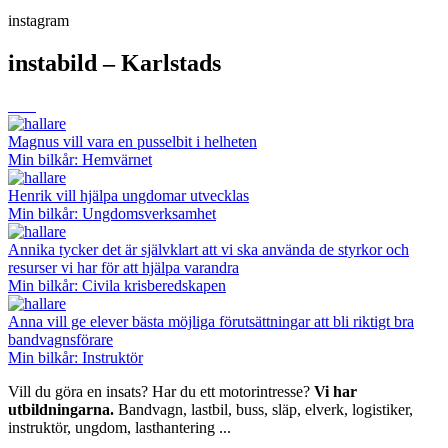
instagram
instabild – Karlstads
Magnus vill vara en pusselbit i helheten
Min bilkår: Hemvärnet
Henrik vill hjälpa ungdomar utvecklas
Min bilkår: Ungdomsverksamhet
Annika tycker det är självklart att vi ska använda de styrkor och
resurser vi har för att hjälpa varandra
Min bilkår: Civila krisberedskapen
Anna vill ge elever bästa möjliga förutsättningar att bli riktigt bra
bandvagnsförare
Min bilkår: Instruktör
Vill du göra en insats? Har du ett motorintresse?
Vi har
utbildningarna.
Bandvagn, lastbil, buss, släp, elverk, logistiker,
instruktör, ungdom, lasthantering ...