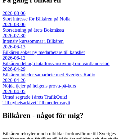
2026-08-06
Stort intresse för Bilkåren på Nolia
2026-08-06
Storsatsning på årets Bokmässa
2026-07-30
Intensiv kurssommar i Bilkåren
2026-06-13
Bilkåren söker ny medarbetare till kansliet
2026-06-12
Bilkåren deltog i totalförsvarsövning om värdlandsstöd
2026-04-29
Bilkåren inleder samarbete med Sveriges Radio
2026-04-26
Nöjda tjejer på helgens prova-på-kurs
2026-04-05
Umeå segrade i årets TrafikQuiz!
Till nyhetsarkivet
Till medlemsnytt
Bilkåren - något för mig?
Bilkåren rekryterar och utbildar fordonsförare till Sveriges