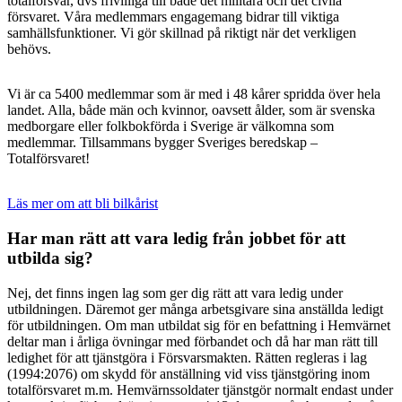
totalförsvar, dvs frivilliga till både det militära och det civila
försvaret. Våra medlemmars engagemang bidrar till viktiga
samhällsfunktioner. Vi gör skillnad på riktigt när det verkligen
behövs.
Vi är ca 5400 medlemmar som är med i 48 kårer spridda över hela
landet. Alla, både män och kvinnor, oavsett ålder, som är svenska
medborgare eller folkbokförda i Sverige är välkomna som
medlemmar. Tillsammans bygger Sveriges beredskap –
Totalförsvaret!
Läs mer om att bli bilkårist
Har man rätt att vara ledig från jobbet för att
utbilda sig?
Nej, det finns ingen lag som ger dig rätt att vara ledig under
utbildningen. Däremot ger många arbetsgivare sina anställda ledigt
för utbildningen. Om man utbildat sig för en befattning i Hemvärnet
deltar man i årliga övningar med förbandet och då har man rätt till
ledighet för att tjänstgöra i Försvarsmakten. Rätten regleras i lag
(1994:2076) om skydd för anställning vid viss tjänstgöring inom
totalförsvaret m.m. Hemvärnssoldater tjänstgör normalt endast under