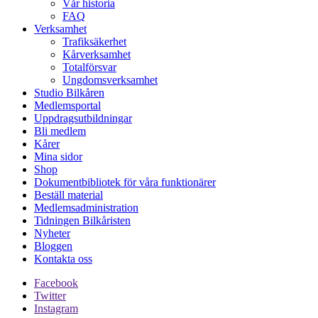
Vår historia
FAQ
Verksamhet
Trafiksäkerhet
Kårverksamhet
Totalförsvar
Ungdomsverksamhet
Studio Bilkåren
Medlemsportal
Uppdragsutbildningar
Bli medlem
Kårer
Mina sidor
Shop
Dokumentbibliotek för våra funktionärer
Beställ material
Medlemsadministration
Tidningen Bilkåristen
Nyheter
Bloggen
Kontakta oss
Facebook
Twitter
Instagram