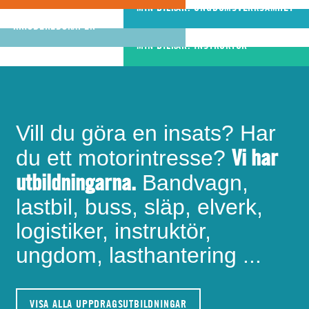
riktigt bra
MIN BILKÅR: UNGDOMSVERKSAMHET
MIN BILKÅR: CIVILA
bandvagnsförare
KRISBEREDSKAPEN
MIN BILKÅR: INSTRUKTÖR
Vill du göra en insats? Har
Vi har
du ett motorintresse?
utbildningarna.
Bandvagn,
lastbil, buss, släp, elverk,
logistiker, instruktör,
ungdom, lasthantering ...
VISA ALLA UPPDRAGSUTBILDNINGAR