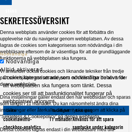
STÄNG
SEKRETESSÖVERSIKT
Denna webbplats använder cookies för att förbättra din
upplevelse när du navigerar genom webbplatsen. Av dessa
lagras de cookies som kategoriseras som nödvändiga i din
webbläsare eftersom de är väsentliga för att de grundläggande
Nödvändiga
funktionerna på webbplatsen ska fungera.
Nödvändiga
Alltid aktiverad
Vi använder också cookies och liknande tekniker från tredje
Cookies kategoriserade som nödvändiga behövs för
part som hjälper oss att analysera och förstå hur du använder
denna webbplats.
att webbplatsen ska fungera som tänkt. Dessa
cookies ser till att basfunktionalitet fungerar på
Dina inställningar gäller endast den här webbsidan och sparas
webbplatsen anonymt.
som längst i 11 månader. Du kan närsomhelst ändra dina
inställningar eller återkalla ditt samtycke genom att klicka på
Cookie
Varaktighet
Beskrivning
“Sekretess & Cookiepolicy” på denna webbsida.
cookielawinfo-
11 månader
Används för att spara
checkbox-analytics
samtycke under kategorin
Dessa cookies lagras endast i din webbläsare med ditt