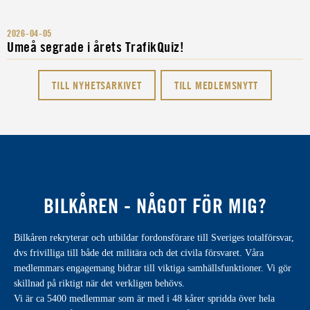
2026-04-05
Umeå segrade i årets TrafikQuiz!
TILL NYHETSARKIVET
TILL MEDLEMSNYTT
BILKÅREN - NÅGOT FÖR MIG?
Bilkåren rekryterar och utbildar fordonsförare till Sveriges totalförsvar,
dvs frivilliga till både det militära och det civila försvaret. Våra
medlemmars engagemang bidrar till viktiga samhällsfunktioner. Vi gör
skillnad på riktigt när det verkligen behövs.
Vi är ca 5400 medlemmar som är med i 48 kårer spridda över hela