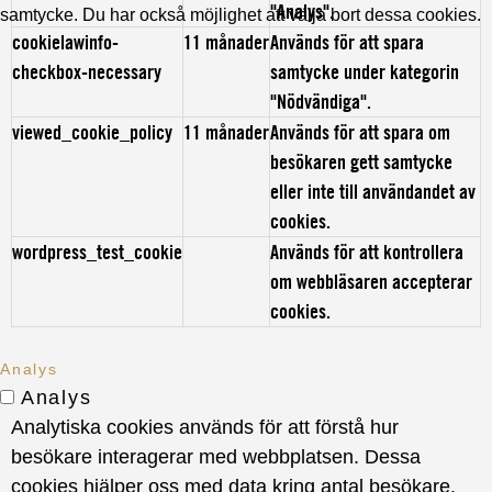
"Analys".
samtycke. Du har också möjlighet att välja bort dessa cookies.
cookielawinfo-
11 månader
Används för att spara
checkbox-necessary
samtycke under kategorin
"Nödvändiga".
viewed_cookie_policy
11 månader
Används för att spara om
besökaren gett samtycke
eller inte till användandet av
cookies.
wordpress_test_cookie
Används för att kontrollera
om webbläsaren accepterar
cookies.
Analys
Analys
Analytiska cookies används för att förstå hur
besökare interagerar med webbplatsen. Dessa
cookies hjälper oss med data kring antal besökare,