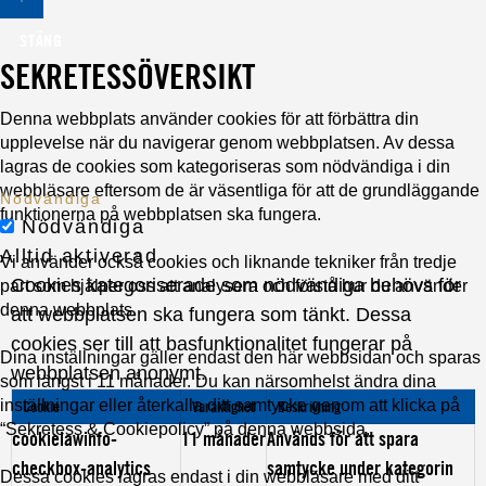
STÄNG
SEKRETESSÖVERSIKT
Denna webbplats använder cookies för att förbättra din
upplevelse när du navigerar genom webbplatsen. Av dessa
lagras de cookies som kategoriseras som nödvändiga i din
webbläsare eftersom de är väsentliga för att de grundläggande
Nödvändiga
funktionerna på webbplatsen ska fungera.
Nödvändiga
Alltid aktiverad
Vi använder också cookies och liknande tekniker från tredje
Cookies kategoriserade som nödvändiga behövs för
part som hjälper oss att analysera och förstå hur du använder
denna webbplats.
att webbplatsen ska fungera som tänkt. Dessa
cookies ser till att basfunktionalitet fungerar på
Dina inställningar gäller endast den här webbsidan och sparas
webbplatsen anonymt.
som längst i 11 månader. Du kan närsomhelst ändra dina
inställningar eller återkalla ditt samtycke genom att klicka på
Cookie
Varaktighet
Beskrivning
“Sekretess & Cookiepolicy” på denna webbsida.
cookielawinfo-
11 månader
Används för att spara
checkbox-analytics
samtycke under kategorin
Dessa cookies lagras endast i din webbläsare med ditt