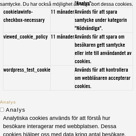
"Analys".
samtycke. Du har också möjlighet att välja bort dessa cookies.
cookielawinfo-
11 månader
Används för att spara
checkbox-necessary
samtycke under kategorin
"Nödvändiga".
viewed_cookie_policy
11 månader
Används för att spara om
besökaren gett samtycke
eller inte till användandet av
cookies.
wordpress_test_cookie
Används för att kontrollera
om webbläsaren accepterar
cookies.
Analys
Analys
Analytiska cookies används för att förstå hur
besökare interagerar med webbplatsen. Dessa
cookies hjälper oss med data kring antal besökare,