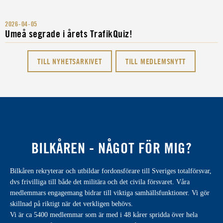
2026-04-05
Umeå segrade i årets TrafikQuiz!
TILL NYHETSARKIVET
TILL MEDLEMSNYTT
BILKÅREN - NÅGOT FÖR MIG?
Bilkåren rekryterar och utbildar fordonsförare till Sveriges totalförsvar,
dvs frivilliga till både det militära och det civila försvaret. Våra
medlemmars engagemang bidrar till viktiga samhällsfunktioner. Vi gör
skillnad på riktigt när det verkligen behövs.
Vi är ca 5400 medlemmar som är med i 48 kårer spridda över hela