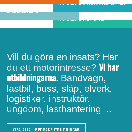
riktigt bra
MIN BILKÅR: UNGDOMSVERKSAMHET
MIN BILKÅR: CIVILA
bandvagnsförare
KRISBEREDSKAPEN
MIN BILKÅR: INSTRUKTÖR
Vill du göra en insats? Har
Vi har
du ett motorintresse?
utbildningarna.
Bandvagn,
lastbil, buss, släp, elverk,
logistiker, instruktör,
ungdom, lasthantering ...
VISA ALLA UPPDRAGSUTBILDNINGAR