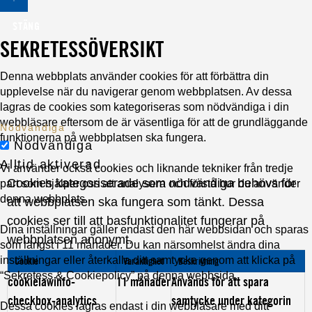
STÄNG
SEKRETESSÖVERSIKT
Denna webbplats använder cookies för att förbättra din
upplevelse när du navigerar genom webbplatsen. Av dessa
lagras de cookies som kategoriseras som nödvändiga i din
webbläsare eftersom de är väsentliga för att de grundläggande
Nödvändiga
funktionerna på webbplatsen ska fungera.
Nödvändiga
Alltid aktiverad
Vi använder också cookies och liknande tekniker från tredje
Cookies kategoriserade som nödvändiga behövs för
part som hjälper oss att analysera och förstå hur du använder
denna webbplats.
att webbplatsen ska fungera som tänkt. Dessa
cookies ser till att basfunktionalitet fungerar på
Dina inställningar gäller endast den här webbsidan och sparas
webbplatsen anonymt.
som längst i 11 månader. Du kan närsomhelst ändra dina
inställningar eller återkalla ditt samtycke genom att klicka på
Cookie
Varaktighet
Beskrivning
“Sekretess & Cookiepolicy” på denna webbsida.
cookielawinfo-
11 månader
Används för att spara
checkbox-analytics
samtycke under kategorin
Dessa cookies lagras endast i din webbläsare med ditt