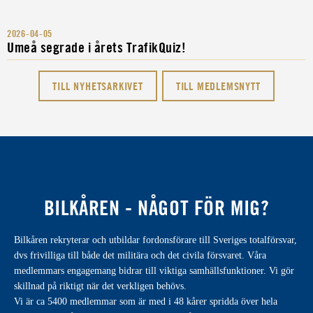
2026-04-05
Umeå segrade i årets TrafikQuiz!
TILL NYHETSARKIVET
TILL MEDLEMSNYTT
BILKÅREN - NÅGOT FÖR MIG?
Bilkåren rekryterar och utbildar fordonsförare till Sveriges totalförsvar,
dvs frivilliga till både det militära och det civila försvaret. Våra
medlemmars engagemang bidrar till viktiga samhällsfunktioner. Vi gör
skillnad på riktigt när det verkligen behövs.
Vi är ca 5400 medlemmar som är med i 48 kårer spridda över hela