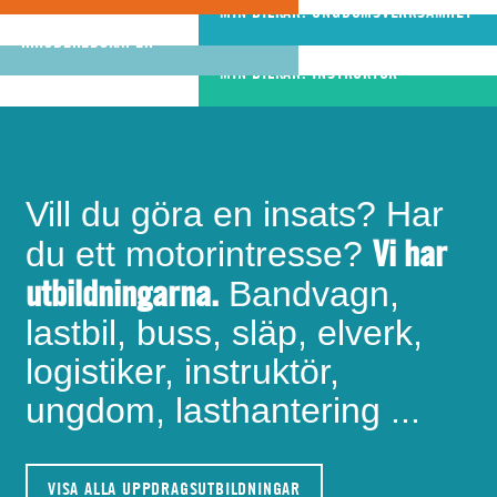
riktigt bra
MIN BILKÅR: UNGDOMSVERKSAMHET
MIN BILKÅR: CIVILA
bandvagnsförare
KRISBEREDSKAPEN
MIN BILKÅR: INSTRUKTÖR
Vill du göra en insats? Har
Vi har
du ett motorintresse?
utbildningarna.
Bandvagn,
lastbil, buss, släp, elverk,
logistiker, instruktör,
ungdom, lasthantering ...
VISA ALLA UPPDRAGSUTBILDNINGAR