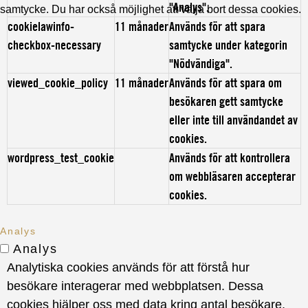
"Analys".
samtycke. Du har också möjlighet att välja bort dessa cookies.
cookielawinfo-
11 månader
Används för att spara
checkbox-necessary
samtycke under kategorin
"Nödvändiga".
viewed_cookie_policy
11 månader
Används för att spara om
besökaren gett samtycke
eller inte till användandet av
cookies.
wordpress_test_cookie
Används för att kontrollera
om webbläsaren accepterar
cookies.
Analys
Analys
Analytiska cookies används för att förstå hur
besökare interagerar med webbplatsen. Dessa
cookies hjälper oss med data kring antal besökare,