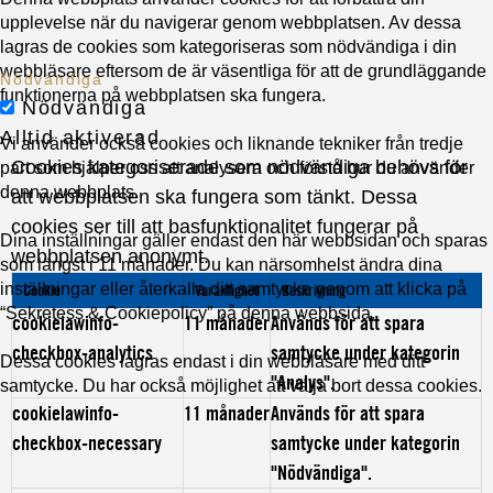
upplevelse när du navigerar genom webbplatsen. Av dessa
lagras de cookies som kategoriseras som nödvändiga i din
webbläsare eftersom de är väsentliga för att de grundläggande
Nödvändiga
funktionerna på webbplatsen ska fungera.
Nödvändiga
Alltid aktiverad
Vi använder också cookies och liknande tekniker från tredje
Cookies kategoriserade som nödvändiga behövs för
part som hjälper oss att analysera och förstå hur du använder
denna webbplats.
att webbplatsen ska fungera som tänkt. Dessa
cookies ser till att basfunktionalitet fungerar på
Dina inställningar gäller endast den här webbsidan och sparas
webbplatsen anonymt.
som längst i 11 månader. Du kan närsomhelst ändra dina
inställningar eller återkalla ditt samtycke genom att klicka på
Cookie
Varaktighet
Beskrivning
“Sekretess & Cookiepolicy” på denna webbsida.
cookielawinfo-
11 månader
Används för att spara
checkbox-analytics
samtycke under kategorin
Dessa cookies lagras endast i din webbläsare med ditt
"Analys".
samtycke. Du har också möjlighet att välja bort dessa cookies.
cookielawinfo-
11 månader
Används för att spara
checkbox-necessary
samtycke under kategorin
"Nödvändiga".