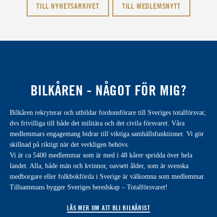
TILL NYHETSARKIVET
TILL MEDLEMSNYTT
BILKÅREN - NÅGOT FÖR MIG?
Bilkåren rekryterar och utbildar fordonsförare till Sveriges totalförsvar,
dvs frivilliga till både det militära och det civila försvaret. Våra
medlemmars engagemang bidrar till viktiga samhällsfunktioner. Vi gör
skillnad på riktigt när det verkligen behövs.
Vi är ca 5400 medlemmar som är med i 48 kårer spridda över hela
landet. Alla, både män och kvinnor, oavsett ålder, som är svenska
medborgare eller folkbokförda i Sverige är välkomna som medlemmar.
Tillsammans bygger Sveriges beredskap – Totalförsvaret!
LÄS MER OM ATT BLI BILKÅRIST