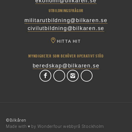
ekonomi@bilkaren.se
UTBILDNINGSFRÅGOR
militarutbildning@bilkaren.se
civilutbildning@bilkaren.se
HITTA HIT
MYNDIGHETER SOM BEHÖVER OPERATIVT STÖD
beredskap@bilkaren.se
©Bilkåren
Made with ♥ by
Wonderfour webbyrå Stockholm