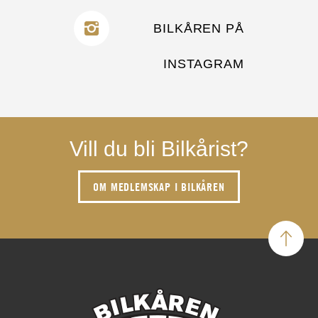
BILKÅREN PÅ
INSTAGRAM
Vill du bli Bilkårist?
OM MEDLEMSKAP I BILKÅREN