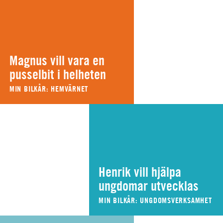
Magnus vill vara en
pusselbit i helheten
MIN BILKÅR: HEMVÄRNET
Henrik vill hjälpa
ungdomar utvecklas
MIN BILKÅR: UNGDOMSVERKSAMHET