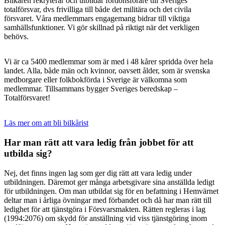
Bilkåren rekryterar och utbildar fordonsförare till Sveriges
totalförsvar, dvs frivilliga till både det militära och det civila
försvaret. Våra medlemmars engagemang bidrar till viktiga
samhällsfunktioner. Vi gör skillnad på riktigt när det verkligen
behövs.
Vi är ca 5400 medlemmar som är med i 48 kårer spridda över hela
landet. Alla, både män och kvinnor, oavsett ålder, som är svenska
medborgare eller folkbokförda i Sverige är välkomna som
medlemmar. Tillsammans bygger Sveriges beredskap –
Totalförsvaret!
Läs mer om att bli bilkårist
Har man rätt att vara ledig från jobbet för att
utbilda sig?
Nej, det finns ingen lag som ger dig rätt att vara ledig under
utbildningen. Däremot ger många arbetsgivare sina anställda ledigt
för utbildningen. Om man utbildat sig för en befattning i Hemvärnet
deltar man i årliga övningar med förbandet och då har man rätt till
ledighet för att tjänstgöra i Försvarsmakten. Rätten regleras i lag
(1994:2076) om skydd för anställning vid viss tjänstgöring inom