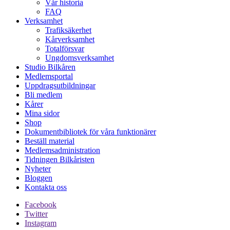
Vår historia
FAQ
Verksamhet
Trafiksäkerhet
Kårverksamhet
Totalförsvar
Ungdomsverksamhet
Studio Bilkåren
Medlemsportal
Uppdragsutbildningar
Bli medlem
Kårer
Mina sidor
Shop
Dokumentbibliotek för våra funktionärer
Beställ material
Medlemsadministration
Tidningen Bilkåristen
Nyheter
Bloggen
Kontakta oss
Facebook
Twitter
Instagram