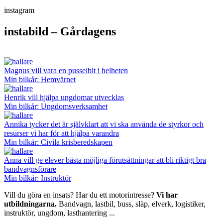
instagram
instabild – Gårdagens
Magnus vill vara en pusselbit i helheten
Min bilkår: Hemvärnet
Henrik vill hjälpa ungdomar utvecklas
Min bilkår: Ungdomsverksamhet
Annika tycker det är självklart att vi ska använda de styrkor och
resurser vi har för att hjälpa varandra
Min bilkår: Civila krisberedskapen
Anna vill ge elever bästa möjliga förutsättningar att bli riktigt bra
bandvagnsförare
Min bilkår: Instruktör
Vill du göra en insats? Har du ett motorintresse?
Vi har
utbildningarna.
Bandvagn, lastbil, buss, släp, elverk, logistiker,
instruktör, ungdom, lasthantering ...