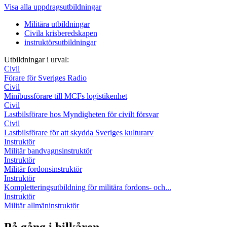
Visa alla uppdragsutbildningar
Militära utbildningar
Civila krisberedskapen
instruktörsutbildningar
Utbildningar i urval:
Civil
Förare för Sveriges Radio
Civil
Minibussförare till MCFs logistikenhet
Civil
Lastbilsförare hos Myndigheten för civilt försvar
Civil
Lastbilsförare för att skydda Sveriges kulturarv
Instruktör
Militär bandvagnsinstruktör
Instruktör
Militär fordonsinstruktör
Instruktör
Kompletteringsutbildning för militära fordons- och...
Instruktör
Militär allmäninstruktör
På gång i bilkåren