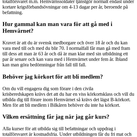
totalförsvaret m.m. Hemvärnssoldater tjänstgör normalt endast under
kortare krigsförbandsövningar om 4-13 dagar per år, beroende på
befattning.
Hur gammal kan man vara för att gå med i
Hemvärnet?
Kravet är att du är svensk medborgare och över 18 år och du kan
vara med till och med du blir 70. I normalfall får man gå med fram
till dess att man är 63 år och då är man klar med sin utbildning ett
par år senare och kan vara med i Hemvärnet under fem år. Ibland
kan man göra bedömningar från fall till fall.
Behöver jag körkort för att bli medlem?
Om du vill engagera dig som förare i den civila
krisberedskapen krävs det att du har en viss körkortsklass och vill du
utbilda dig till förare inom Hemvärnet så krävs det lägst B-körkort.
Men för att bli medlem i Bilkåren behöver du inte ha körkort.
Vilken ersättning får jag när jag går kurs?
Alla kurser för att utbilda sig till befattningar och uppdrag i
totalförsvaret är kostnadsfria. Under utbildningen får du fri mat och