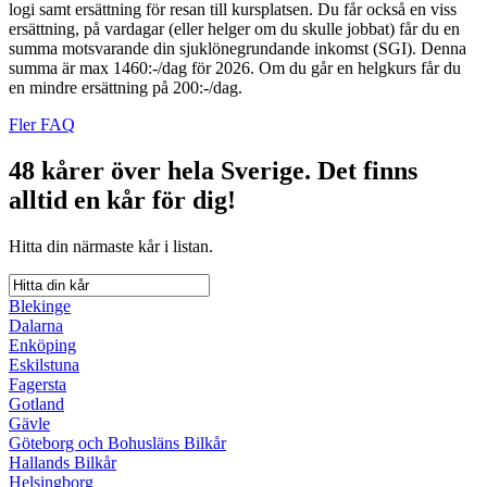
logi samt ersättning för resan till kursplatsen. Du får också en viss
ersättning, på vardagar (eller helger om du skulle jobbat) får du en
summa motsvarande din sjuklönegrundande inkomst (SGI). Denna
summa är max 1460:-/dag för 2026. Om du går en helgkurs får du
en mindre ersättning på 200:-/dag.
Fler FAQ
48 kårer över hela Sverige.
Det finns
alltid en kår för dig!
Hitta din närmaste kår i listan.
Blekinge
Dalarna
Enköping
Eskilstuna
Fagersta
Gotland
Gävle
Göteborg och Bohusläns Bilkår
Hallands Bilkår
Helsingborg