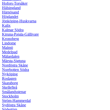
Hofors-Torsåker
Hälsingland
Härnösand
Höglandet
Jönköping-Huskvarna
Kalix
Kalmar Södra
Kiruna-Pajala-Gällivare
Kronoberg
Lindome
Malmö
Medelpad
Mälardalen
Märsta-Sigtuna
Nordöstra Skåne
Norrbotten Södra
Nyköping
Roslagen
Skaraborg
Skellefteå
Smålandsstenar
Stockholm
Ström-Hammerdal
Sydöstra Skåne
Södertörn