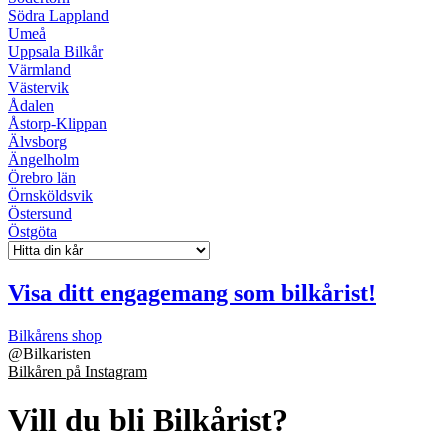
Södra Lappland
Umeå
Uppsala Bilkår
Värmland
Västervik
Ådalen
Åstorp-Klippan
Älvsborg
Ängelholm
Örebro län
Örnsköldsvik
Östersund
Östgöta
Visa ditt engagemang som bilkårist!
Bilkårens shop
@
Bilkaristen
Bilkåren på Instagram
Vill du bli Bilkårist?