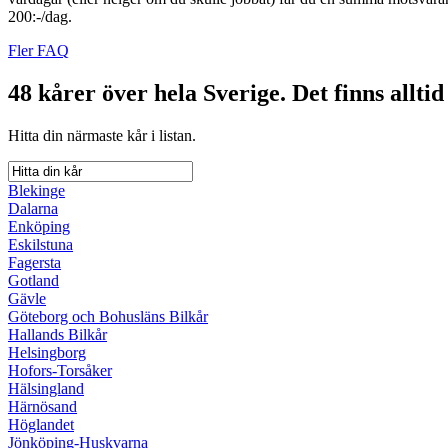
200:-/dag.
Fler FAQ
48 kårer över hela Sverige.
Det finns alltid
Hitta din närmaste kår i listan.
Blekinge
Dalarna
Enköping
Eskilstuna
Fagersta
Gotland
Gävle
Göteborg och Bohusläns Bilkår
Hallands Bilkår
Helsingborg
Hofors-Torsåker
Hälsingland
Härnösand
Höglandet
Jönköping-Huskvarna