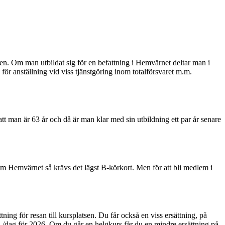
ngen. Om man utbildat sig för en befattning i Hemvärnet deltar man i
för anställning vid viss tjänstgöring inom totalförsvaret m.m.
tt man är 63 år och då är man klar med sin utbildning ett par år senare
inom Hemvärnet så krävs det lägst B-körkort. Men för att bli medlem i
ttning för resan till kursplatsen. Du får också en viss ersättning, på
/dag för 2026. Om du går en helgkurs får du en mindre ersättning på