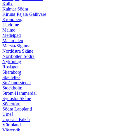
Kalix
Kalmar Södra
Kiruna-Pajala-Gällivare
Kronoberg
Lindome
Malmö
Medelpad
Mälardalen
Märsta-Sigtuna
Nordöstra Skåne
Norrbotten Södra
Nyköping
Roslagen
Skaraborg
Skellefteå
Smålandsstenar
Stockholm
Ström-Hammerdal
Sydöstra Skåne
Södertörn
Södra Lappland
Umeå
Uppsala Bilkår
Värmland
Västervik