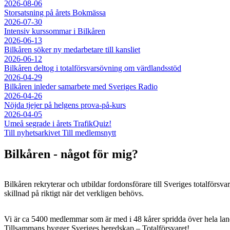
2026-08-06
Storsatsning på årets Bokmässa
2026-07-30
Intensiv kurssommar i Bilkåren
2026-06-13
Bilkåren söker ny medarbetare till kansliet
2026-06-12
Bilkåren deltog i totalförsvarsövning om värdlandsstöd
2026-04-29
Bilkåren inleder samarbete med Sveriges Radio
2026-04-26
Nöjda tjejer på helgens prova-på-kurs
2026-04-05
Umeå segrade i årets TrafikQuiz!
Till nyhetsarkivet
Till medlemsnytt
Bilkåren - något för mig?
Bilkåren rekryterar och utbildar fordonsförare till Sveriges totalförsva
skillnad på riktigt när det verkligen behövs.
Vi är ca 5400 medlemmar som är med i 48 kårer spridda över hela lan
Tillsammans bygger Sveriges beredskap – Totalförsvaret!