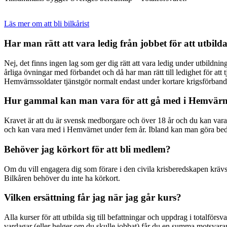
Läs mer om att bli bilkårist
Har man rätt att vara ledig från jobbet för att utbilda
Nej, det finns ingen lag som ger dig rätt att vara ledig under utbildn
årliga övningar med förbandet och då har man rätt till ledighet för att
Hemvärnssoldater tjänstgör normalt endast under kortare krigsförband
Hur gammal kan man vara för att gå med i Hemvärn
Kravet är att du är svensk medborgare och över 18 år och du kan vara m
och kan vara med i Hemvärnet under fem år. Ibland kan man göra bedömn
Behöver jag körkort för att bli medlem?
Om du vill engagera dig som förare i den civila krisberedskapen krävs d
Bilkåren behöver du inte ha körkort.
Vilken ersättning får jag när jag går kurs?
Alla kurser för att utbilda sig till befattningar och uppdrag i totalförs
vardagar (eller helger om du skulle jobbat) får du en summa motsva