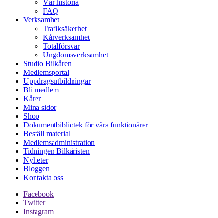
Vår historia
FAQ
Verksamhet
Trafiksäkerhet
Kårverksamhet
Totalförsvar
Ungdomsverksamhet
Studio Bilkåren
Medlemsportal
Uppdragsutbildningar
Bli medlem
Kårer
Mina sidor
Shop
Dokumentbibliotek för våra funktionärer
Beställ material
Medlemsadministration
Tidningen Bilkåristen
Nyheter
Bloggen
Kontakta oss
Facebook
Twitter
Instagram