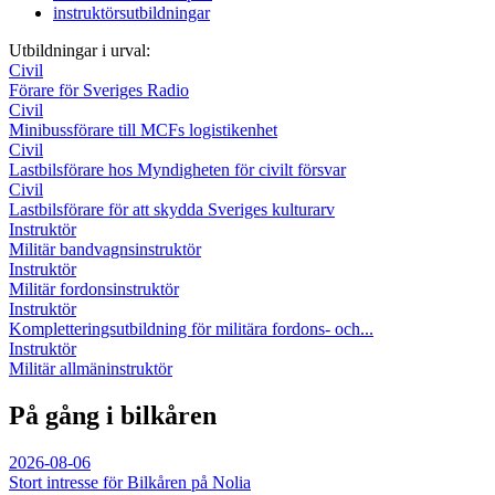
instruktörsutbildningar
Utbildningar i urval:
Civil
Förare för Sveriges Radio
Civil
Minibussförare till MCFs logistikenhet
Civil
Lastbilsförare hos Myndigheten för civilt försvar
Civil
Lastbilsförare för att skydda Sveriges kulturarv
Instruktör
Militär bandvagnsinstruktör
Instruktör
Militär fordonsinstruktör
Instruktör
Kompletteringsutbildning för militära fordons- och...
Instruktör
Militär allmäninstruktör
På gång i bilkåren
2026-08-06
Stort intresse för Bilkåren på Nolia