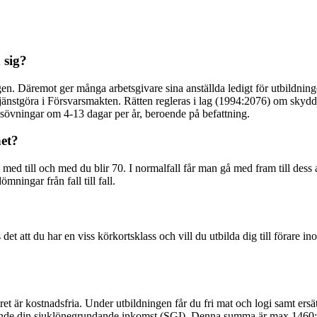
 sig?
ingen. Däremot ger många arbetsgivare sina anställda ledigt för utbildni
 tjänstgöra i Försvarsmakten. Rätten regleras i lag (1994:2076) om skydd 
sövningar om 4-13 dagar per år, beroende på befattning.
et?
ed till och med du blir 70. I normalfall får man gå med fram till dess a
ingar från fall till fall.
et att du har en viss körkortsklass och vill du utbilda dig till förare 
varet är kostnadsfria. Under utbildningen får du fri mat och logi samt ersä
rande din sjuklönegrundande inkomst (SGI). Denna summa är max 1460:-