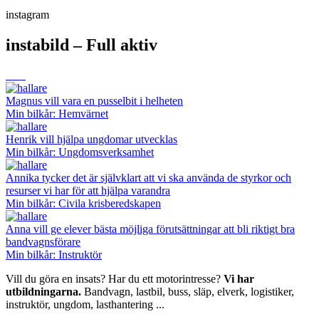
instagram
instabild – Full aktiv
Magnus vill vara en pusselbit i helheten
Min bilkår: Hemvärnet
Henrik vill hjälpa ungdomar utvecklas
Min bilkår: Ungdomsverksamhet
Annika tycker det är självklart att vi ska använda de styrkor och
resurser vi har för att hjälpa varandra
Min bilkår: Civila krisberedskapen
Anna vill ge elever bästa möjliga förutsättningar att bli riktigt bra
bandvagnsförare
Min bilkår: Instruktör
Vill du göra en insats? Har du ett motorintresse?
Vi har
utbildningarna.
Bandvagn, lastbil, buss, släp, elverk, logistiker,
instruktör, ungdom, lasthantering ...