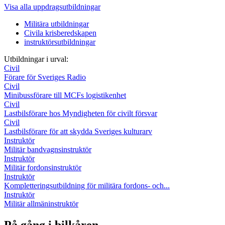
Visa alla uppdragsutbildningar
Militära utbildningar
Civila krisberedskapen
instruktörsutbildningar
Utbildningar i urval:
Civil
Förare för Sveriges Radio
Civil
Minibussförare till MCFs logistikenhet
Civil
Lastbilsförare hos Myndigheten för civilt försvar
Civil
Lastbilsförare för att skydda Sveriges kulturarv
Instruktör
Militär bandvagnsinstruktör
Instruktör
Militär fordonsinstruktör
Instruktör
Kompletteringsutbildning för militära fordons- och...
Instruktör
Militär allmäninstruktör
På gång i bilkåren