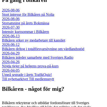
2026-08-06
Stort intresse för Bilkåren på Nolia
2026-08-06
Storsatsning på årets Bokmässa
2026-07-30
Intensiv kurssommar i Bilkåren
2026-06-13
Bilkåren söker ny medarbetare till kansliet
2026-06-12
Bilkåren deltog i totalförsvarsövning om värdlandsstöd
2026-04-29
Bilkåren inleder samarbete med Sveriges Radio
2026-04-26
Nöjda tjejer på helgens prova-på-kurs
2026-04-05
Umeå segrade i årets TrafikQuiz!
Till nyhetsarkivet
Till medlemsnytt
Bilkåren - något för mig?
Bilkåren rekryterar och utbildar fordonsförare till Sveriges