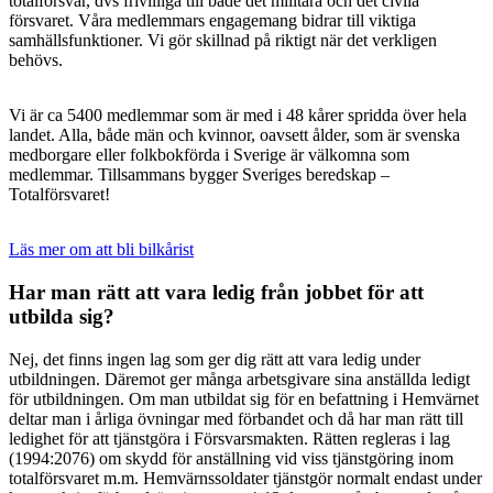
totalförsvar, dvs frivilliga till både det militära och det civila
försvaret. Våra medlemmars engagemang bidrar till viktiga
samhällsfunktioner. Vi gör skillnad på riktigt när det verkligen
behövs.
Vi är ca 5400 medlemmar som är med i 48 kårer spridda över hela
landet. Alla, både män och kvinnor, oavsett ålder, som är svenska
medborgare eller folkbokförda i Sverige är välkomna som
medlemmar. Tillsammans bygger Sveriges beredskap –
Totalförsvaret!
Läs mer om att bli bilkårist
Har man rätt att vara ledig från jobbet för att
utbilda sig?
Nej, det finns ingen lag som ger dig rätt att vara ledig under
utbildningen. Däremot ger många arbetsgivare sina anställda ledigt
för utbildningen. Om man utbildat sig för en befattning i Hemvärnet
deltar man i årliga övningar med förbandet och då har man rätt till
ledighet för att tjänstgöra i Försvarsmakten. Rätten regleras i lag
(1994:2076) om skydd för anställning vid viss tjänstgöring inom
totalförsvaret m.m. Hemvärnssoldater tjänstgör normalt endast under