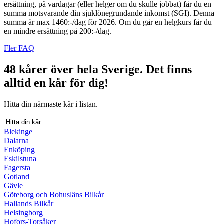
ersättning, på vardagar (eller helger om du skulle jobbat) får du en
summa motsvarande din sjuklönegrundande inkomst (SGI). Denna
summa är max 1460:-/dag för 2026. Om du går en helgkurs får du
en mindre ersättning på 200:-/dag.
Fler FAQ
48 kårer över hela Sverige.
Det finns
alltid en kår för dig!
Hitta din närmaste kår i listan.
Blekinge
Dalarna
Enköping
Eskilstuna
Fagersta
Gotland
Gävle
Göteborg och Bohusläns Bilkår
Hallands Bilkår
Helsingborg
Hofors-Torsåker