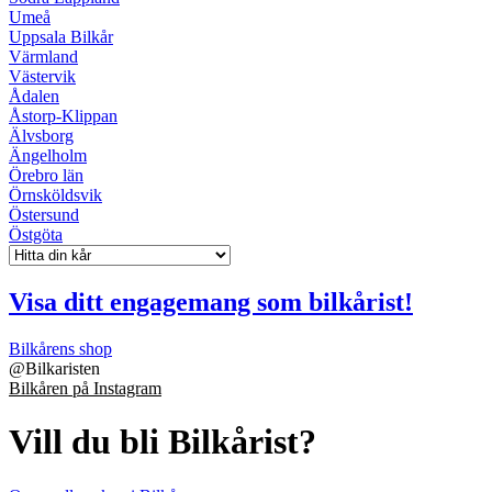
Umeå
Uppsala Bilkår
Värmland
Västervik
Ådalen
Åstorp-Klippan
Älvsborg
Ängelholm
Örebro län
Örnsköldsvik
Östersund
Östgöta
Visa ditt engagemang som bilkårist!
Bilkårens shop
@
Bilkaristen
Bilkåren på Instagram
Vill du bli Bilkårist?