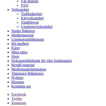
Vår historia
FAQ
Verksamhet
Trafiksäkerhet
Kårverksamhet
Totalförsvar
Ungdomsverksamhet
Studio Bilkåren
Medlemsportal
Uppdragsutbildningar
Bli medlem
Kårer
Mina sidor
Shop
Dokumentbibliotek för våra funktionärer
Beställ material
Medlemsadministration
Tidningen Bilkåristen
Nyheter
Bloggen
Kontakta oss
Facebook
Twitter
Instagram