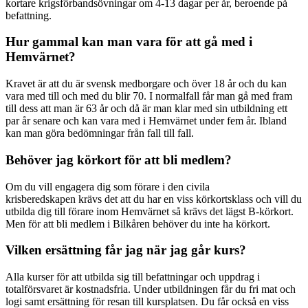
kortare krigsförbandsövningar om 4-13 dagar per år, beroende på
befattning.
Hur gammal kan man vara för att gå med i
Hemvärnet?
Kravet är att du är svensk medborgare och över 18 år och du kan
vara med till och med du blir 70. I normalfall får man gå med fram
till dess att man är 63 år och då är man klar med sin utbildning ett
par år senare och kan vara med i Hemvärnet under fem år. Ibland
kan man göra bedömningar från fall till fall.
Behöver jag körkort för att bli medlem?
Om du vill engagera dig som förare i den civila
krisberedskapen krävs det att du har en viss körkortsklass och vill du
utbilda dig till förare inom Hemvärnet så krävs det lägst B-körkort.
Men för att bli medlem i Bilkåren behöver du inte ha körkort.
Vilken ersättning får jag när jag går kurs?
Alla kurser för att utbilda sig till befattningar och uppdrag i
totalförsvaret är kostnadsfria. Under utbildningen får du fri mat och
logi samt ersättning för resan till kursplatsen. Du får också en viss