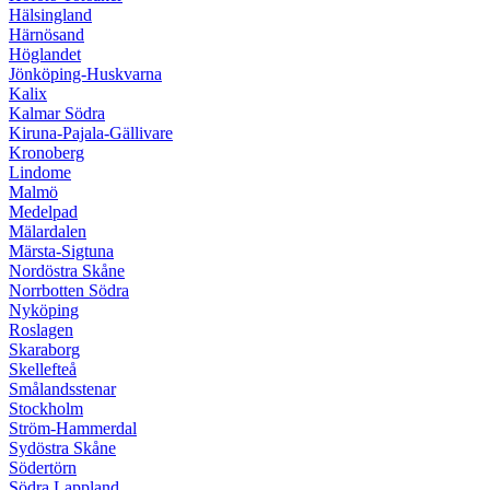
Hälsingland
Härnösand
Höglandet
Jönköping-Huskvarna
Kalix
Kalmar Södra
Kiruna-Pajala-Gällivare
Kronoberg
Lindome
Malmö
Medelpad
Mälardalen
Märsta-Sigtuna
Nordöstra Skåne
Norrbotten Södra
Nyköping
Roslagen
Skaraborg
Skellefteå
Smålandsstenar
Stockholm
Ström-Hammerdal
Sydöstra Skåne
Södertörn
Södra Lappland