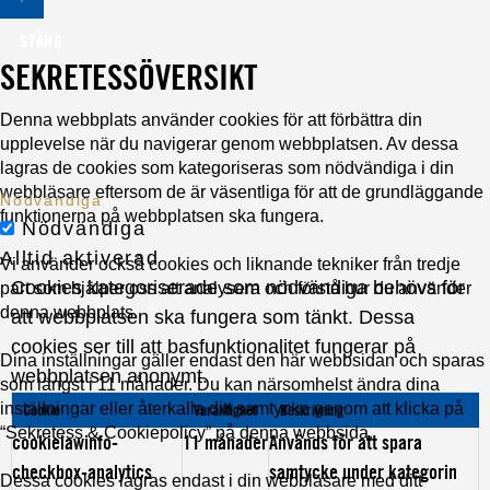
STÄNG
SEKRETESSÖVERSIKT
Denna webbplats använder cookies för att förbättra din
upplevelse när du navigerar genom webbplatsen. Av dessa
lagras de cookies som kategoriseras som nödvändiga i din
webbläsare eftersom de är väsentliga för att de grundläggande
Nödvändiga
funktionerna på webbplatsen ska fungera.
Nödvändiga
Alltid aktiverad
Vi använder också cookies och liknande tekniker från tredje
Cookies kategoriserade som nödvändiga behövs för
part som hjälper oss att analysera och förstå hur du använder
denna webbplats.
att webbplatsen ska fungera som tänkt. Dessa
cookies ser till att basfunktionalitet fungerar på
Dina inställningar gäller endast den här webbsidan och sparas
webbplatsen anonymt.
som längst i 11 månader. Du kan närsomhelst ändra dina
inställningar eller återkalla ditt samtycke genom att klicka på
Cookie
Varaktighet
Beskrivning
“Sekretess & Cookiepolicy” på denna webbsida.
cookielawinfo-
11 månader
Används för att spara
checkbox-analytics
samtycke under kategorin
Dessa cookies lagras endast i din webbläsare med ditt