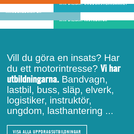
riktigt bra
MIN BILKÅR: UNGDOMSVERKSAMHET
MIN BILKÅR: CIVILA
bandvagnsförare
KRISBEREDSKAPEN
MIN BILKÅR: INSTRUKTÖR
Vill du göra en insats? Har
Vi har
du ett motorintresse?
utbildningarna.
Bandvagn,
lastbil, buss, släp, elverk,
logistiker, instruktör,
ungdom, lasthantering ...
VISA ALLA UPPDRAGSUTBILDNINGAR