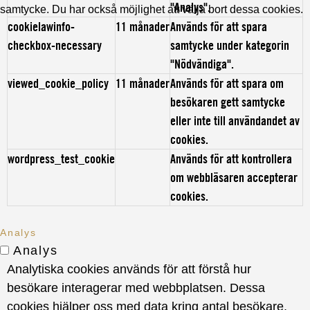
"Analys".
samtycke. Du har också möjlighet att välja bort dessa cookies.
cookielawinfo-
11 månader
Används för att spara
checkbox-necessary
samtycke under kategorin
"Nödvändiga".
viewed_cookie_policy
11 månader
Används för att spara om
besökaren gett samtycke
eller inte till användandet av
cookies.
wordpress_test_cookie
Används för att kontrollera
om webbläsaren accepterar
cookies.
Analys
Analys
Analytiska cookies används för att förstå hur
besökare interagerar med webbplatsen. Dessa
cookies hjälper oss med data kring antal besökare,