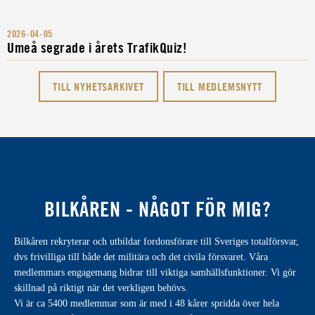
2026-04-05
Umeå segrade i årets TrafikQuiz!
TILL NYHETSARKIVET
TILL MEDLEMSNYTT
BILKÅREN - NÅGOT FÖR MIG?
Bilkåren rekryterar och utbildar fordonsförare till Sveriges totalförsvar,
dvs frivilliga till både det militära och det civila försvaret. Våra
medlemmars engagemang bidrar till viktiga samhällsfunktioner. Vi gör
skillnad på riktigt när det verkligen behövs.
Vi är ca 5400 medlemmar som är med i 48 kårer spridda över hela