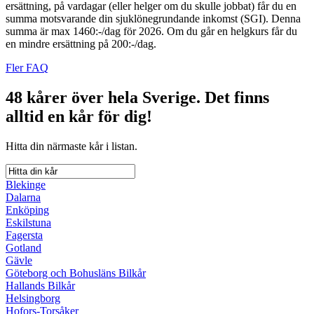
ersättning, på vardagar (eller helger om du skulle jobbat) får du en
summa motsvarande din sjuklönegrundande inkomst (SGI). Denna
summa är max 1460:-/dag för 2026. Om du går en helgkurs får du
en mindre ersättning på 200:-/dag.
Fler FAQ
48 kårer över hela Sverige.
Det finns
alltid en kår för dig!
Hitta din närmaste kår i listan.
Blekinge
Dalarna
Enköping
Eskilstuna
Fagersta
Gotland
Gävle
Göteborg och Bohusläns Bilkår
Hallands Bilkår
Helsingborg
Hofors-Torsåker