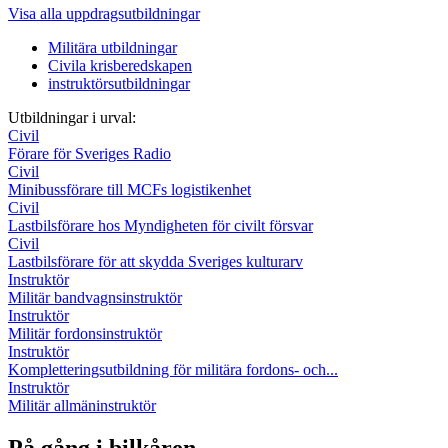
Visa alla uppdragsutbildningar
Militära utbildningar
Civila krisberedskapen
instruktörsutbildningar
Utbildningar i urval:
Civil
Förare för Sveriges Radio
Civil
Minibussförare till MCFs logistikenhet
Civil
Lastbilsförare hos Myndigheten för civilt försvar
Civil
Lastbilsförare för att skydda Sveriges kulturarv
Instruktör
Militär bandvagnsinstruktör
Instruktör
Militär fordonsinstruktör
Instruktör
Kompletteringsutbildning för militära fordons- och...
Instruktör
Militär allmäninstruktör
På gång i bilkåren