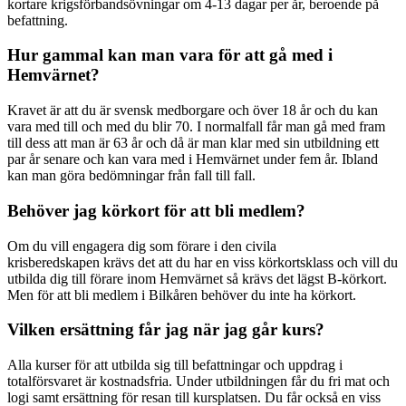
kortare krigsförbandsövningar om 4-13 dagar per år, beroende på
befattning.
Hur gammal kan man vara för att gå med i
Hemvärnet?
Kravet är att du är svensk medborgare och över 18 år och du kan
vara med till och med du blir 70. I normalfall får man gå med fram
till dess att man är 63 år och då är man klar med sin utbildning ett
par år senare och kan vara med i Hemvärnet under fem år. Ibland
kan man göra bedömningar från fall till fall.
Behöver jag körkort för att bli medlem?
Om du vill engagera dig som förare i den civila
krisberedskapen krävs det att du har en viss körkortsklass och vill du
utbilda dig till förare inom Hemvärnet så krävs det lägst B-körkort.
Men för att bli medlem i Bilkåren behöver du inte ha körkort.
Vilken ersättning får jag när jag går kurs?
Alla kurser för att utbilda sig till befattningar och uppdrag i
totalförsvaret är kostnadsfria. Under utbildningen får du fri mat och
logi samt ersättning för resan till kursplatsen. Du får också en viss