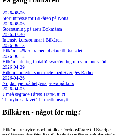
2026-08-06
Stort intresse för Bilkåren på Nolia
2026-08-06
Storsatsning på årets Bokmässa
2026-07-30
Intensiv kurssommar i Bilkåren
2026-06-13
Bilkåren söker ny medarbetare till kansliet
2026-06-12
Bilkåren deltog i totalförsvarsövning om värdlandsstöd
2026-04-29
Bilkåren inleder samarbete med Sveriges Radio
2026-04-26
Nöjda tjejer på helgens prova-på-kurs
2026-04-05
Umeå segrade i årets TrafikQuiz!
Till nyhetsarkivet
Till medlemsnytt
Bilkåren - något för mig?
Bilkåren rekryterar och utbildar fordonsförare till Sveriges