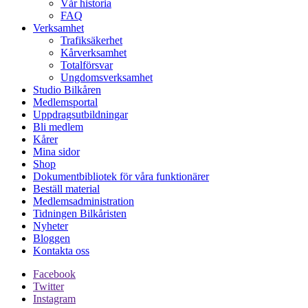
Vår historia
FAQ
Verksamhet
Trafiksäkerhet
Kårverksamhet
Totalförsvar
Ungdomsverksamhet
Studio Bilkåren
Medlemsportal
Uppdragsutbildningar
Bli medlem
Kårer
Mina sidor
Shop
Dokumentbibliotek för våra funktionärer
Beställ material
Medlemsadministration
Tidningen Bilkåristen
Nyheter
Bloggen
Kontakta oss
Facebook
Twitter
Instagram