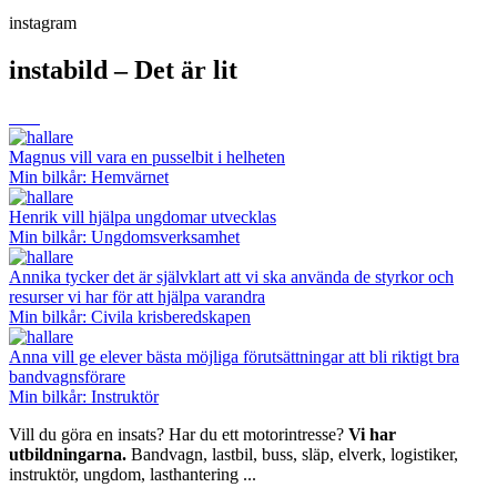
instagram
instabild – Det är lit
Magnus vill vara en pusselbit i helheten
Min bilkår: Hemvärnet
Henrik vill hjälpa ungdomar utvecklas
Min bilkår: Ungdomsverksamhet
Annika tycker det är självklart att vi ska använda de styrkor och
resurser vi har för att hjälpa varandra
Min bilkår: Civila krisberedskapen
Anna vill ge elever bästa möjliga förutsättningar att bli riktigt bra
bandvagnsförare
Min bilkår: Instruktör
Vill du göra en insats? Har du ett motorintresse?
Vi har
utbildningarna.
Bandvagn, lastbil, buss, släp, elverk, logistiker,
instruktör, ungdom, lasthantering ...