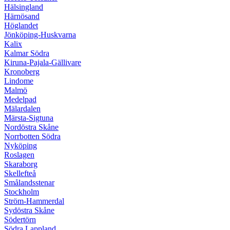
Hälsingland
Härnösand
Höglandet
Jönköping-Huskvarna
Kalix
Kalmar Södra
Kiruna-Pajala-Gällivare
Kronoberg
Lindome
Malmö
Medelpad
Mälardalen
Märsta-Sigtuna
Nordöstra Skåne
Norrbotten Södra
Nyköping
Roslagen
Skaraborg
Skellefteå
Smålandsstenar
Stockholm
Ström-Hammerdal
Sydöstra Skåne
Södertörn
Södra Lappland