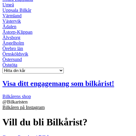
Umeå
Uppsala Bilkår
Värmland
Västervik
Ådalen
Åstorp-Klippan
Älvsborg
Ängelholm
Örebro län
Örnsköldsvik
Östersund
Östgöta
Visa ditt engagemang som bilkårist!
Bilkårens shop
@
Bilkaristen
Bilkåren på Instagram
Vill du bli Bilkårist?