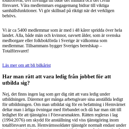
totalförsvar, dvs frivilliga till både det militära och det civila
försvaret. Våra medlemmars engagemang bidrar till viktiga
samhällsfunktioner. Vi gör skillnad på riktigt när det verkligen
behövs.
Vi är ca 5400 medlemmar som är med i 48 kårer spridda över hela
landet. Alla, både män och kvinnor, oavsett ålder, som är svenska
medborgare eller folkbokförda i Sverige är välkomna som
medlemmar. Tillsammans bygger Sveriges beredskap –
Totalförsvaret!
Läs mer om att bli bilkårist
Har man rätt att vara ledig från jobbet för att
utbilda sig?
Nej, det finns ingen lag som ger dig rätt att vara ledig under
utbildningen. Däremot ger många arbetsgivare sina anställda ledigt
för utbildningen. Om man utbildat sig för en befattning i Hemvärnet
deltar man i årliga övningar med förbandet och då har man rätt till
ledighet för att tjänstgöra i Försvarsmakten. Rätten regleras i lag
(1994:2076) om skydd för anställning vid viss tjänstgöring inom
totalförsvaret m.m. Hemvärnssoldater tjänstgör normalt endast under