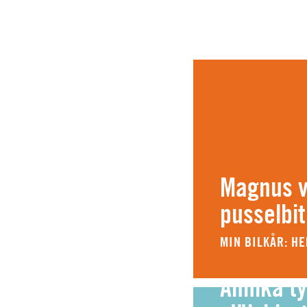
Magnus vi
pusselbit
MIN BILKÅR: H
Annika ty