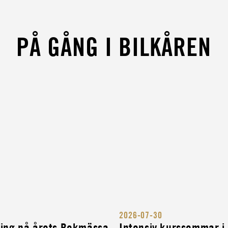
ENHET
PÅ GÅNG I BILKÅREN
ÖR
RIGES
2026-07-30
ITÄRA
ning på årets Bokmässa
Intensiv kurssommar i