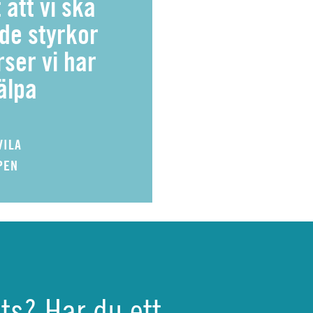
 att vi ska
de styrkor
ser vi har
jälpa
VILA
PEN
ats? Har du ett