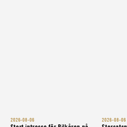
CIVIL
MINIBUSSFÖRARE TILL MCFS LOGISTIK
CIVIL
LASTBILSFÖRARE HOS MYNDIGHETEN F
CIVILT FÖRSVAR
CIVIL
LASTBILSFÖRARE FÖR ATT SKYDDA SVE
KULTURARV
INSTRUKTÖR
MILITÄR BANDVAGNSINSTRUKTÖR
INSTRUKTÖR
MILITÄR FORDONSINSTRUKTÖR
INSTRUKTÖR
2026-08-06
2026-08-06
KOMPLETTERINGSUTBILDNING FÖR MIL
Stort intresse för Bilkåren på
Storsats