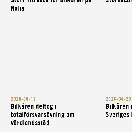
FORDONS- OCH...
Nolia
INSTRUKTÖR
MILITÄR ALLMÄNINSTRUKTÖR
2026-06-12
2026-04-29
Bilkåren deltog i
Bilkåren
totalförsvarsövning om
Sveriges
värdlandsstöd