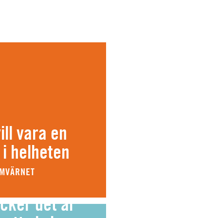
ll vara en
 i helheten
EMVÄRNET
cker det är