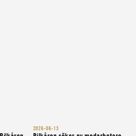
2026-06-13
 Bilkåren
Bilkåren söker ny medarbetare