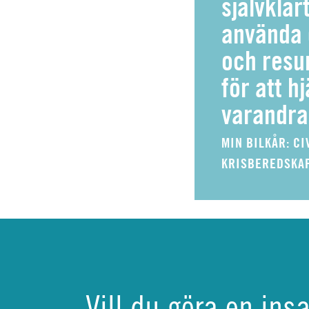
självklart
använda 
och resur
för att h
varandra
MIN BILKÅR: CI
KRISBEREDSKA
Vill du göra en ins