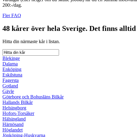
200:-/dag.
Fler FAQ
48 kårer över hela Sverige.
Det finns alltid
Hitta din närmaste kår i listan.
Blekinge
Dalarna
Enköping
Eskilstuna
Fagersta
Gotland
Gävle
Göteborg och Bohusläns Bilkår
Hallands Bilkår
Helsingborg
Hofors-Torsåker
Hälsingland
Härnösand
Höglandet
Jönköping-Huskvarna