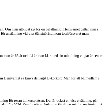
ngen. Om man utbildat sig för en befattning i Hemvärnet deltar man i
för anställning vid viss tjänstgöring inom totalförsvaret m.m.
tt man är 63 år och då är man klar med sin utbildning ett par år senare
inom Hemvärnet så krävs det lägst B-körkort. Men för att bli medlem i
ttning för resan till kursplatsen. Du får också en viss ersättning, på
/dag för 2026. Om du går en helgkurs får du en mindre ersättning på