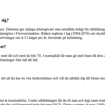
 sig?
ingen. Däremot ger många arbetsgivare sina anställda ledigt för utbildni
 tjänstgöra i Försvarsmakten. Rätten regleras i lag (1994:2076) om skydd 
sövningar om 4-13 dagar per år, beroende på befattning.
et?
ed till och med du blir 70. I normalfall får man gå med fram till dess a
ingar från fall till fall.
et att du har en viss körkortsklass och vill du utbilda dig till förare 
varet är kostnadsfria. Under utbildningen får du fri mat och logi samt ersä
rande din sjuklönegrundande inkomst (SGI). Denna summa är max 1460:-