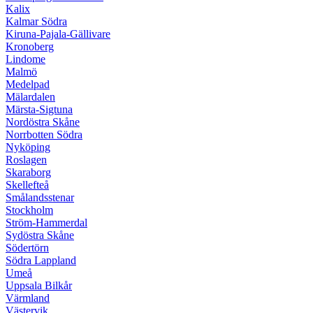
Kalix
Kalmar Södra
Kiruna-Pajala-Gällivare
Kronoberg
Lindome
Malmö
Medelpad
Mälardalen
Märsta-Sigtuna
Nordöstra Skåne
Norrbotten Södra
Nyköping
Roslagen
Skaraborg
Skellefteå
Smålandsstenar
Stockholm
Ström-Hammerdal
Sydöstra Skåne
Södertörn
Södra Lappland
Umeå
Uppsala Bilkår
Värmland
Västervik