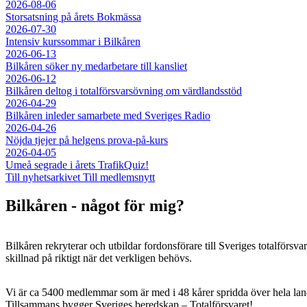
2026-08-06
Storsatsning på årets Bokmässa
2026-07-30
Intensiv kurssommar i Bilkåren
2026-06-13
Bilkåren söker ny medarbetare till kansliet
2026-06-12
Bilkåren deltog i totalförsvarsövning om värdlandsstöd
2026-04-29
Bilkåren inleder samarbete med Sveriges Radio
2026-04-26
Nöjda tjejer på helgens prova-på-kurs
2026-04-05
Umeå segrade i årets TrafikQuiz!
Till nyhetsarkivet
Till medlemsnytt
Bilkåren - något för mig?
Bilkåren rekryterar och utbildar fordonsförare till Sveriges totalförsva
skillnad på riktigt när det verkligen behövs.
Vi är ca 5400 medlemmar som är med i 48 kårer spridda över hela lan
Tillsammans bygger Sveriges beredskap – Totalförsvaret!