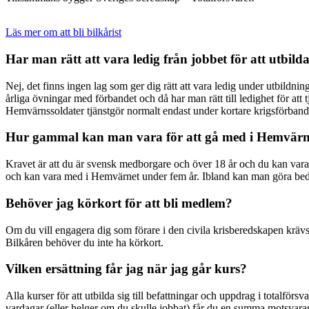
Läs mer om att bli bilkårist
Har man rätt att vara ledig från jobbet för att utbilda
Nej, det finns ingen lag som ger dig rätt att vara ledig under utbildn
årliga övningar med förbandet och då har man rätt till ledighet för att
Hemvärnssoldater tjänstgör normalt endast under kortare krigsförband
Hur gammal kan man vara för att gå med i Hemvärn
Kravet är att du är svensk medborgare och över 18 år och du kan vara m
och kan vara med i Hemvärnet under fem år. Ibland kan man göra bedömn
Behöver jag körkort för att bli medlem?
Om du vill engagera dig som förare i den civila krisberedskapen krävs d
Bilkåren behöver du inte ha körkort.
Vilken ersättning får jag när jag går kurs?
Alla kurser för att utbilda sig till befattningar och uppdrag i totalförs
vardagar (eller helger om du skulle jobbat) får du en summa motsva