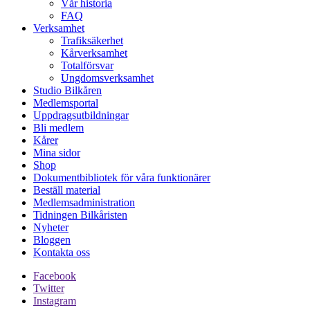
Vår historia
FAQ
Verksamhet
Trafiksäkerhet
Kårverksamhet
Totalförsvar
Ungdomsverksamhet
Studio Bilkåren
Medlemsportal
Uppdragsutbildningar
Bli medlem
Kårer
Mina sidor
Shop
Dokumentbibliotek för våra funktionärer
Beställ material
Medlemsadministration
Tidningen Bilkåristen
Nyheter
Bloggen
Kontakta oss
Facebook
Twitter
Instagram