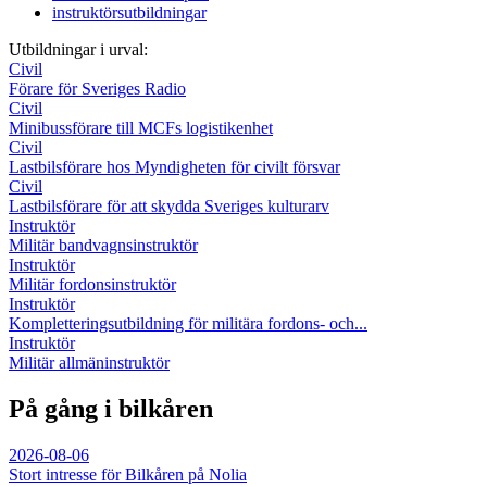
instruktörsutbildningar
Utbildningar i urval:
Civil
Förare för Sveriges Radio
Civil
Minibussförare till MCFs logistikenhet
Civil
Lastbilsförare hos Myndigheten för civilt försvar
Civil
Lastbilsförare för att skydda Sveriges kulturarv
Instruktör
Militär bandvagnsinstruktör
Instruktör
Militär fordonsinstruktör
Instruktör
Kompletteringsutbildning för militära fordons- och...
Instruktör
Militär allmäninstruktör
På gång i bilkåren
2026-08-06
Stort intresse för Bilkåren på Nolia