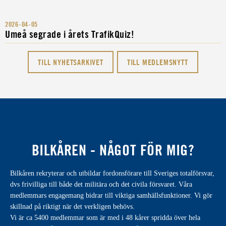
2026-04-05
Umeå segrade i årets TrafikQuiz!
TILL NYHETSARKIVET
TILL MEDLEMSNYTT
BILKÅREN - NÅGOT FÖR MIG?
Bilkåren rekryterar och utbildar fordonsförare till Sveriges totalförsvar,
dvs frivilliga till både det militära och det civila försvaret. Våra
medlemmars engagemang bidrar till viktiga samhällsfunktioner. Vi gör
skillnad på riktigt när det verkligen behövs.
Vi är ca 5400 medlemmar som är med i 48 kårer spridda över hela