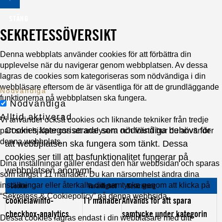
STÄNG
SEKRETESSÖVERSIKT
Denna webbplats använder cookies för att förbättra din
upplevelse när du navigerar genom webbplatsen. Av dessa
lagras de cookies som kategoriseras som nödvändiga i din
webbläsare eftersom de är väsentliga för att de grundläggande
Nödvändiga
funktionerna på webbplatsen ska fungera.
Nödvändiga
Alltid aktiverad
Vi använder också cookies och liknande tekniker från tredje
Cookies kategoriserade som nödvändiga behövs för
part som hjälper oss att analysera och förstå hur du använder
denna webbplats.
att webbplatsen ska fungera som tänkt. Dessa
cookies ser till att basfunktionalitet fungerar på
Dina inställningar gäller endast den här webbsidan och sparas
webbplatsen anonymt.
som längst i 11 månader. Du kan närsomhelst ändra dina
inställningar eller återkalla ditt samtycke genom att klicka på
Cookie
Varaktighet
Beskrivning
“Sekretess & Cookiepolicy” på denna webbsida.
cookielawinfo-
11 månader
Används för att spara
checkbox-analytics
samtycke under kategorin
Dessa cookies lagras endast i din webbläsare med ditt