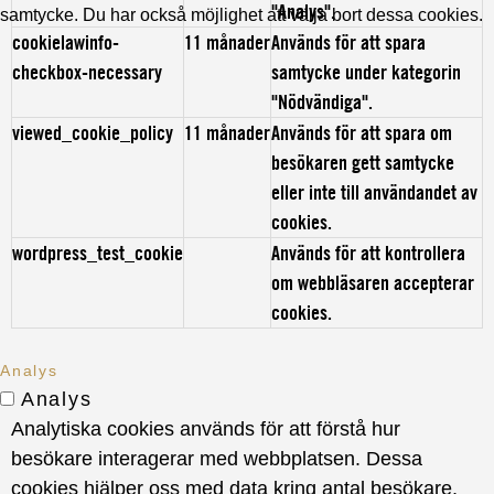
"Analys".
samtycke. Du har också möjlighet att välja bort dessa cookies.
cookielawinfo-
11 månader
Används för att spara
checkbox-necessary
samtycke under kategorin
"Nödvändiga".
viewed_cookie_policy
11 månader
Används för att spara om
besökaren gett samtycke
eller inte till användandet av
cookies.
wordpress_test_cookie
Används för att kontrollera
om webbläsaren accepterar
cookies.
Analys
Analys
Analytiska cookies används för att förstå hur
besökare interagerar med webbplatsen. Dessa
cookies hjälper oss med data kring antal besökare,