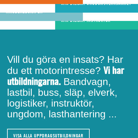
riktigt bra
MIN BILKÅR: UNGDOMSVERKSAMHET
MIN BILKÅR: CIVILA
bandvagnsförare
KRISBEREDSKAPEN
MIN BILKÅR: INSTRUKTÖR
Vill du göra en insats? Har
Vi har
du ett motorintresse?
utbildningarna.
Bandvagn,
lastbil, buss, släp, elverk,
logistiker, instruktör,
ungdom, lasthantering ...
VISA ALLA UPPDRAGSUTBILDNINGAR