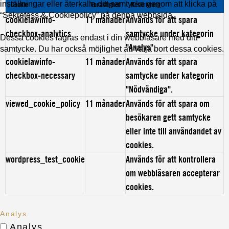
inställningar eller återkalla ditt samtycke genom att klicka på
Cookie
Varaktighet
Beskrivning
“Sekretess & Cookiepolicy” på denna webbsida.
cookielawinfo-
11 månader
Används för att spara
checkbox-analytics
samtycke under kategorin
Dessa cookies lagras endast i din webbläsare med ditt
"Analys".
samtycke. Du har också möjlighet att välja bort dessa cookies.
cookielawinfo-
11 månader
Används för att spara
checkbox-necessary
samtycke under kategorin
"Nödvändiga".
viewed_cookie_policy
11 månader
Används för att spara om
besökaren gett samtycke
eller inte till användandet av
cookies.
wordpress_test_cookie
Används för att kontrollera
om webbläsaren accepterar
cookies.
Analys
Analys