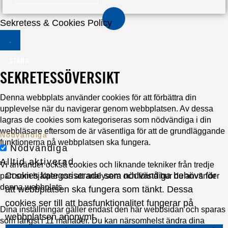
Sekretess & Cookies Policy
STÄNG
SEKRETESSÖVERSIKT
Denna webbplats använder cookies för att förbättra din
upplevelse när du navigerar genom webbplatsen. Av dessa
lagras de cookies som kategoriseras som nödvändiga i din
webbläsare eftersom de är väsentliga för att de grundläggande
Nödvändiga
funktionerna på webbplatsen ska fungera.
Nödvändiga
Alltid aktiverad
Vi använder också cookies och liknande tekniker från tredje
Cookies kategoriserade som nödvändiga behövs för
part som hjälper oss att analysera och förstå hur du använder
denna webbplats.
att webbplatsen ska fungera som tänkt. Dessa
cookies ser till att basfunktionalitet fungerar på
Dina inställningar gäller endast den här webbsidan och sparas
webbplatsen anonymt.
som längst i 11 månader. Du kan närsomhelst ändra dina