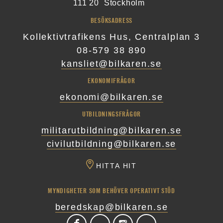
111 20
Stockholm
BESÖKSADRESS
Kollektivtrafikens Hus, Centralplan 3
08-579 38 890
kansliet@bilkaren.se
EKONOMIFRÅGOR
ekonomi@bilkaren.se
UTBILDNINGSFRÅGOR
militarutbildning@bilkaren.se
civilutbildning@bilkaren.se
HITTA HIT
MYNDIGHETER SOM BEHÖVER OPERATIVT STÖD
beredskap@bilkaren.se